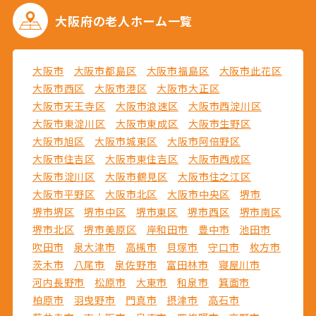
大阪府の
老人ホーム一覧
大阪市
大阪市都島区
大阪市福島区
大阪市此花区
大阪市西区
大阪市港区
大阪市大正区
大阪市天王寺区
大阪市浪速区
大阪市西淀川区
大阪市東淀川区
大阪市東成区
大阪市生野区
大阪市旭区
大阪市城東区
大阪市阿倍野区
大阪市住吉区
大阪市東住吉区
大阪市西成区
大阪市淀川区
大阪市鶴見区
大阪市住之江区
大阪市平野区
大阪市北区
大阪市中央区
堺市
堺市堺区
堺市中区
堺市東区
堺市西区
堺市南区
堺市北区
堺市美原区
岸和田市
豊中市
池田市
吹田市
泉大津市
高槻市
貝塚市
守口市
枚方市
茨木市
八尾市
泉佐野市
富田林市
寝屋川市
河内長野市
松原市
大東市
和泉市
箕面市
柏原市
羽曳野市
門真市
摂津市
高石市