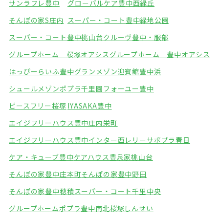
サンラフレ豊中
グローバルケア豊中西緑丘
そんぽの家S庄内
スーパー・コート豊中緑地公園
スーパー・コート豊中桃山台
クルーヴ豊中・服部
グループホーム 桜塚オアシス
グループホーム 豊中オアシス
はっぴーらいふ豊中
グランメゾン迎賓館豊中浜
シュールメゾンポプラ千里園
フォーユー豊中
ピースフリー桜塚
IYASAKA豊中
エイジフリーハウス豊中庄内栄町
エイジフリーハウス豊中インター西
レリーサポプラ春日
ケア・キューブ豊中
ケアハウス豊泉家桃山台
そんぽの家豊中庄本町
そんぽの家豊中野田
そんぽの家豊中穂積
スーパー・コート千里中央
グループホームポプラ豊中南
北桜塚しんせい