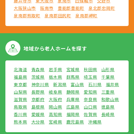
藤井寺市
東大阪市
泉南市
四條畷市
交野市
大阪狭山市
阪南市
豊能郡豊能町
泉北郡忠岡町
泉南郡熊取町
泉南郡田尻町
泉南郡岬町
地域から
老人ホームを探す
北海道
青森県
岩手県
宮城県
秋田県
山形県
福島県
茨城県
栃木県
群馬県
埼玉県
千葉県
東京都
神奈川県
新潟県
富山県
石川県
福井県
山梨県
長野県
岐阜県
静岡県
愛知県
三重県
滋賀県
京都府
大阪府
兵庫県
奈良県
和歌山県
鳥取県
島根県
岡山県
広島県
山口県
徳島県
香川県
愛媛県
高知県
福岡県
佐賀県
長崎県
熊本県
大分県
宮崎県
鹿児島県
沖縄県