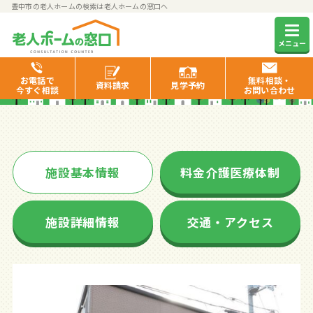
豊中市の老人ホームの検索は老人ホームの窓口へ
ピースフリー豊中
メニュー
お電話で
無料相談・
資料
請求
見学
予約
今すぐ相談
お問い合わせ
施設基本情報
料金介護医療体制
施設詳細情報
交通・アクセス