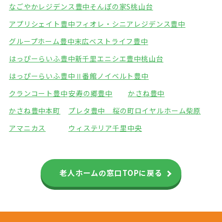
なごやかレジデンス豊中
そんぽの家S桃山台
アプリシェイト豊中
フィオレ・シニアレジデンス豊中
グループホーム豊中末広
ベストライフ豊中
はっぴーらいふ豊中新千里
エニシエ豊中桃山台
はっぴーらいふ豊中Ⅱ番館
ノイベルト豊中
クランコート豊中
安寿の郷豊中
かさね豊中
かさね豊中本町
プレタ豊中 桜の町
ロイヤルホーム柴原
アマニカス
ウィステリア千里中央
老人ホームの窓口TOPに戻る