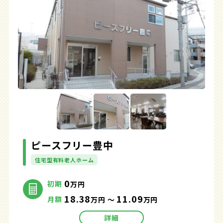
ピースフリー豊中
住宅型有料老人ホーム
0
初期
万円
18.38
11.09
月額
万円 ～
万円
詳細