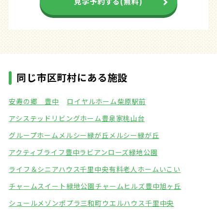
見学予約する(無料)
同じ市区町村にある施設
安寿の郷 豊中
ロイヤルホーム柴原駅前
アシステッドリビングホーム豊泉家桃山台
グループホームメルシー緑が丘
メルシー緑が丘
アクティブライフ豊中
ラビアンローズ緑地公園
ライフ＆シニアハウス千里中央
有料老人ホームいこい
チャームスイート緑地公園
チャームヒルズ豊中旭ヶ丘
シュールメゾンポプラ三和町
ウエルハウス千里中央