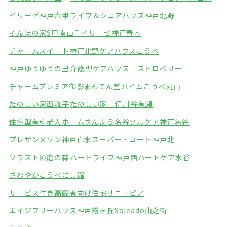
イリーゼ神戸六甲
ライフ＆シニアハウス神戸北野
そんぽの家S甲南山手
イリーゼ神戸青木
チャームスイート神戸北野
ケアハウスこうべ
神戸ゆうゆうの里
介護型ケアハウス ストロベリー
チャームプレミア御影
まんてん堂ハイムこうべ丸山
たのしい家西舞子
たのしい家 伊川谷有瀬
住宅型有料老人ホームさんよう名谷
ソルケア神戸名谷
プレザンメゾン神戸白水
スーパー・コート神戸北
ソラスト須磨の森
ハートライフ神戸西
ハートケア水谷
さわやかこうべにし館
サービス付き高齢者向け住宅サニーピア
エイジフリーハウス神戸霞ヶ丘
Soleado山之街