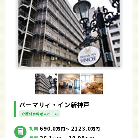
パーマリィ・イン新神戸
介護付有料老人ホーム
690.0
2123.0
初期
万円～
万円
26.1
18.98