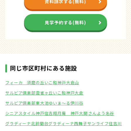
資料請求する(無料)
見学予約する(無料)
同じ市区町村にある施設
フィーカ 須磨の丘
いこ和神戸大倉山
サルビア倶楽部雲雀ヶ丘
いこ和神戸大倉
サルビア倶楽部東大池
ゆいま～る伊川谷
シニアスタイル神戸住吉
翔月庵 神戸大開
さんよう名谷
グラディーナ北鈴蘭台
グラディーナ西舞子
サンライフ住吉川