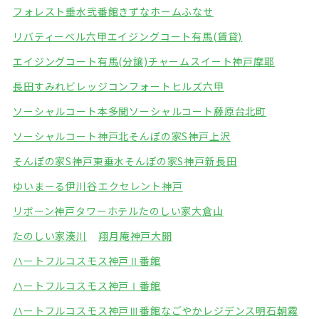
フォレスト垂水弐番館
きずなホームふなせ
リバティーベル六甲
エイジングコート有馬(賃貸)
エイジングコート有馬(分譲)
チャームスイート神戸摩耶
長田すみれビレッジ
コンフォートヒルズ六甲
ソーシャルコート本多聞
ソーシャルコート藤原台北町
ソーシャルコート神戸北
そんぽの家S神戸上沢
そんぽの家S神戸東垂水
そんぽの家S神戸新長田
ゆいまーる伊川谷
エクセレント神戸
リボーン神戸タワーホテル
たのしい家大倉山
たのしい家湊川
翔月庵神戸大開
ハートフルコスモス神戸Ⅱ番館
ハートフルコスモス神戸Ⅰ番館
ハートフルコスモス神戸Ⅲ番館
なごやかレジデンス明石朝霧