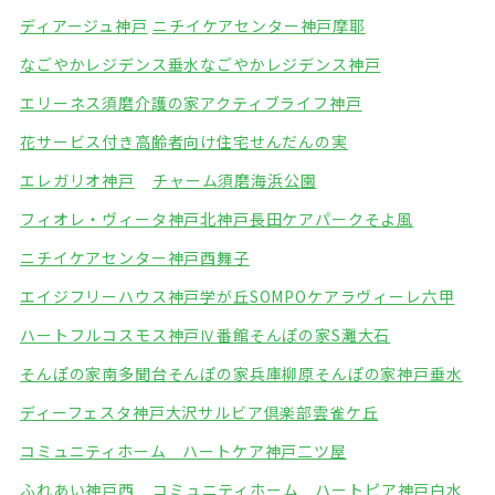
ディアージュ神戸
ニチイケアセンター神戸摩耶
なごやかレジデンス垂水
なごやかレジデンス神戸
エリーネス須磨介護の家
アクティブライフ神戸
花サービス付き高齢者向け住宅
せんだんの実
エレガリオ神戸
チャーム須磨海浜公園
フィオレ・ヴィータ神戸北
神戸長田ケアパークそよ風
ニチイケアセンター神戸西舞子
エイジフリーハウス神戸学が丘
SOMPOケアラヴィーレ六甲
ハートフルコスモス神戸Ⅳ番館
そんぽの家S灘大石
そんぽの家南多聞台
そんぽの家兵庫柳原
そんぽの家神戸垂水
ディーフェスタ神戸大沢
サルビア倶楽部雲雀ケ丘
コミュニティホーム ハートケア神戸二ツ屋
ふれあい神戸西
コミュニティホーム ハートピア神戸白水