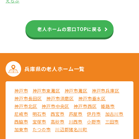
えらぶ
老人ホームの窓口TOPに戻る
兵庫県の
老人ホーム一覧
神戸市
神戸市東灘区
神戸市灘区
神戸市兵庫区
神戸市長田区
神戸市須磨区
神戸市垂水区
神戸市北区
神戸市中央区
神戸市西区
姫路市
尼崎市
明石市
西宮市
芦屋市
伊丹市
加古川市
西脇市
宝塚市
高砂市
川西市
小野市
三田市
加東市
たつの市
川辺郡猪名川町