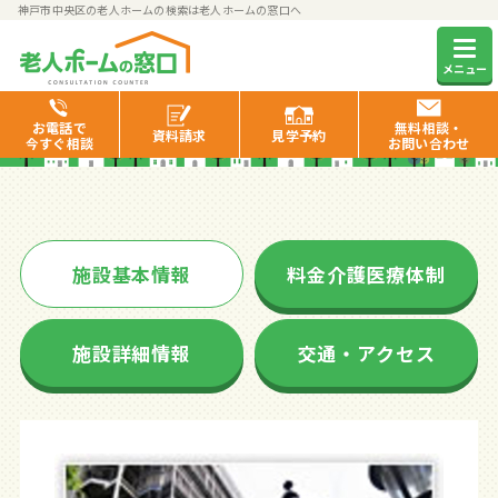
神戸市中央区の老人ホームの検索は老人ホームの窓口へ
パーマリィ・イン新神戸
メニュー
お電話で
無料相談・
資料
請求
見学
予約
今すぐ相談
お問い合わせ
施設基本情報
料金介護医療体制
施設詳細情報
交通・アクセス