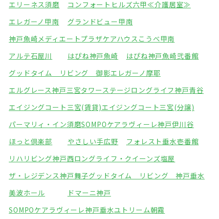
エリーネス須磨
コンフォートヒルズ六甲≪介護居室≫
エレガーノ甲南
グランドビュー甲南
神戸魚崎メディエートプラザ
ケアハウスこうべ甲南
アルテ石屋川
はぴね神戸魚崎
はぴね神戸魚崎弐番館
グッドタイム リビング 御影
エレガーノ摩耶
エルグレース神戸三宮タワーステージ
ロングライフ神戸青谷
エイジングコート三宮(賃貸)
エイジングコート三宮(分譲)
パーマリィ・イン須磨
SOMPOケアラヴィーレ神戸伊川谷
ほっと倶楽部
やさしい手広野
フォレスト垂水壱番館
リハリビング神戸西
ロングライフ・クイーンズ塩屋
ザ・レジデンス神戸舞子
グッドタイム リビング 神戸垂水
美波ホール
ドマーニ神戸
SOMPOケアラヴィーレ神戸垂水
ユトリーム朝霧