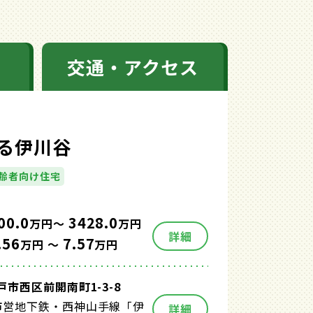
交通・アクセス
る伊川谷
齢者向け住宅
00.0
3428.0
万円～
万円
詳細
.56
7.57
万円 ～
万円
市西区前開南町1-3-8
市営地下鉄・西神山手線「伊
詳細