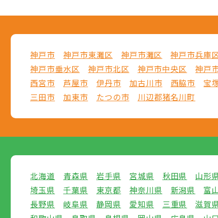
神戸市
神戸市東灘区
神戸市灘区
神戸市兵庫
神戸市垂水区
神戸市北区
神戸市中央区
神戸
西宮市
芦屋市
伊丹市
加古川市
西脇市
宝
三田市
加東市
たつの市
川辺郡猪名川町
北海道
青森県
岩手県
宮城県
秋田県
山形
埼玉県
千葉県
東京都
神奈川県
新潟県
富
長野県
岐阜県
静岡県
愛知県
三重県
滋賀