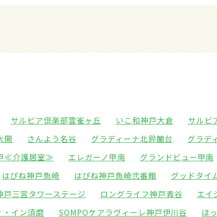
サルビア倶楽部雲雀ヶ丘
いこ和神戸大倉
サルビ
大開
さんよう名谷
グラディーナ北鈴蘭台
グラデ
甲≪介護居室≫
エレガーノ甲南
グランドビュー甲南
はぴね神戸魚崎
はぴね神戸魚崎弐番館
グッドタイ
神戸三宮タワーステージ
ロングライフ神戸青谷
エイ
ィ・イン須磨
SOMPOケアラヴィーレ神戸伊川谷
ほ