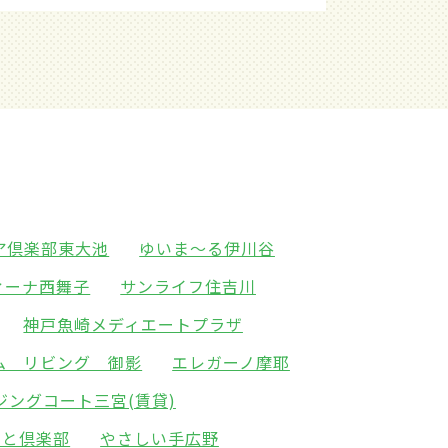
ア倶楽部東大池
ゆいま～る伊川谷
ィーナ西舞子
サンライフ住吉川
神戸魚崎メディエートプラザ
ム リビング 御影
エレガーノ摩耶
ジングコート三宮(賃貸)
っと倶楽部
やさしい手広野