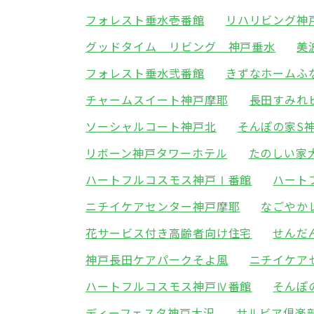
フォレスト垂水壱番館
リハリビング神
グッドタイム リビング 神戸垂水
美
フォレスト垂水弐番館
きずなホームふ
チャームスイート神戸摩耶
長田すみれ
ソーシャルコート神戸北
そんぽの家S
リボーン神戸タワーホテル
たのしい家
ハートフルコスモス神戸Ⅰ番館
ハート
ニチイケアセンター神戸摩耶
なごやか
花サービス付き高齢者向け住宅
せんだ
神戸長田ケアパークそよ風
ニチイケア
ハートフルコスモス神戸Ⅳ番館
そんぽ
ディーフェスタ神戸大沢
サルビア倶楽