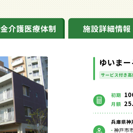
料金介護医療体制
施設詳細情報
ゆいまー
サービス付き高
10
初期
25
月額
兵庫県神戸
神戸市