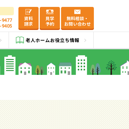
資料
見学
無料相談・
-9477
請求
予約
お問い合わせ
-9405
老人ホーム
お役立ち情報