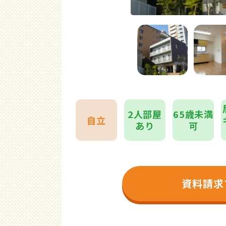
2人部屋
65歳未満
自立
あり
可
資料請求