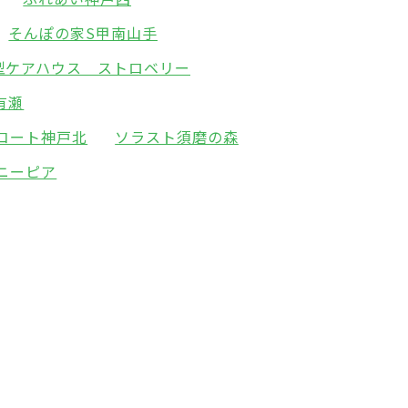
そんぽの家S甲南山手
型ケアハウス ストロベリー
有瀬
コート神戸北
ソラスト須磨の森
ニーピア