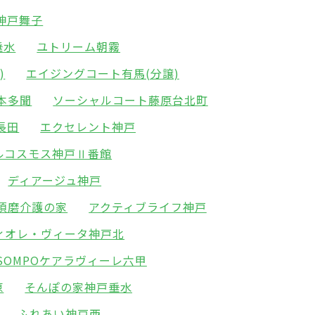
神戸舞子
垂水
ユトリーム朝霧
)
エイジングコート有馬(分譲)
本多聞
ソーシャルコート藤原台北町
長田
エクセレント神戸
ルコスモス神戸Ⅱ番館
ディアージュ神戸
須磨介護の家
アクティブライフ神戸
ィオレ・ヴィータ神戸北
SOMPOケアラヴィーレ六甲
原
そんぽの家神戸垂水
ふれあい神戸西