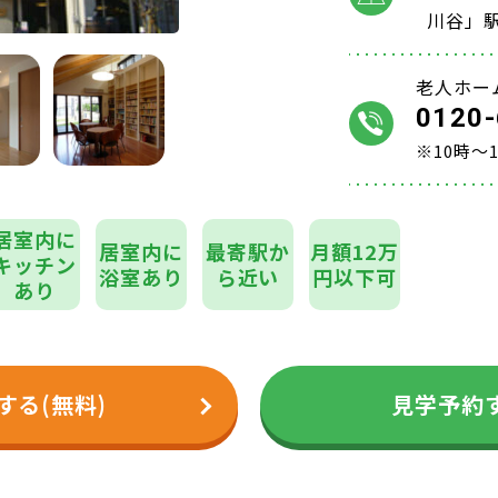
川谷」
老人ホー
0120-
※10時～
居室内に
居室内に
最寄駅か
月額12万
キッチン
浴室あり
ら近い
円以下可
あり
する(無料)
見学予約す