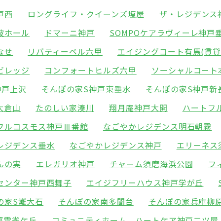
戸西
ロングライフ・クイーンズ塩屋
ザ・レジデンス
波ホール
ドマーニ神戸
SOMPOケアラヴィーレ神戸
なせ
リバティーベル六甲
エイジングコート有馬(賃貸
ビレッジ
コンフォートヒルズ六甲
ソーシャルコート
神戸上沢
そんぽの家S神戸東垂水
そんぽの家S神戸新
大倉山
たのしい家湊川
翔月庵神戸大開
ハートフ
フルコスモス神戸Ⅲ番館
なごやかレジデンス明石朝霧
レジデンス垂水
なごやかレジデンス神戸
エリーネス
んの実
エレガリオ神戸
チャーム須磨海浜公園
フ
センター神戸西舞子
エイジフリーハウス神戸学が丘
の家S灘大石
そんぽの家南多聞台
そんぽの家兵庫柳
部雲雀ケ丘
コミュニティホーム ハートケア神戸二ツ屋