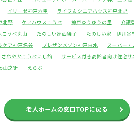
イリーゼ神戸六甲
ライフ＆シニアハウス神戸北野
戸北野
ケアハウスこうべ
神戸ゆうゆうの里
介護
ムこうべ丸山
たのしい家西舞子
たのしい家 伊川谷
ルケア神戸名谷
プレザンメゾン神戸白水
スーパー・
さわやかこうべにし館
サービス付き高齢者向け住宅サ
ado山之街
えらぶ
老人ホームの窓口TOPに戻る