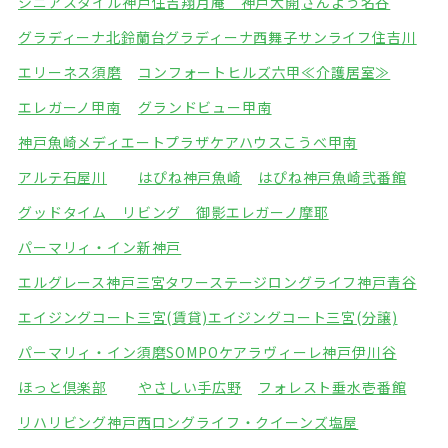
シニアスタイル神戸住吉
翔月庵 神戸大開
さんよう名谷
グラディーナ北鈴蘭台
グラディーナ西舞子
サンライフ住吉川
エリーネス須磨
コンフォートヒルズ六甲≪介護居室≫
エレガーノ甲南
グランドビュー甲南
神戸魚崎メディエートプラザ
ケアハウスこうべ甲南
アルテ石屋川
はぴね神戸魚崎
はぴね神戸魚崎弐番館
グッドタイム リビング 御影
エレガーノ摩耶
パーマリィ・イン新神戸
エルグレース神戸三宮タワーステージ
ロングライフ神戸青谷
エイジングコート三宮(賃貸)
エイジングコート三宮(分譲)
パーマリィ・イン須磨
SOMPOケアラヴィーレ神戸伊川谷
ほっと倶楽部
やさしい手広野
フォレスト垂水壱番館
リハリビング神戸西
ロングライフ・クイーンズ塩屋