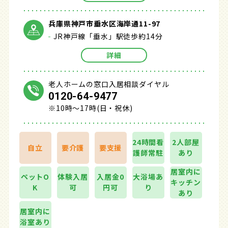
兵庫県神戸市垂水区海岸通11-97
JR神戸線「垂水」駅徒歩約14分
詳細
老人ホームの窓口入居相談ダイヤル
0120-64-9477
※10時～17時(日・祝休)
24時間看
2人部屋
自立
要介護
要支援
護師常駐
あり
居室内に
ペットO
体験入居
入居金0
大浴場あ
キッチン
K
可
円可
り
あり
居室内に
浴室あり