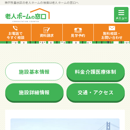
神戸市垂水区の老人ホームの検索は老人ホームの窓口へ
ザ・レジデンス神戸舞子
メニュー
お電話で
無料相談・
資料
請求
見学
予約
今すぐ相談
お問い合わせ
施設基本情報
料金介護医療体制
施設詳細情報
交通・アクセス