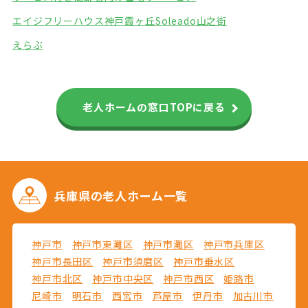
エイジフリーハウス神戸霞ヶ丘
Soleado山之街
えらぶ
老人ホームの窓口TOPに戻る
兵庫県の
老人ホーム一覧
神戸市
神戸市東灘区
神戸市灘区
神戸市兵庫区
神戸市長田区
神戸市須磨区
神戸市垂水区
神戸市北区
神戸市中央区
神戸市西区
姫路市
尼崎市
明石市
西宮市
芦屋市
伊丹市
加古川市