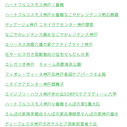
ハートフルコスモス神戸Ⅰ番館
ハートフルコスモス神戸Ⅲ番館
なごやかレジデンス明石朝霧
ディアージュ神戸
ニチイケアセンター神戸摩耶
なごやかレジデンス垂水
なごやかレジデンス神戸
エリーネス須磨介護の家
アクティブライフ神戸
花サービス付き高齢者向け住宅
せんだんの実
エレガリオ神戸
チャーム須磨海浜公園
フィオレ・ヴィータ神戸北
神戸長田ケアパークそよ風
ニチイケアセンター神戸西舞子
エイジフリーハウス神戸学が丘
SOMPOケアラヴィーレ六甲
ハートフルコスモス神戸Ⅳ番館
そんぽの家S灘大石
そんぽの家南多聞台
そんぽの家兵庫柳原
そんぽの家神戸垂水
ディーフェスタ神戸大沢
サルビア倶楽部雲雀ケ丘