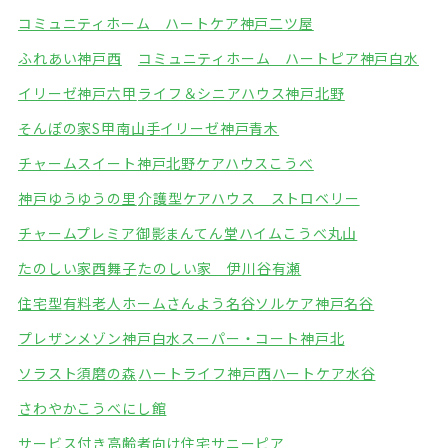
コミュニティホーム ハートケア神戸二ツ屋
ふれあい神戸西
コミュニティホーム ハートピア神戸白水
イリーゼ神戸六甲
ライフ＆シニアハウス神戸北野
そんぽの家S甲南山手
イリーゼ神戸青木
チャームスイート神戸北野
ケアハウスこうべ
神戸ゆうゆうの里
介護型ケアハウス ストロベリー
チャームプレミア御影
まんてん堂ハイムこうべ丸山
たのしい家西舞子
たのしい家 伊川谷有瀬
住宅型有料老人ホームさんよう名谷
ソルケア神戸名谷
プレザンメゾン神戸白水
スーパー・コート神戸北
ソラスト須磨の森
ハートライフ神戸西
ハートケア水谷
さわやかこうべにし館
サービス付き高齢者向け住宅サニーピア