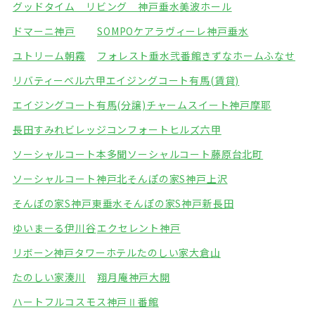
グッドタイム リビング 神戸垂水
美波ホール
ドマーニ神戸
SOMPOケアラヴィーレ神戸垂水
ユトリーム朝霧
フォレスト垂水弐番館
きずなホームふなせ
リバティーベル六甲
エイジングコート有馬(賃貸)
エイジングコート有馬(分譲)
チャームスイート神戸摩耶
長田すみれビレッジ
コンフォートヒルズ六甲
ソーシャルコート本多聞
ソーシャルコート藤原台北町
ソーシャルコート神戸北
そんぽの家S神戸上沢
そんぽの家S神戸東垂水
そんぽの家S神戸新長田
ゆいまーる伊川谷
エクセレント神戸
リボーン神戸タワーホテル
たのしい家大倉山
たのしい家湊川
翔月庵神戸大開
ハートフルコスモス神戸Ⅱ番館