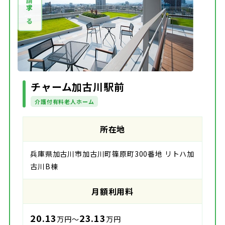
資料請求する
チャーム加古川駅前
介護付有料老人ホーム
所在地
兵庫県加古川市加古川町篠原町300番地 リトハ加
古川B棟
月額利用料
20.13
23.13
万円～
万円