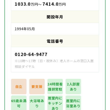
1033.0
7414.0
万円～
万円
開設年月
1994年05月
電話番号
0120-64-9477
※10時～17時（日・祝休み）老人ホームの窓口入居
相談ダイヤル
24時間看
2人部屋
自立
要支援
護師常駐
あり
居室内に
65歳未満
大浴場あ
居室内に
キッチン
可
り
浴室あり
あり