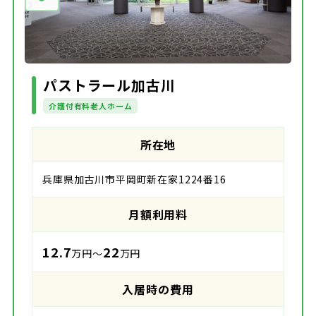
パストラール加古川
介護付有料老人ホーム
所在地
兵庫県加古川市平岡町新在家1224番16
月額利用料
12.7
22
万円～
万円
入居時の費用