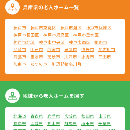
兵庫県の
老人ホーム一覧
神戸市
神戸市東灘区
神戸市灘区
神戸市兵庫区
神戸市長田区
神戸市須磨区
神戸市垂水区
神戸市北区
神戸市中央区
神戸市西区
姫路市
尼崎市
明石市
西宮市
芦屋市
伊丹市
加古川市
西脇市
宝塚市
高砂市
川西市
小野市
三田市
加東市
たつの市
川辺郡猪名川町
地域から
老人ホームを探す
北海道
青森県
岩手県
宮城県
秋田県
山形県
福島県
茨城県
栃木県
群馬県
埼玉県
千葉県