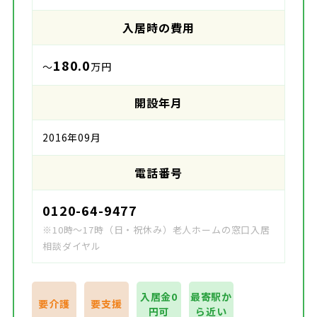
入居時の費用
180.0
～
万円
開設年月
2016年09月
電話番号
0120-64-9477
※10時～17時（日・祝休み）老人ホームの窓口入居
相談ダイヤル
入居金0
最寄駅か
要介護
要支援
円可
ら近い