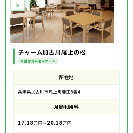
チャーム加古川尾上の松
介護付有料老人ホーム
所在地
兵庫県加古川市尾上町養田8番4
月額利用料
17.18
20.18
万円～
万円