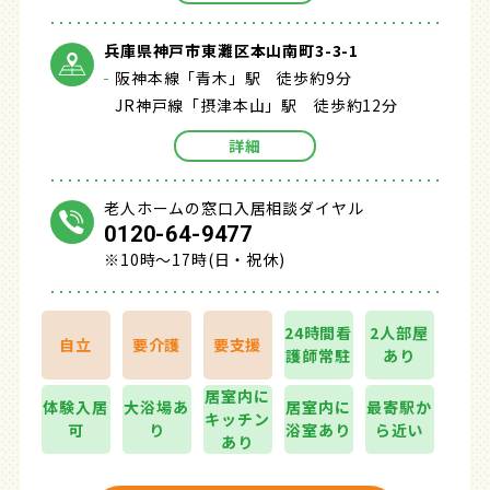
兵庫県神戸市東灘区本山南町3-3-1
阪神本線「青木」駅 徒歩約9分
JR神戸線「摂津本山」駅 徒歩約12分
詳細
老人ホームの窓口入居相談ダイヤル
0120-64-9477
※10時～17時(日・祝休)
24時間看
2人部屋
自立
要介護
要支援
護師常駐
あり
居室内に
体験入居
大浴場あ
居室内に
最寄駅か
キッチン
可
り
浴室あり
ら近い
あり