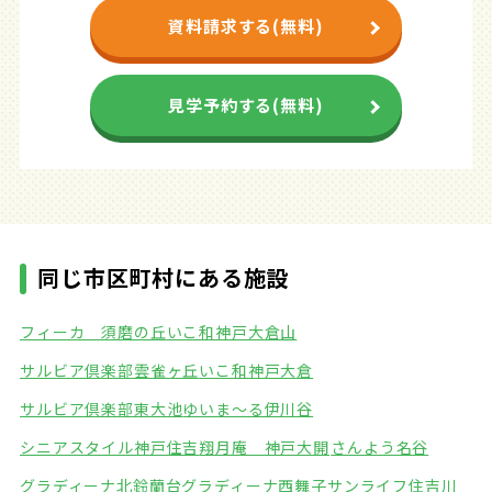
資料請求する(無料)
見学予約する(無料)
同じ市区町村にある施設
フィーカ 須磨の丘
いこ和神戸大倉山
サルビア倶楽部雲雀ヶ丘
いこ和神戸大倉
サルビア倶楽部東大池
ゆいま～る伊川谷
シニアスタイル神戸住吉
翔月庵 神戸大開
さんよう名谷
グラディーナ北鈴蘭台
グラディーナ西舞子
サンライフ住吉川