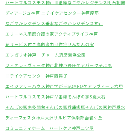
ハートフルコスモス神戸Ⅲ番館
なごやかレジデンス明石朝霧
ディアージュ神戸
ニチイケアセンター神戸摩耶
なごやかレジデンス垂水
なごやかレジデンス神戸
エリーネス須磨介護の家
アクティブライフ神戸
花サービス付き高齢者向け住宅
せんだんの実
エレガリオ神戸
チャーム須磨海浜公園
フィオレ・ヴィータ神戸北
神戸長田ケアパークそよ風
ニチイケアセンター神戸西舞子
エイジフリーハウス神戸学が丘
SOMPOケアラヴィーレ六甲
ハートフルコスモス神戸Ⅳ番館
そんぽの家S灘大石
そんぽの家南多聞台
そんぽの家兵庫柳原
そんぽの家神戸垂水
ディーフェスタ神戸大沢
サルビア倶楽部雲雀ケ丘
コミュニティホーム ハートケア神戸二ツ屋