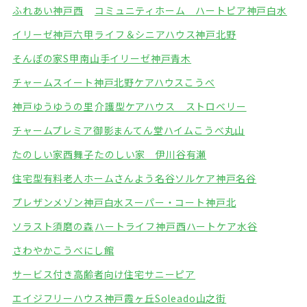
ふれあい神戸西
コミュニティホーム ハートピア神戸白水
イリーゼ神戸六甲
ライフ＆シニアハウス神戸北野
そんぽの家S甲南山手
イリーゼ神戸青木
チャームスイート神戸北野
ケアハウスこうべ
神戸ゆうゆうの里
介護型ケアハウス ストロベリー
チャームプレミア御影
まんてん堂ハイムこうべ丸山
たのしい家西舞子
たのしい家 伊川谷有瀬
住宅型有料老人ホームさんよう名谷
ソルケア神戸名谷
プレザンメゾン神戸白水
スーパー・コート神戸北
ソラスト須磨の森
ハートライフ神戸西
ハートケア水谷
さわやかこうべにし館
サービス付き高齢者向け住宅サニーピア
エイジフリーハウス神戸霞ヶ丘
Soleado山之街