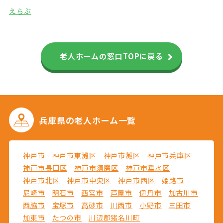
えらぶ
老人ホームの窓口TOPに戻る
兵庫県の
老人ホーム一覧
神戸市
神戸市東灘区
神戸市灘区
神戸市兵庫区
神戸市長田区
神戸市須磨区
神戸市垂水区
神戸市北区
神戸市中央区
神戸市西区
姫路市
尼崎市
明石市
西宮市
芦屋市
伊丹市
加古川市
西脇市
宝塚市
高砂市
川西市
小野市
三田市
加東市
たつの市
川辺郡猪名川町