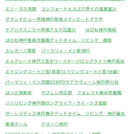
エリーネス須磨
コンフォートヒルズ六甲≪介護居室≫
グランドビュー甲南
神戸魚崎メディエートプラザ
ケアハウスこうべ甲南
アルテ石屋川
はぴね神戸魚崎
はぴね神戸魚崎弐番館
グッドタイム リビング 御影
エレガーノ摩耶
パーマリィ・イン新神戸
エルグレース神戸三宮タワーステージ
ロングライフ神戸青谷
エイジングコート三宮(賃貸)
エイジングコート三宮(分譲)
パーマリィ・イン須磨
SOMPOケアラヴィーレ神戸伊川谷
ほっと倶楽部
やさしい手広野
フォレスト垂水壱番館
リハリビング神戸西
ロングライフ・クイーンズ塩屋
ザ・レジデンス神戸舞子
グッドタイム リビング 神戸垂水
美波ホール
ドマーニ神戸