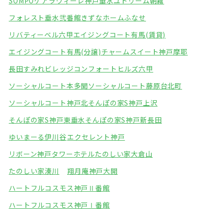
SOMPOケアラヴィーレ神戸垂水
ユトリーム朝霧
フォレスト垂水弐番館
きずなホームふなせ
リバティーベル六甲
エイジングコート有馬(賃貸)
エイジングコート有馬(分譲)
チャームスイート神戸摩耶
長田すみれビレッジ
コンフォートヒルズ六甲
ソーシャルコート本多聞
ソーシャルコート藤原台北町
ソーシャルコート神戸北
そんぽの家S神戸上沢
そんぽの家S神戸東垂水
そんぽの家S神戸新長田
ゆいまーる伊川谷
エクセレント神戸
リボーン神戸タワーホテル
たのしい家大倉山
たのしい家湊川
翔月庵神戸大開
ハートフルコスモス神戸Ⅱ番館
ハートフルコスモス神戸Ⅰ番館