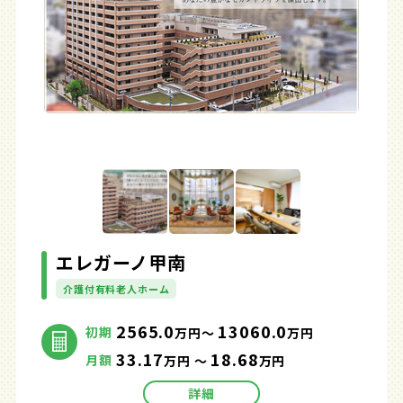
エレガーノ甲南
介護付有料老人ホーム
2565.0
13060.0
初期
万円～
万円
33.17
18.68
月額
万円 ～
万円
詳細