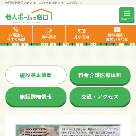
神戸市東灘区の老人ホームの検索は老人ホームの窓口へ
エレガーノ甲南
メニュー
お電話で
無料相談・
資料
請求
見学
予約
今すぐ相談
お問い合わせ
施設基本情報
料金介護医療体制
施設詳細情報
交通・アクセス