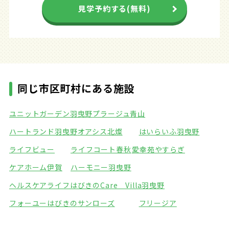
見学予約する(無料)
同じ市区町村にある施設
ユニットガーデン羽曳野
プラージュ青山
ハートランド羽曳野
オアシス北燦
はいらいふ羽曳野
ライフビュー
ライフコート春秋
愛幸苑やすらぎ
ケアホーム伊賀
ハーモニー羽曳野
ヘルスケアライフはびきの
Care Villa羽曳野
フォーユーはびきの
サンローズ
フリージア