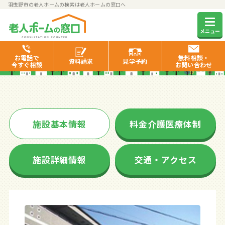
羽曳野市の老人ホームの検索は老人ホームの窓口へ
グッドタイムまほろば
メニュー
お電話で
無料相談・
資料
請求
見学
予約
今すぐ相談
お問い合わせ
施設基本情報
料金介護医療体制
施設詳細情報
交通・アクセス