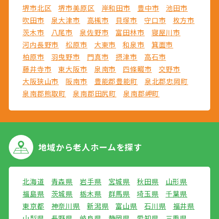
堺市北区
堺市美原区
岸和田市
豊中市
池田市
吹田市
泉大津市
高槻市
貝塚市
守口市
枚方市
茨木市
八尾市
泉佐野市
富田林市
寝屋川市
河内長野市
松原市
大東市
和泉市
箕面市
柏原市
羽曳野市
門真市
摂津市
高石市
藤井寺市
東大阪市
泉南市
四條畷市
交野市
大阪狭山市
阪南市
豊能郡豊能町
泉北郡忠岡町
泉南郡熊取町
泉南郡田尻町
泉南郡岬町
地域から
老人ホームを探す
北海道
青森県
岩手県
宮城県
秋田県
山形県
福島県
茨城県
栃木県
群馬県
埼玉県
千葉県
東京都
神奈川県
新潟県
富山県
石川県
福井県
山梨県
長野県
岐阜県
静岡県
愛知県
三重県