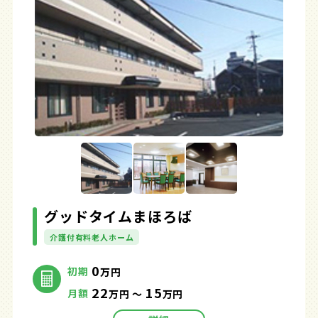
グッドタイムまほろば
介護付有料老人ホーム
0
初期
万円
22
15
月額
万円 ～
万円