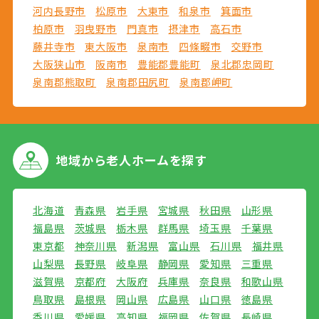
河内長野市
松原市
大東市
和泉市
箕面市
柏原市
羽曳野市
門真市
摂津市
高石市
藤井寺市
東大阪市
泉南市
四條畷市
交野市
大阪狭山市
阪南市
豊能郡豊能町
泉北郡忠岡町
泉南郡熊取町
泉南郡田尻町
泉南郡岬町
地域から
老人ホームを探す
北海道
青森県
岩手県
宮城県
秋田県
山形県
福島県
茨城県
栃木県
群馬県
埼玉県
千葉県
東京都
神奈川県
新潟県
富山県
石川県
福井県
山梨県
長野県
岐阜県
静岡県
愛知県
三重県
滋賀県
京都府
大阪府
兵庫県
奈良県
和歌山県
鳥取県
島根県
岡山県
広島県
山口県
徳島県
香川県
愛媛県
高知県
福岡県
佐賀県
長崎県