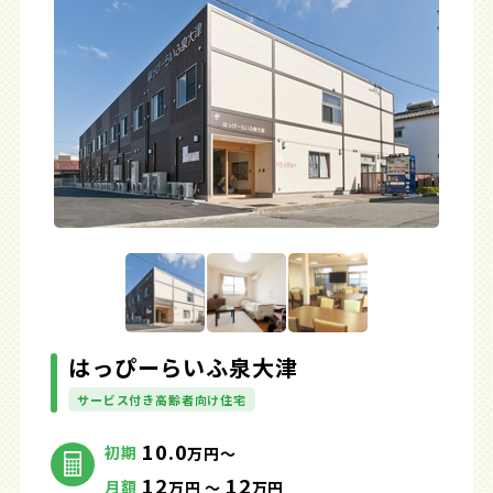
はっぴーらいふ泉大津
サービス付き高齢者向け住宅
10.0
初期
万円～
12
12
月額
万円 ～
万円