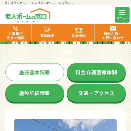
泉大津市の老人ホームの検索は老人ホームの窓口へ
はっぴーらいふ泉大津
メニュー
お電話で
無料相談・
資料
請求
見学
予約
今すぐ相談
お問い合わせ
施設基本情報
料金介護医療体制
施設詳細情報
交通・アクセス