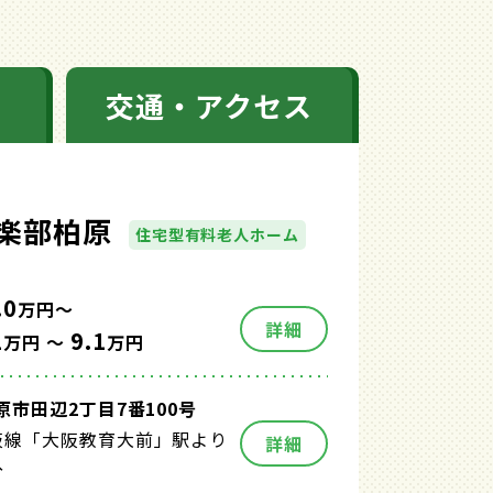
交通・アクセス
楽部柏原
住宅型有料老人ホーム
.0
万円～
詳細
1
9.1
万円 ～
万円
原市田辺2丁目7番100号
阪線「大阪教育大前」駅より
詳細
分