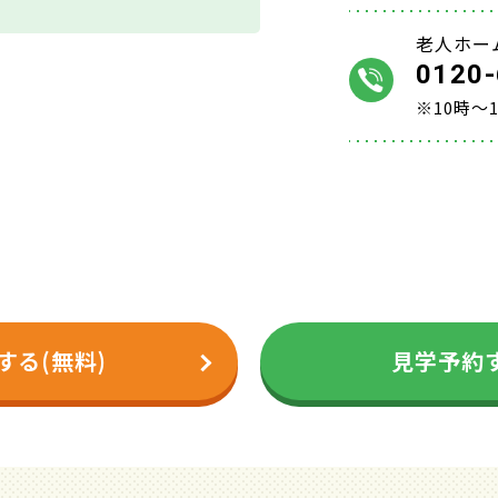
老人ホー
0120-
※10時～
する(無料)
見学予約す