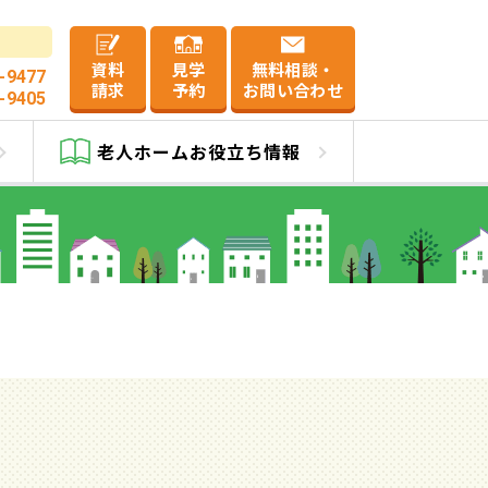
資料
見学
無料相談・
-9477
請求
予約
お問い合わせ
-9405
老人ホーム
お役立ち情報