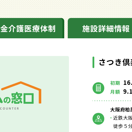
料金介護医療体制
施設詳細情報
さつき倶
16
初期
9.
月額
大阪府柏
近鉄大
徒歩５