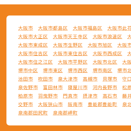
大阪市
大阪市都島区
大阪市福島区
大阪市此
大阪市大正区
大阪市天王寺区
大阪市浪速区
大阪市東成区
大阪市生野区
大阪市旭区
大阪
大阪市住吉区
大阪市東住吉区
大阪市西成区
大阪市住之江区
大阪市平野区
大阪市北区
大
堺市中区
堺市東区
堺市西区
堺市南区
堺市
池田市
吹田市
泉大津市
高槻市
貝塚市
守
泉佐野市
富田林市
寝屋川市
河内長野市
松
柏原市
羽曳野市
門真市
摂津市
高石市
藤
交野市
大阪狭山市
阪南市
豊能郡豊能町
泉
泉南郡田尻町
泉南郡岬町