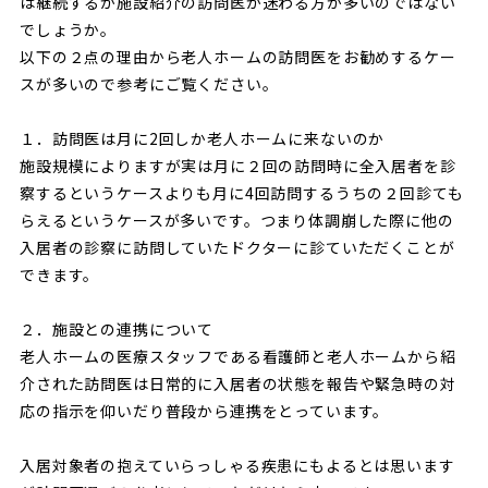
は継続するか施設紹介の訪問医か迷わる方が多いのではない
でしょうか。
以下の２点の理由から老人ホームの訪問医をお勧めするケー
スが多
いので参考にご覧ください。
１．訪問医は月に2回しか老人ホームに来ないのか
施設規模によりますが実は月に２回の訪問時に全入居者を診
察する
というケースよりも月に4回訪問するうちの２回診ても
らえるとい
うケースが多いです。つまり体調崩した際に他の
入居者の診察に訪問していたドクターに
診ていただくことが
できます。
２．施設との連携について
老人ホームの医療スタッフである看護師と老人ホームから紹
介され
た訪問医は日常的に入居者の状態を報告や緊急時の対
応の指示を仰い
だり普段から連携をとっています。
入居対象者の抱えていらっしゃる疾患にもよるとは思います