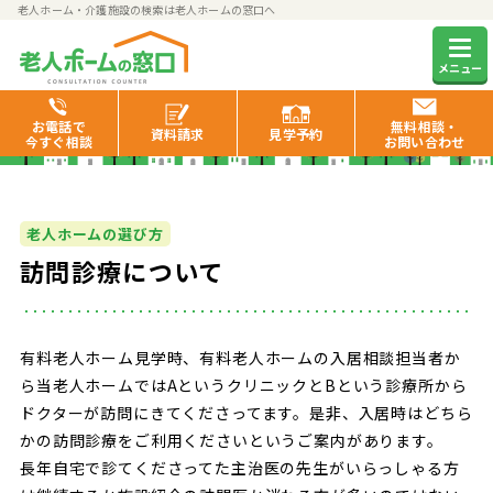
老人ホーム・介護施設の検索は老人ホームの窓口へ
老人ホームの窓口お役立ち情報
メニュー
お電話で
無料相談・
資料
請求
見学
予約
今すぐ相談
お問い合わせ
老人ホームの選び方
訪問診療について
有料老人ホーム見学時、有料
老人ホームの入居相談担当者か
ら当老人ホームではAというクリニ
ックとBという診療所から
ドクターが訪問にきてくださってます。是非、
入居時はどちら
かの訪問診療をご利用くださいというご案内があります。
長年自宅で診てくださってた主治医の先生がいらっしゃる方