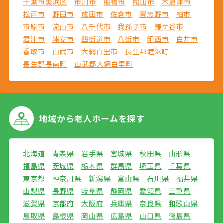
千葉市美浜区
市川市
船橋市
館山市
木更津市
松戸市
野田市
成田市
佐倉市
習志野市
柏市
市原市
流山市
八千代市
我孫子市
鎌ケ谷市
君津市
浦安市
四街道市
八街市
印西市
白井市
香取市
山武市
大網白里市
長生郡睦沢町
長生郡長南町
山武郡大網白里町
地域から
老人ホームを探す
北海道
青森県
岩手県
宮城県
秋田県
山形県
福島県
茨城県
栃木県
群馬県
埼玉県
千葉県
東京都
神奈川県
新潟県
富山県
石川県
福井県
山梨県
長野県
岐阜県
静岡県
愛知県
三重県
滋賀県
京都府
大阪府
兵庫県
奈良県
和歌山県
鳥取県
島根県
岡山県
広島県
山口県
徳島県