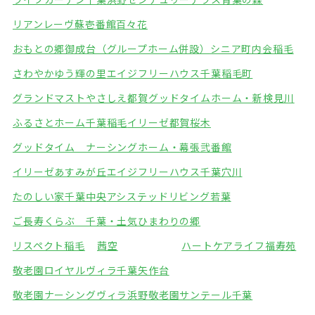
リアンレーヴ蘇壱番館
百々花
おもとの郷御成台（グループホーム併設）
シニア町内会稲毛
さわやかゆう輝の里
エイジフリーハウス千葉稲毛町
グランドマストやさしえ都賀
グッドタイムホーム・新検見川
ふるさとホーム千葉稲毛
イリーゼ都賀桜木
グッドタイム ナーシングホーム・幕張弐番館
イリーゼあすみが丘
エイジフリーハウス千葉穴川
たのしい家千葉中央
アシステッドリビング若葉
ご長寿くらぶ 千葉・土気
ひまわりの郷
リスペクト稲毛
茜空
ハートケアライフ福寿苑
敬老園ロイヤルヴィラ千葉矢作台
敬老園ナーシングヴィラ浜野
敬老園サンテール千葉