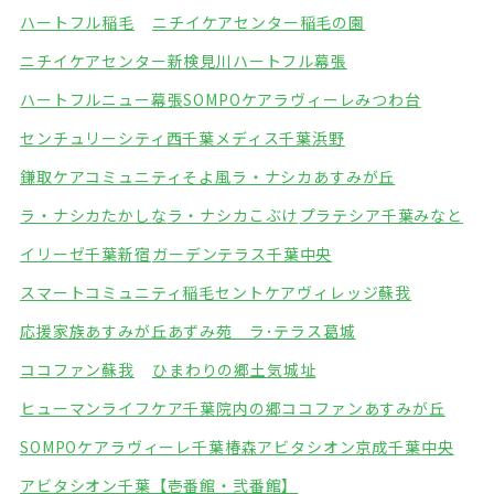
ハートフル稲毛
ニチイケアセンター稲毛の園
ニチイケアセンター新検見川
ハートフル幕張
ハートフルニュー幕張
SOMPOケアラヴィーレみつわ台
センチュリーシティ西千葉
メディス千葉浜野
鎌取ケアコミュニティそよ風
ラ・ナシカあすみが丘
ラ・ナシカたかしな
ラ・ナシカこぶけ
プラテシア千葉みなと
イリーゼ千葉新宿
ガーデンテラス千葉中央
スマートコミュニティ稲毛
セントケアヴィレッジ蘇我
応援家族あすみが丘
あずみ苑 ラ･テラス葛城
ココファン蘇我
ひまわりの郷土気城址
ヒューマンライフケア千葉院内の郷
ココファンあすみが丘
SOMPOケアラヴィーレ千葉椿森
アビタシオン京成千葉中央
アビタシオン千葉【壱番館・弐番館】