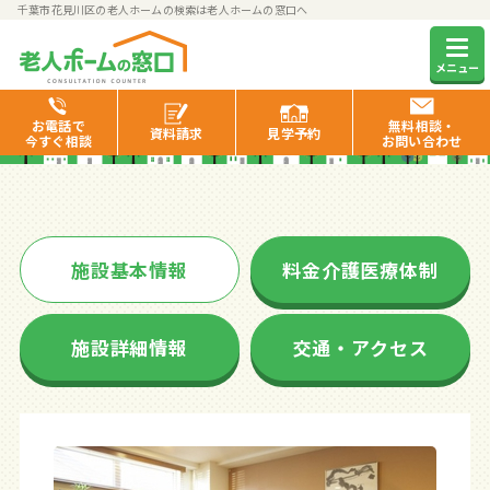
千葉市花見川区の老人ホームの検索は老人ホームの窓口へ
シニア町内会癒しのまくはり
メニュー
館
お電話で
無料相談・
資料
請求
見学
予約
今すぐ相談
お問い合わせ
施設基本情報
料金介護医療体制
施設詳細情報
交通・アクセス