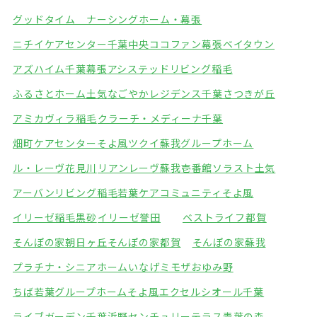
グッドタイム ナーシングホーム・幕張
ニチイケアセンター千葉中央
ココファン幕張ベイタウン
アズハイム千葉幕張
アシステッドリビング稲毛
ふるさとホーム土気
なごやかレジデンス千葉さつきが丘
アミカヴィラ稲毛
クラーチ・メディーナ千葉
畑町ケアセンターそよ風
ツクイ蘇我グループホーム
ル・レーヴ花見川
リアンレーヴ蘇我壱番館
ソラスト土気
アーバンリビング稲毛
若葉ケアコミュニティそよ風
イリーゼ稲毛黒砂
イリーゼ誉田
ベストライフ都賀
そんぽの家朝日ヶ丘
そんぽの家都賀
そんぽの家蘇我
プラチナ・シニアホームいなげ
ミモザおゆみ野
ちば若葉グループホームそよ風
エクセルシオール千葉
ライブガーデン千葉浜野
センチュリーテラス青葉の森