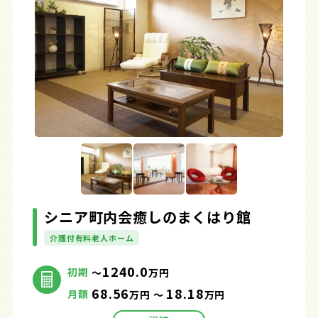
シニア町内会癒しのまくはり館
介護付有料老人ホーム
1240.0
初期
～
万円
68.56
18.18
月額
万円 ～
万円