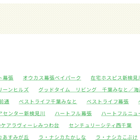
ト幕張
オウカス幕張ベイパーク
在宅ホスピス新検見
リーンヒルズ
グッドタイム リビング 千葉みなと／海
前通
ベストライフ千葉みなと
ベストライフ幕張
アセンター新検見川
ハートフル幕張
ハートフルニュ
POケアラヴィーレみつわ台
センチュリーシティ西千葉
カあすみが丘
ラ・ナシカたかしな
ラ・ナシカこぶけ