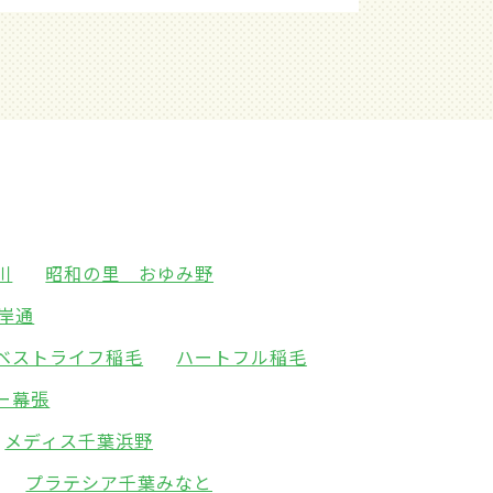
川
昭和の里 おゆみ野
岸通
ベストライフ稲毛
ハートフル稲毛
ー幕張
メディス千葉浜野
プラテシア千葉みなと