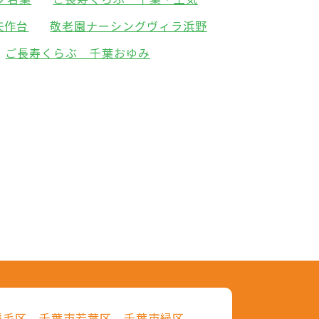
矢作台
敬老園ナーシングヴィラ浜野
ご長寿くらぶ 千葉おゆみ
稲毛区
千葉市若葉区
千葉市緑区