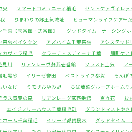
中央
スマートコミュニティ稲毛
セントケアヴィレッ
蘇我
ひまわりの郷土気城址
ヒューマンライフケア千
ン千葉【壱番館・弐番館】
グッドタイム ナーシングホ
ン幕張ベイタウン
アズハイム千葉幕張
アシステッド
ミカヴィラ稲毛
クラーチ・メディーナ千葉
畑町ケア
花見川
リアンレーヴ蘇我壱番館
ソラスト土気
ア
稲毛黒砂
イリーゼ誉田
ベストライフ都賀
そんぽ
ムいなげ
ミモザおゆみ野
ちば若葉グループホームそ
テラス青葉の森
リアンレーヴ蘇壱番館
百々花
お
エイジフリーハウス千葉稲毛町
グランドマストやさ
とホーム千葉稲毛
イリーゼ都賀桜木
グッドタイム 
ス千葉穴川
たのしい家千葉中央
アシステッドリビン