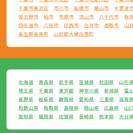
千葉市美浜区
市川市
船橋市
館山市
木更津
習志野市
柏市
市原市
流山市
八千代市
我
四街道市
八街市
印西市
白井市
香取市
山
長生郡長南町
山武郡大網白里町
北海道
青森県
岩手県
宮城県
秋田県
山形
埼玉県
千葉県
東京都
神奈川県
新潟県
富
長野県
岐阜県
静岡県
愛知県
三重県
滋賀
和歌山県
鳥取県
島根県
岡山県
広島県
山
高知県
福岡県
佐賀県
長崎県
熊本県
大分