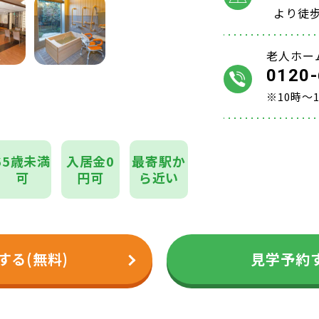
より徒歩
老人ホー
0120-
※10時～
65歳未満
入居金0
最寄駅か
可
円可
ら近い
する(無料)
見学予約す