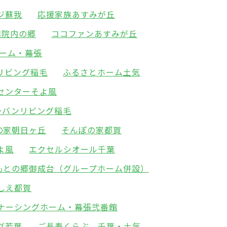
ジ蘇我
応援家族あすみが丘
葉院内の郷
ココファンあすみが丘
ーム・幕張
リビング稲毛
ふるさとホーム土気
センターそよ風
ーバンリビング稲毛
の家朝日ヶ丘
そんぽの家都賀
よ風
エクセルシオール千葉
もとの郷御成台（グループホーム併設）
しえ都賀
ナーシングホーム・幕張弐番館
グ若葉
ご長寿くらぶ 千葉・土気