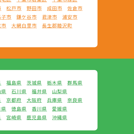
市
松戸市
野田市
成田市
佐倉市
孫子市
鎌ケ谷市
君津市
浦安市
武市
大網白里市
長生郡睦沢町
県
福島県
茨城県
栃木県
群馬県
山県
石川県
福井県
山梨県
県
京都府
大阪府
兵庫県
奈良県
口県
徳島県
香川県
愛媛県
県
宮崎県
鹿児島県
沖縄県