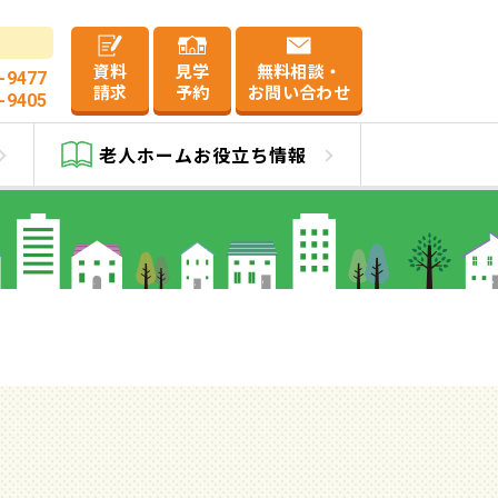
資料
見学
無料相談・
-9477
請求
予約
お問い合わせ
-9405
葉椿森
老人ホーム
お役立ち情報