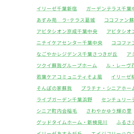
イリーゼ千葉新宿
ガーデンテラス千葉
あずみ苑 ラ･テラス葛城
ココファン
アビタシオン京成千葉中央
アビタシオ
ニチイケアセンター千葉中央
ココファ
なごやかレジデンス千葉さつきが丘
ア
ツクイ蘇我グループホーム
ル・レーヴ
若葉ケアコミュニティそよ風
イリーゼ
そんぽの家蘇我
プラチナ・シニアホー
ライブガーデン千葉浜野
センチュリー
シニア町内会稲毛
さわやかゆう輝の里
グッドタイムホーム・新検見川
ふるさ
イリーゼあすみが丘
エイジフリーハウ