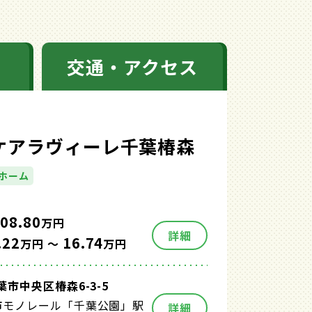
交通・アクセス
Oケアラヴィーレ千葉椿森
ホーム
08.80
万円
詳細
.22
16.74
万円 ～
万円
市中央区椿森6-3-5
市モノレール「千葉公園」駅
詳細