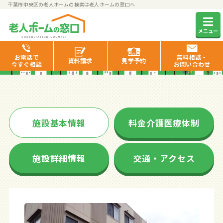
千葉市中央区の老人ホームの検索は老人ホームの窓口へ
ニチイケアセンター千葉中央
メニュー
お電話で
無料相談・
資料
請求
見学
予約
今すぐ相談
お問い合わせ
施設基本情報
料金介護医療体制
施設詳細情報
交通・アクセス