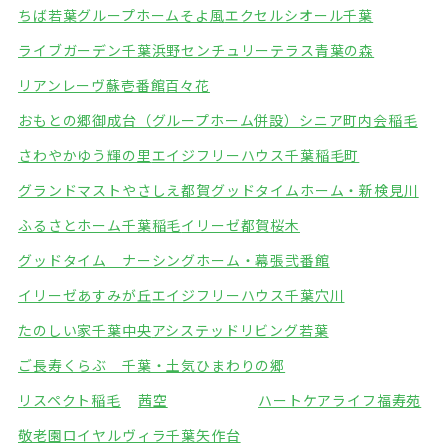
ちば若葉グループホームそよ風
エクセルシオール千葉
ライブガーデン千葉浜野
センチュリーテラス青葉の森
リアンレーヴ蘇壱番館
百々花
おもとの郷御成台（グループホーム併設）
シニア町内会稲毛
さわやかゆう輝の里
エイジフリーハウス千葉稲毛町
グランドマストやさしえ都賀
グッドタイムホーム・新検見川
ふるさとホーム千葉稲毛
イリーゼ都賀桜木
グッドタイム ナーシングホーム・幕張弐番館
イリーゼあすみが丘
エイジフリーハウス千葉穴川
たのしい家千葉中央
アシステッドリビング若葉
ご長寿くらぶ 千葉・土気
ひまわりの郷
リスペクト稲毛
茜空
ハートケアライフ福寿苑
敬老園ロイヤルヴィラ千葉矢作台