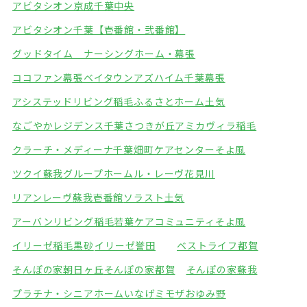
アビタシオン京成千葉中央
アビタシオン千葉【壱番館・弐番館】
グッドタイム ナーシングホーム・幕張
ココファン幕張ベイタウン
アズハイム千葉幕張
アシステッドリビング稲毛
ふるさとホーム土気
なごやかレジデンス千葉さつきが丘
アミカヴィラ稲毛
クラーチ・メディーナ千葉
畑町ケアセンターそよ風
ツクイ蘇我グループホーム
ル・レーヴ花見川
リアンレーヴ蘇我壱番館
ソラスト土気
アーバンリビング稲毛
若葉ケアコミュニティそよ風
イリーゼ稲毛黒砂
イリーゼ誉田
ベストライフ都賀
そんぽの家朝日ヶ丘
そんぽの家都賀
そんぽの家蘇我
プラチナ・シニアホームいなげ
ミモザおゆみ野