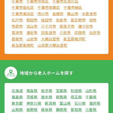
千葉市
千葉市中央区
千葉市花見川区
千葉市稲毛区
千葉市若葉区
千葉市緑区
千葉市美浜区
市川市
船橋市
館山市
木更津市
松戸市
野田市
成田市
佐倉市
習志野市
柏市
市原市
流山市
八千代市
我孫子市
鎌ケ谷市
君津市
浦安市
四街道市
八街市
印西市
白井市
香取市
山武市
大網白里市
長生郡睦沢町
長生郡長南町
山武郡大網白里町
地域から
老人ホームを探す
北海道
青森県
岩手県
宮城県
秋田県
山形県
福島県
茨城県
栃木県
群馬県
埼玉県
千葉県
東京都
神奈川県
新潟県
富山県
石川県
福井県
山梨県
長野県
岐阜県
静岡県
愛知県
三重県