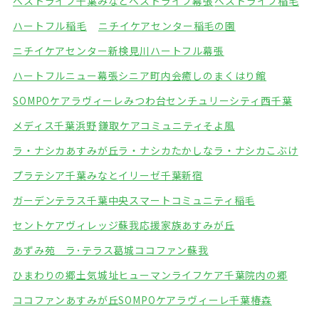
ベストライフ千葉みなと
ベストライフ幕張
ベストライフ稲毛
ハートフル稲毛
ニチイケアセンター稲毛の園
ニチイケアセンター新検見川
ハートフル幕張
ハートフルニュー幕張
シニア町内会癒しのまくはり館
SOMPOケアラヴィーレみつわ台
センチュリーシティ西千葉
メディス千葉浜野
鎌取ケアコミュニティそよ風
ラ・ナシカあすみが丘
ラ・ナシカたかしな
ラ・ナシカこぶけ
プラテシア千葉みなと
イリーゼ千葉新宿
ガーデンテラス千葉中央
スマートコミュニティ稲毛
セントケアヴィレッジ蘇我
応援家族あすみが丘
あずみ苑 ラ･テラス葛城
ココファン蘇我
ひまわりの郷土気城址
ヒューマンライフケア千葉院内の郷
ココファンあすみが丘
SOMPOケアラヴィーレ千葉椿森