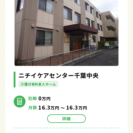
ニチイケアセンター千葉中央
介護付有料老人ホーム
0
初期
万円
16.3
16.3
月額
万円 ～
万円
詳細