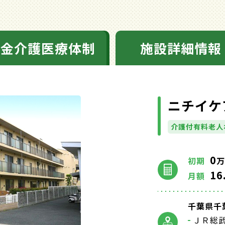
料金介護医療体制
施設詳細情報
ニチイケ
介護付有料老人
0
初期
万
16
月額
千葉県千
ＪＲ総