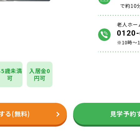
で約10
老人ホー
0120-
※10時～
65歳未満
入居金0
可
円可
する(無料)
見学予約す