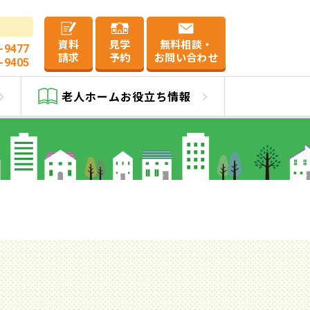
資料
見学
無料相談・
-9477
請求
予約
お問い合わせ
-9405
の園
老人ホーム
お役立ち情報