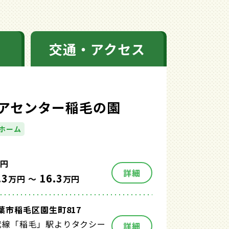
交通・アクセス
アセンター稲毛の園
ホーム
円
詳細
.3
16.3
万円 ～
万円
葉市稲毛区園生町817
武線「稲毛」駅よりタクシー
詳細