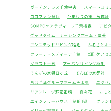
ガーデンテラス千葉中央
スマートコミ
ココファン蘇我
ひまわりの郷土気城址
SOMPOケアラヴィーレ千葉椿森
アビ
グッドタイム ナーシングホーム・幕張
アシステッドリビング稲毛
ふるさとホ
クラーチ・メディーナ千葉
畑町ケアセ
ソラスト土気
アーバンリビング稲毛
そんぽの家朝日ヶ丘
そんぽの家都賀
ちば若葉グループホームそよ風
エクセ
リアンレーヴ蘇壱番館
百々花
おも
エイジフリーハウス千葉稲毛町
グラン
イリーゼ都賀桜木
グッドタイム ナー