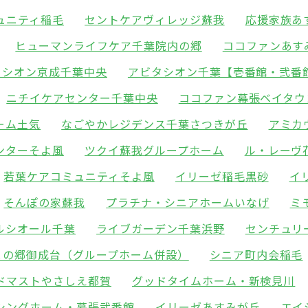
ュニティ稲毛
セントケアヴィレッジ蘇我
応援家族あ
ヒューマンライフケア千葉院内の郷
ココファンあす
タシオン京成千葉中央
アビタシオン千葉【壱番館・弐番
ニチイケアセンター千葉中央
ココファン幕張ベイタウ
ーム土気
なごやかレジデンス千葉さつきが丘
アミカ
ンターそよ風
ツクイ蘇我グループホーム
ル・レーヴ
若葉ケアコミュニティそよ風
イリーゼ稲毛黒砂
イ
そんぽの家蘇我
プラチナ・シニアホームいなげ
ミ
ルシオール千葉
ライブガーデン千葉浜野
センチュリ
との郷御成台（グループホーム併設）
シニア町内会稲毛
ドマストやさしえ都賀
グッドタイムホーム・新検見川
シングホーム・幕張弐番館
イリーゼあすみが丘
エイ