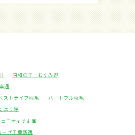
川
昭和の里 おゆみ野
岸通
ベストライフ稲毛
ハートフル稲毛
くはり館
ミュニティそよ風
リーゼ千葉新宿