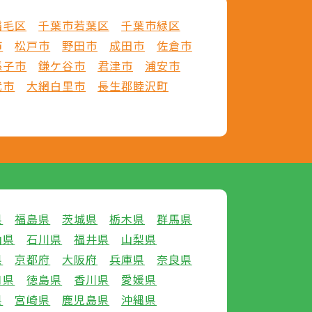
稲毛区
千葉市若葉区
千葉市緑区
市
松戸市
野田市
成田市
佐倉市
孫子市
鎌ケ谷市
君津市
浦安市
武市
大網白里市
長生郡睦沢町
県
福島県
茨城県
栃木県
群馬県
山県
石川県
福井県
山梨県
県
京都府
大阪府
兵庫県
奈良県
口県
徳島県
香川県
愛媛県
県
宮崎県
鹿児島県
沖縄県