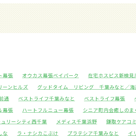
ト幕張
オウカス幕張ベイパーク
在宅ホスピス新検見
リーンヒルズ
グッドタイム リビング 千葉みなと／海
前通
ベストライフ千葉みなと
ベストライフ幕張
ル幕張
ハートフルニュー幕張
シニア町内会癒しのま
チュリーシティ西千葉
メディス千葉浜野
鎌取ケアコ
しな
ラ・ナシカこぶけ
プラテシア千葉みなと
イ