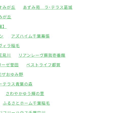
すみが丘
あずみ苑 ラ･テラス葛城
みが丘
館】
ン
アズハイム千葉幕張
ヴィラ稲毛
花見川
リアンレーヴ蘇我壱番館
リーゼ誉田
ベストライフ都賀
モザおゆみ野
ーテラス青葉の森
さわやかゆう輝の里
ふるさとホーム千葉稲毛
ジフリーハウス千葉穴川