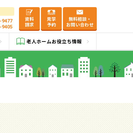
資料
見学
無料相談・
-9477
請求
予約
お問い合わせ
-9405
葉
老人ホーム
お役立ち情報