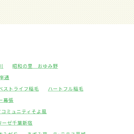
川
昭和の里 おゆみ野
岸通
ベストライフ稲毛
ハートフル稲毛
ー幕張
アコミュニティそよ風
リーゼ千葉新宿