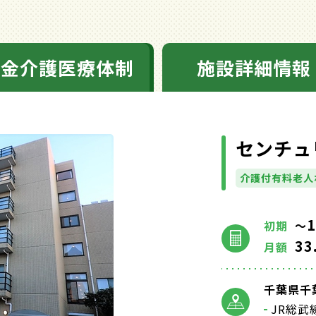
料金介護医療体制
施設詳細情報
センチュ
介護付有料老人
1
初期
～
33
月額
千葉県千葉
JR総武