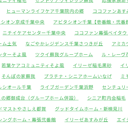
ュニティ稲毛
セントケアヴィレッジ蘇我
応援家族あ
ヒューマンライフケア千葉院内の郷
ココファンあす
タシオン京成千葉中央
アビタシオン千葉【壱番館・弐番
ニチイケアセンター千葉中央
ココファン幕張ベイタウ
ーム土気
なごやかレジデンス千葉さつきが丘
アミカ
ンターそよ風
ツクイ蘇我グループホーム
ル・レーヴ
若葉ケアコミュニティそよ風
イリーゼ稲毛黒砂
イ
そんぽの家蘇我
プラチナ・シニアホームいなげ
ミ
ルシオール千葉
ライブガーデン千葉浜野
センチュリ
との郷御成台（グループホーム併設）
シニア町内会稲毛
ドマストやさしえ都賀
グッドタイムホーム・新検見川
シングホーム・幕張弐番館
イリーゼあすみが丘
エイ