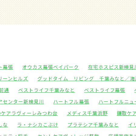
ト幕張
オウカス幕張ベイパーク
在宅ホスピス新検見
リーンヒルズ
グッドタイム リビング 千葉みなと／海
前通
ベストライフ千葉みなと
ベストライフ幕張
アセンター新検見川
ハートフル幕張
ハートフルニュ
POケアラヴィーレみつわ台
メディス千葉浜野
鎌取ケ
しな
ラ・ナシカこぶけ
プラテシア千葉みなと
イ