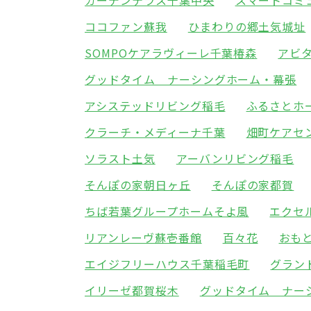
ガーデンテラス千葉中央
スマートコミ
ココファン蘇我
ひまわりの郷土気城址
SOMPOケアラヴィーレ千葉椿森
アビ
グッドタイム ナーシングホーム・幕張
アシステッドリビング稲毛
ふるさとホ
クラーチ・メディーナ千葉
畑町ケアセ
ソラスト土気
アーバンリビング稲毛
そんぽの家朝日ヶ丘
そんぽの家都賀
ちば若葉グループホームそよ風
エクセ
リアンレーヴ蘇壱番館
百々花
おも
エイジフリーハウス千葉稲毛町
グラン
イリーゼ都賀桜木
グッドタイム ナー