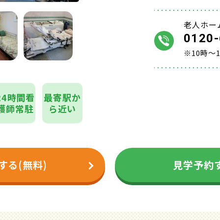
老人ホー
0120-
※10時～
24時間看
最寄駅か
護師常駐
ら近い
する(無料)
見学予約す