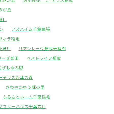
すみが丘
あずみ苑 ラ･テラス葛城
みが丘
館】
ン
アズハイム千葉幕張
ヴィラ稲毛
花見川
リアンレーヴ蘇我壱番館
リーゼ誉田
ベストライフ都賀
モザおゆみ野
ーテラス青葉の森
さわやかゆう輝の里
ふるさとホーム千葉稲毛
ジフリーハウス千葉穴川