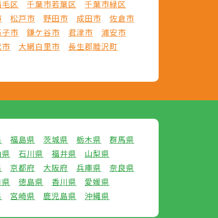
稲毛区
千葉市若葉区
千葉市緑区
市
松戸市
野田市
成田市
佐倉市
孫子市
鎌ケ谷市
君津市
浦安市
武市
大網白里市
長生郡睦沢町
県
福島県
茨城県
栃木県
群馬県
山県
石川県
福井県
山梨県
県
京都府
大阪府
兵庫県
奈良県
口県
徳島県
香川県
愛媛県
県
宮崎県
鹿児島県
沖縄県