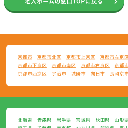
老人ホームの窓口TOPに戻る
京都市
京都市北区
京都市上京区
京都市左京
京都市下京区
京都市南区
京都市右京区
京都
京都市西京区
宇治市
城陽市
向日市
長岡京
北海道
青森県
岩手県
宮城県
秋田県
山形