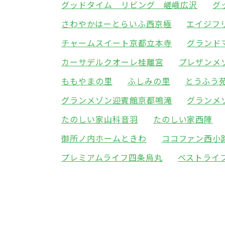
グッドタイム リビング 嵯峨広沢
グ
さわやかはーとらいふ西京極
エイジフ
チャームスイート京都立本寺
グランド
カーサデルクオーレ桂離宮
プレザンメ
ももやまの里
ふしみの里
とうふう
グランメゾン迎賓館京都鳴滝
グランメ
たのしい家山科音羽
たのしい家西陣
御所ノ内ホームときわ
ココファン西小
プレミアムライフ四条烏丸
ベストライ