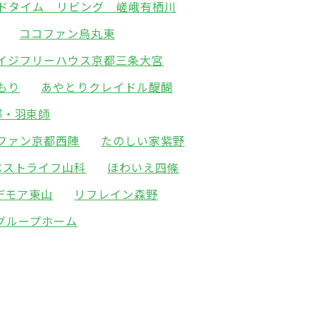
ドタイム リビング 嵯峨有栖川
ココファン烏丸東
イジフリーハウス京都三条大宮
もり
あやとりクレイドル醍醐
都・羽束師
ファン京都西陣
たのしい家紫野
ベストライフ山科
ほわいえ四條
デモア東山
リフレイン森野
グループホーム