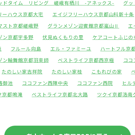
ッドタイム リビング 嵯峨有栖川 -アネックス-
グッ
リーハウス京都大宅
エイジフリーハウス京都山科新十条
マスト京都嵯峨野
グランメゾン迎賓館京都嵐山Ⅱ
エ
ゾン京都宇多野
伏見ぬくもりの里
ケアコートふじの
苑
フルール向島
エル・ファミーユ
ハートフル京
ゾン輪舞館京都羽束師
ベストライフ京都西京極
ココ
たのしい家吉祥院
たのしい家桂
こもれびの家
路御池
ココファン西陣中央
ココファン西院
ヒル
フ京都鳴滝
ベストライフ京都北大路
ツクイ京都洛南