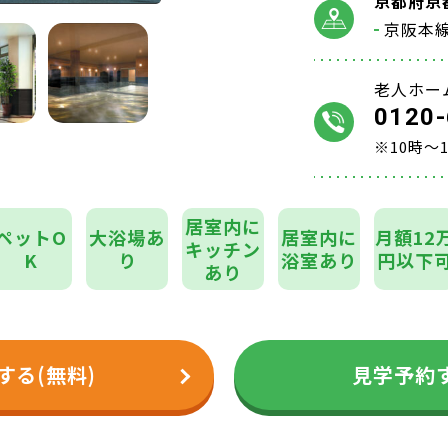
京都府京
京阪本
老人ホー
0120-
※10時～
居室内に
ペットO
大浴場あ
居室内に
月額12
キッチン
K
り
浴室あり
円以下
あり
する(無料)
見学予約す