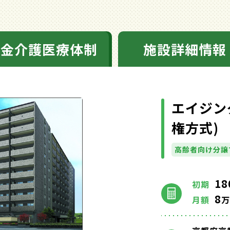
料金介護医療体制
施設詳細情報
エイジン
権方式)
高齢者向け分譲
18
初期
8
月額
万