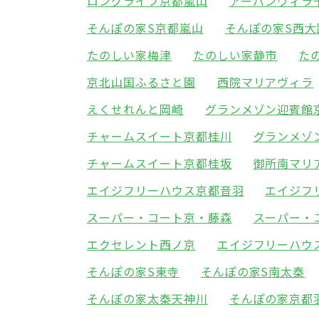
ロングライフ京都嵐山
アーバンヴィラ
そんぽの家S京都嵐山
そんぽの家S西大
たのしい家梅津
たのしい家静市
た
京北山国ふるさと園
西院マリアヴィラ
えくせれんと岡崎
グランメゾン迎賓館
チャームスイート京都桂川
グランメゾ
チャームスイート京都桂坂
御所南マリ
エイジフリーハウス京都音羽
エイジフ
スーパー・コート京・藤森
スーパー・
エクセレント西ノ京
エイジフリーハウ
そんぽの家S東寺
そんぽの家S南太秦
そんぽの家太秦天神川
そんぽの家京都