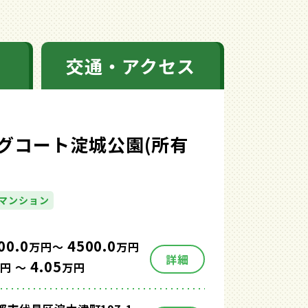
交通・アクセス
グコート淀城公園(所有
マンション
00.0
4500.0
万円～
万円
詳細
4.05
円 ～
万円