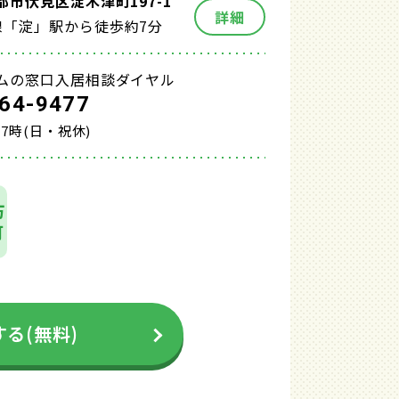
都市伏見区淀木津町197-1
詳細
線「淀」駅から徒歩約7分
ムの窓口入居相談ダイヤル
64-9477
17時(日・祝休)
万
可
る(無料)