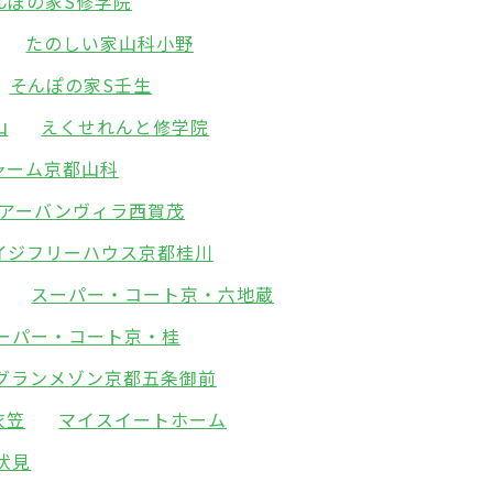
んぽの家S修学院
たのしい家山科小野
そんぽの家S壬生
山
えくせれんと修学院
ャーム京都山科
アーバンヴィラ西賀茂
イジフリーハウス京都桂川
スーパー・コート京・六地蔵
ーパー・コート京・桂
グランメゾン京都五条御前
衣笠
マイスイートホーム
伏見