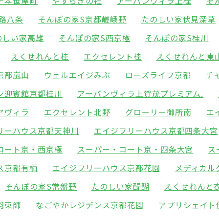
千本笹屋町
やすらぎの社
アーバンヴィラ上桂
そ
路八条
そんぽの家S京都嵯峨野
たのしい家伏見深草
のしい家高雄
そんぽの家S西京極
そんぽの家S桂川
えくせれんと桂
エクセレント桂
えくせれんと東
京都嵐山
ウェルエイジみぶ
ローズライフ京都
チ
ン迎賓館京都桂川
アーバンヴィラ上賀茂プレミアム.
アヴィラ
エクセレント北野
グローリー御所南
エ
リーハウス京都天神川
エイジフリーハウス京都四条大宮
コート京・西京極
スーパー・コート京・四条大宮
ス
ス京都有栖
エイジフリーハウス京都花園
メディカル
そんぽの家S常盤野
たのしい家醍醐
えくせれんと
羽束師
なごやかレジデンス京都花園
アプリシェイト