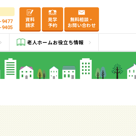
資料
見学
無料相談・
-9477
請求
予約
お問い合わせ
-9405
有権方式)
老人ホーム
お役立ち情報