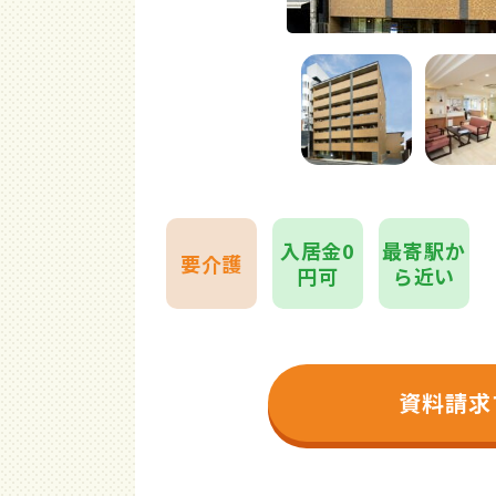
入居金0
最寄駅か
要介護
円可
ら近い
資料請求