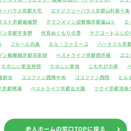
リーハウス京都大宅
エイジフリーハウス京都山科新十条
マスト京都嵯峨野
グランメゾン迎賓館京都嵐山Ⅱ
エ
ゾン京都宇多野
伏見ぬくもりの里
ケアコートふじの
苑
フルール向島
エル・ファミーユ
ハートフル京
ゾン輪舞館京都羽束師
ベストライフ京都西京極
ココ
たのしい家吉祥院
たのしい家桂
こもれびの家
路御池
ココファン西陣中央
ココファン西院
ヒル
フ京都鳴滝
ベストライフ京都北大路
ツクイ京都洛南
老人ホームの窓口TOPに戻る