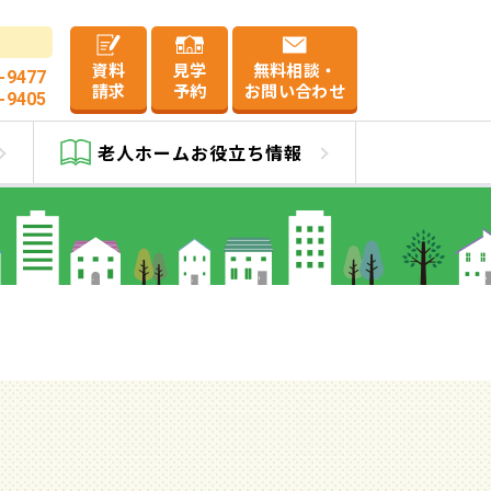
資料
見学
無料相談・
-9477
請求
予約
お問い合わせ
-9405
宮
老人ホーム
お役立ち情報