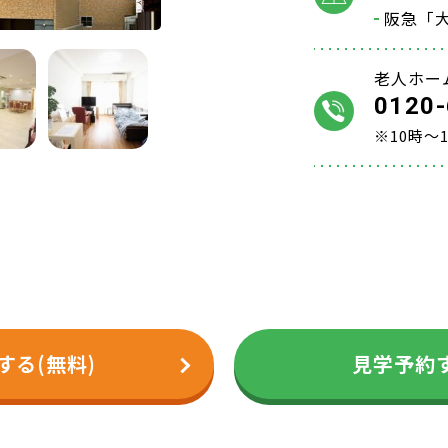
阪急「
老人ホー
0120-
※10時～
する(無料)
見学予約す