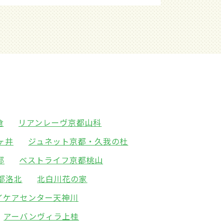
倉
リアンレーヴ京都山科
ヶ井
ジュネット京都・久我の杜
都
ベストライフ京都桃山
都洛北
北白川花の家
イケアセンター天神川
アーバンヴィラ上桂