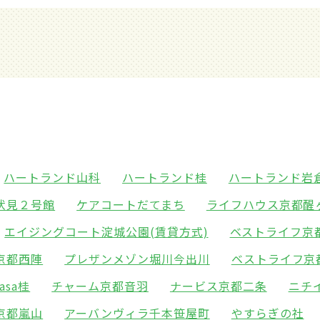
ハートランド山科
ハートランド桂
ハートランド岩
伏見２号館
ケアコートだてまち
ライフハウス京都醒
エイジングコート淀城公園(賃貸方式)
ベストライフ京
京都西陣
プレザンメゾン堀川今出川
ベストライフ京
asa桂
チャーム京都音羽
ナービス京都二条
ニチ
京都嵐山
アーバンヴィラ千本笹屋町
やすらぎの社