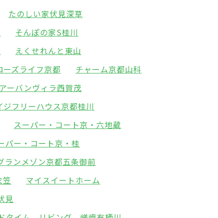
たのしい家伏見深草
極
そんぽの家S桂川
桂
えくせれんと東山
ローズライフ京都
チャーム京都山科
アーバンヴィラ西賀茂
イジフリーハウス京都桂川
スーパー・コート京・六地蔵
ーパー・コート京・桂
グランメゾン京都五条御前
衣笠
マイスイートホーム
伏見
ドタイム リビング 嵯峨有栖川