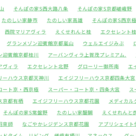
山
そんぽの家S西大路八条
そんぽの家S京都嵯峨野
たのしい家静市
たのしい家高雄
そんぽの家S西京
西院マリアヴィラ
えくせれんと桂
エクセレント
グランメゾン迎賓館京都嵐山
ウェルエイジみぶ
ン迎賓館京都桂川
アーバンヴィラ上賀茂プレミアム.
アヴィラ
エクセレント北野
グローリー御所南
エ
リーハウス京都天神川
エイジフリーハウス京都四条大宮
コート京・西京極
スーパー・コート京・四条大宮
ス
ス京都有栖
エイジフリーハウス京都花園
メディカル
そんぽの家S常盤野
たのしい家醍醐
えくせれんと
羽束師
なごやかレジデンス京都花園
アプリシェイト
ッドタイム リビング 嵯峨有栖川 -アネックス-
グッ