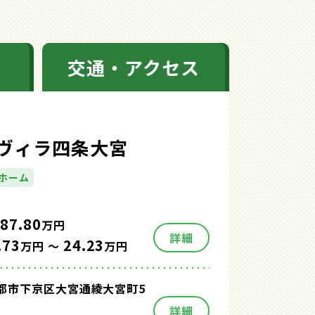
交通・アクセス
ヴィラ四条大宮
ホーム
87.80
万円
詳細
.73
24.23
万円 ～
万円
都市下京区大宮通綾大宮町5
詳細