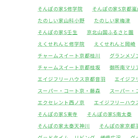
そんぽの家S修学院
そんぽの家S京都嵐
たのしい家山科小野
たのしい家梅津
そんぽの家S壬生
京北山国ふるさと園
えくせれんと修学院
えくせれんと岡崎
チャームスイート京都桂川
グランメゾ
チャームスイート京都桂坂
御所南マリ
エイジフリーハウス京都音羽
エイジフ
スーパー・コート京・藤森
スーパー・
エクセレント西ノ京
エイジフリーハウ
そんぽの家S東寺
そんぽの家S南太秦
そんぽの家太秦天神川
そんぽの家京都
グッドタイム リビング 嵯峨広沢
グ