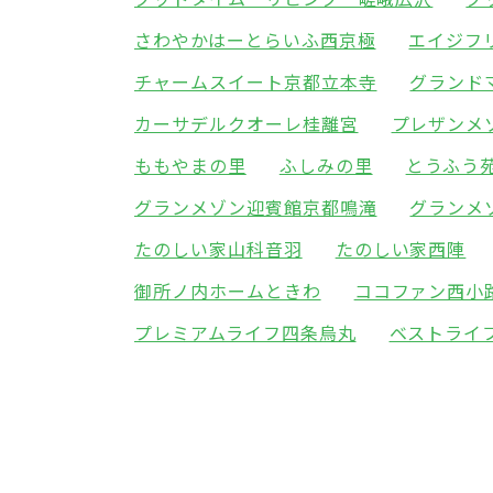
さわやかはーとらいふ西京極
エイジフ
チャームスイート京都立本寺
グランド
カーサデルクオーレ桂離宮
プレザンメ
ももやまの里
ふしみの里
とうふう
グランメゾン迎賓館京都鳴滝
グランメ
たのしい家山科音羽
たのしい家西陣
御所ノ内ホームときわ
ココファン西小
プレミアムライフ四条烏丸
ベストライ