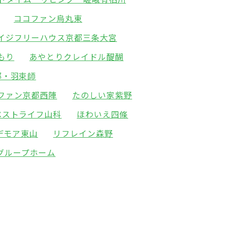
ココファン烏丸東
イジフリーハウス京都三条大宮
もり
あやとりクレイドル醍醐
都・羽束師
ファン京都西陣
たのしい家紫野
ベストライフ山科
ほわいえ四條
デモア東山
リフレイン森野
グループホーム