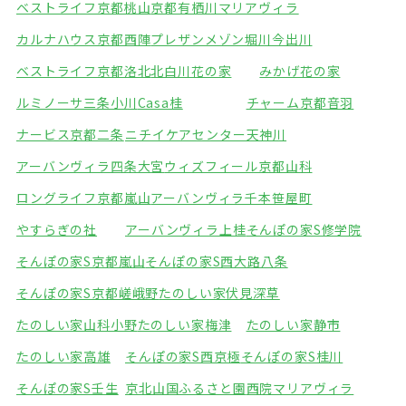
ベストライフ京都桃山
京都有栖川マリアヴィラ
カルナハウス京都西陣
プレザンメゾン堀川今出川
ベストライフ京都洛北
北白川花の家
みかげ花の家
ルミノーサ三条小川
Casa桂
チャーム京都音羽
ナービス京都二条
ニチイケアセンター天神川
アーバンヴィラ四条大宮
ウィズフィール京都山科
ロングライフ京都嵐山
アーバンヴィラ千本笹屋町
やすらぎの社
アーバンヴィラ上桂
そんぽの家S修学院
そんぽの家S京都嵐山
そんぽの家S西大路八条
そんぽの家S京都嵯峨野
たのしい家伏見深草
たのしい家山科小野
たのしい家梅津
たのしい家静市
たのしい家高雄
そんぽの家S西京極
そんぽの家S桂川
そんぽの家S壬生
京北山国ふるさと園
西院マリアヴィラ