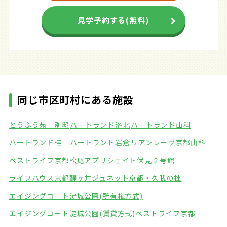
見学予約する(無料)
同じ市区町村にある施設
とうふう苑 別邸
ハートランド洛北
ハートランド山科
ハートランド桂
ハートランド岩倉
リアンレーヴ京都山科
ベストライフ京都松尾
アプリシェイト伏見２号館
ライフハウス京都醒ヶ井
ジュネット京都・久我の杜
エイジングコート淀城公園(所有権方式)
エイジングコート淀城公園(賃貸方式)
ベストライフ京都