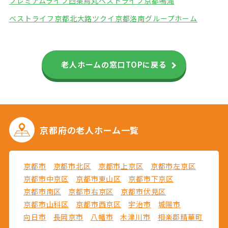
プレミアムライフ四条烏丸
ベストライフ京都鳴滝
ベストライフ京都北大路
ツクイ京都洛南グループホーム
老人ホームの窓口TOPに戻る
京都府の
老人ホーム一覧
京都市
京都市北区
京都市上京区
京都市左京区
京都市中京区
京都市東山区
京都市下京区
京都市南区
京都市右京区
京都市伏見区
京都市山科区
京都市西京区
宇治市
城陽市
向日市
長岡京市
八幡市
木津川市
相楽郡精華町