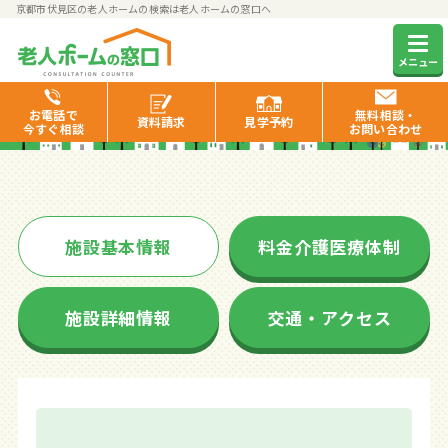
京都市伏見区の老人ホームの検索は老人ホームの窓口へ
ケアコートだてまち
メニュー
お電話で
無料相談・
資料
請求
見学
予約
今すぐ相談
お問い合わせ
施設基本情報
料金介護医療体制
施設詳細情報
交通・アクセス