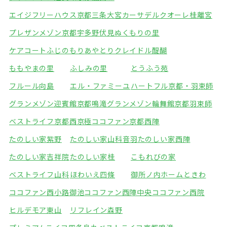
エイジフリーハウス京都三条大宮
カーサデルクオーレ桂離宮
プレザンメゾン京都宇多野
伏見ぬくもりの里
ケアコートふじのもり
あやとりクレイドル醍醐
ももやまの里
ふしみの里
とうふう苑
フルール向島
エル・ファミーユ
ハートフル京都・羽束師
グランメゾン迎賓館京都鳴滝
グランメゾン輪舞館京都羽束師
ベストライフ京都西京極
ココファン京都西陣
たのしい家紫野
たのしい家山科音羽
たのしい家西陣
たのしい家吉祥院
たのしい家桂
こもれびの家
ベストライフ山科
ほわいえ四條
御所ノ内ホームときわ
ココファン西小路御池
ココファン西陣中央
ココファン西院
ヒルデモア東山
リフレイン森野