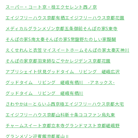
スーパー・コート京・桂
エクセレント西ノ京
エイジフリーハウス京都有栖
エイジフリーハウス京都花園
メディカルグランメゾン京都五条御前
そんぽの家S東寺
そんぽの家S南太秦
そんぽの家S常盤野
たのしい家醍醐
えくせれんと衣笠
マイスイートホーム
そんぽの家太秦天神川
そんぽの家京都羽束師
なごやかレジデンス京都花園
アプリシェイト伏見
グッドタイム リビング 嵯峨広沢
グッドタイム リビング 嵯峨有栖川 -アネックス-
グッドタイム リビング 嵯峨有栖川
さわやかはーとらいふ西京極
エイジフリーハウス京都大宅
エイジフリーハウス京都山科新十条
ココファン烏丸東
チャームスイート京都立本寺
グランドマスト京都嵯峨野
グランメゾン迎賓館京都嵐山Ⅱ