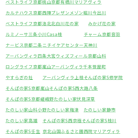
ベストライフ京都桃山
京都有栖川マリアヴィラ
カルナハウス京都西陣
プレザンメゾン堀川今出川
ベストライフ京都洛北
北白川花の家
みかげ花の家
ルミノーサ三条小川
Casa桂
チャーム京都音羽
ナービス京都二条
ニチイケアセンター天神川
アーバンヴィラ四条大宮
ウィズフィール京都山科
ロングライフ京都嵐山
アーバンヴィラ千本笹屋町
やすらぎの社
アーバンヴィラ上桂
そんぽの家S修学院
そんぽの家S京都嵐山
そんぽの家S西大路八条
そんぽの家S京都嵯峨野
たのしい家伏見深草
たのしい家山科小野
たのしい家梅津
たのしい家静市
たのしい家高雄
そんぽの家S西京極
そんぽの家S桂川
そんぽの家S壬生
京北山国ふるさと園
西院マリアヴィラ