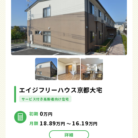
エイジフリーハウス京都大宅
サービス付き高齢者向け住宅
0
初期
万円
18.89
16.19
月額
万円 ～
万円
詳細