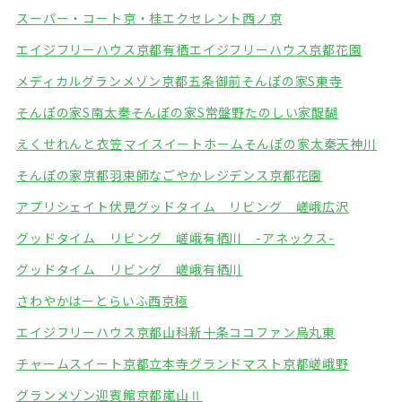
スーパー・コート京・桂
エクセレント西ノ京
エイジフリーハウス京都有栖
エイジフリーハウス京都花園
メディカルグランメゾン京都五条御前
そんぽの家S東寺
そんぽの家S南太秦
そんぽの家S常盤野
たのしい家醍醐
えくせれんと衣笠
マイスイートホーム
そんぽの家太秦天神川
そんぽの家京都羽束師
なごやかレジデンス京都花園
アプリシェイト伏見
グッドタイム リビング 嵯峨広沢
グッドタイム リビング 嵯峨有栖川 -アネックス-
グッドタイム リビング 嵯峨有栖川
さわやかはーとらいふ西京極
エイジフリーハウス京都山科新十条
ココファン烏丸東
チャームスイート京都立本寺
グランドマスト京都嵯峨野
グランメゾン迎賓館京都嵐山Ⅱ