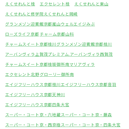
えくせれんと桂
エクセレント桂
えくせれんと東山
えくせれんと修学院
えくせれんと岡崎
グランメゾン迎賓館京都嵐山
ウェルエイジみぶ
ローズライフ京都
チャーム京都山科
チャームスイート京都桂川
グランメゾン迎賓館京都桂川
アーバンヴィラ上賀茂プレミアム.
アーバンヴィラ西賀茂
チャームスイート京都桂坂
御所南マリアヴィラ
エクセレント北野
グローリー御所南
エイジフリーハウス京都桂川
エイジフリーハウス京都音羽
エイジフリーハウス京都天神川
エイジフリーハウス京都四条大宮
スーパー・コート京・六地蔵
スーパー・コート京・藤森
スーパー・コート京・西京極
スーパー・コート京・四条大宮