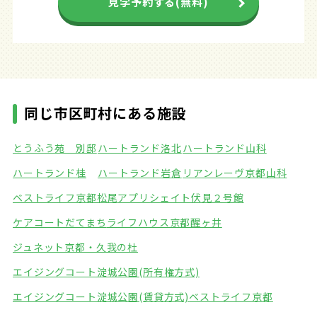
見学予約する(無料)
同じ市区町村にある施設
とうふう苑 別邸
ハートランド洛北
ハートランド山科
ハートランド桂
ハートランド岩倉
リアンレーヴ京都山科
ベストライフ京都松尾
アプリシェイト伏見２号館
ケアコートだてまち
ライフハウス京都醒ヶ井
ジュネット京都・久我の杜
エイジングコート淀城公園(所有権方式)
エイジングコート淀城公園(賃貸方式)
ベストライフ京都