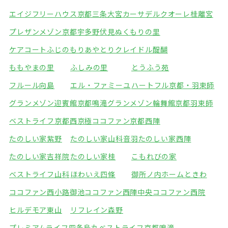
エイジフリーハウス京都三条大宮
カーサデルクオーレ桂離宮
プレザンメゾン京都宇多野
伏見ぬくもりの里
ケアコートふじのもり
あやとりクレイドル醍醐
ももやまの里
ふしみの里
とうふう苑
フルール向島
エル・ファミーユ
ハートフル京都・羽束師
グランメゾン迎賓館京都鳴滝
グランメゾン輪舞館京都羽束師
ベストライフ京都西京極
ココファン京都西陣
たのしい家紫野
たのしい家山科音羽
たのしい家西陣
たのしい家吉祥院
たのしい家桂
こもれびの家
ベストライフ山科
ほわいえ四條
御所ノ内ホームときわ
ココファン西小路御池
ココファン西陣中央
ココファン西院
ヒルデモア東山
リフレイン森野
プレミアムライフ四条烏丸
ベストライフ京都鳴滝