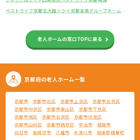
ベストライフ京都北大路
ツクイ京都洛南グループホーム
老人ホームの窓口TOPに戻る
京都府の
老人ホーム一覧
京都市
京都市北区
京都市上京区
京都市左京区
京都市中京区
京都市東山区
京都市下京区
京都市南区
京都市右京区
京都市伏見区
京都市山科区
京都市西京区
宇治市
城陽市
向日市
長岡京市
八幡市
木津川市
相楽郡精華町