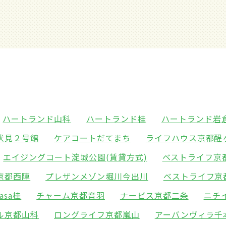
ハートランド山科
ハートランド桂
ハートランド岩
伏見２号館
ケアコートだてまち
ライフハウス京都醒
エイジングコート淀城公園(賃貸方式)
ベストライフ京
京都西陣
プレザンメゾン堀川今出川
ベストライフ京
asa桂
チャーム京都音羽
ナービス京都二条
ニチ
ル京都山科
ロングライフ京都嵐山
アーバンヴィラ千