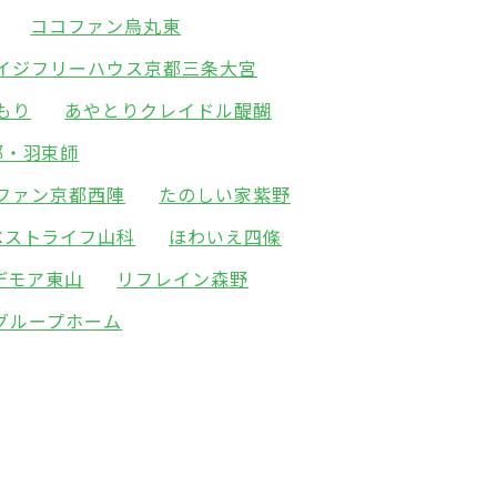
ココファン烏丸東
イジフリーハウス京都三条大宮
もり
あやとりクレイドル醍醐
都・羽束師
ファン京都西陣
たのしい家紫野
ベストライフ山科
ほわいえ四條
デモア東山
リフレイン森野
グループホーム