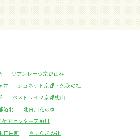
倉
リアンレーヴ京都山科
ヶ井
ジュネット京都・久我の杜
都
ベストライフ京都桃山
都洛北
北白川花の家
イケアセンター天神川
本笹屋町
やすらぎの社