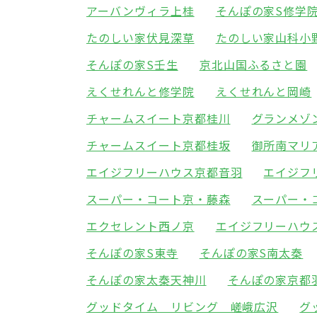
アーバンヴィラ上桂
そんぽの家S修学
たのしい家伏見深草
たのしい家山科小
そんぽの家S壬生
京北山国ふるさと園
えくせれんと修学院
えくせれんと岡崎
チャームスイート京都桂川
グランメゾ
チャームスイート京都桂坂
御所南マリ
エイジフリーハウス京都音羽
エイジフ
スーパー・コート京・藤森
スーパー・
エクセレント西ノ京
エイジフリーハウ
そんぽの家S東寺
そんぽの家S南太秦
そんぽの家太秦天神川
そんぽの家京都
グッドタイム リビング 嵯峨広沢
グ