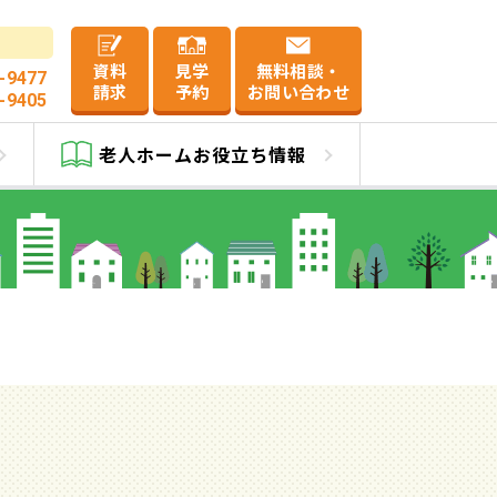
資料
見学
無料相談・
-9477
請求
予約
お問い合わせ
-9405
老人ホーム
お役立ち情報