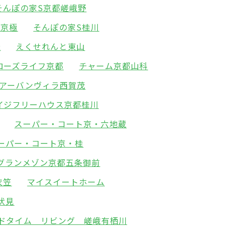
そんぽの家S京都嵯峨野
西京極
そんぽの家S桂川
桂
えくせれんと東山
ローズライフ京都
チャーム京都山科
アーバンヴィラ西賀茂
イジフリーハウス京都桂川
スーパー・コート京・六地蔵
ーパー・コート京・桂
グランメゾン京都五条御前
衣笠
マイスイートホーム
伏見
ドタイム リビング 嵯峨有栖川