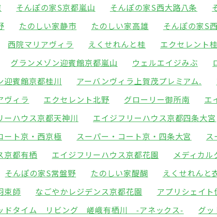
院
そんぽの家S京都嵐山
そんぽの家S西大路八条
野
たのしい家静市
たのしい家高雄
そんぽの家S
西院マリアヴィラ
えくせれんと桂
エクセレント
グランメゾン迎賓館京都嵐山
ウェルエイジみぶ
ン迎賓館京都桂川
アーバンヴィラ上賀茂プレミアム.
アヴィラ
エクセレント北野
グローリー御所南
エ
リーハウス京都天神川
エイジフリーハウス京都四条大宮
コート京・西京極
スーパー・コート京・四条大宮
ス
ス京都有栖
エイジフリーハウス京都花園
メディカル
そんぽの家S常盤野
たのしい家醍醐
えくせれんと
羽束師
なごやかレジデンス京都花園
アプリシェイト
ッドタイム リビング 嵯峨有栖川 -アネックス-
グッ