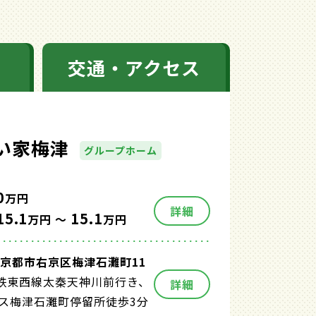
交通・アクセス
い家梅津
グループホーム
0
万円
詳細
15.1
15.1
万円 ～
万円
京都市右京区梅津石灘町11
鉄東西線太秦天神川前行き、
詳細
バス梅津石灘町停留所徒歩3分