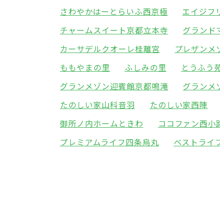
さわやかはーとらいふ西京極
エイジフ
チャームスイート京都立本寺
グランド
カーサデルクオーレ桂離宮
プレザンメ
ももやまの里
ふしみの里
とうふう
グランメゾン迎賓館京都鳴滝
グランメ
たのしい家山科音羽
たのしい家西陣
御所ノ内ホームときわ
ココファン西小
プレミアムライフ四条烏丸
ベストライ