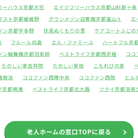
リーハウス京都大宅
エイジフリーハウス京都山科新十条
マスト京都嵯峨野
グランメゾン迎賓館京都嵐山Ⅱ
エ
ゾン京都宇多野
伏見ぬくもりの里
ケアコートふじの
苑
フルール向島
エル・ファミーユ
ハートフル京
ゾン輪舞館京都羽束師
ベストライフ京都西京極
ココ
たのしい家吉祥院
たのしい家桂
こもれびの家
路御池
ココファン西陣中央
ココファン西院
ヒル
フ京都鳴滝
ベストライフ京都北大路
ツクイ京都洛南
老人ホームの窓口TOPに戻る