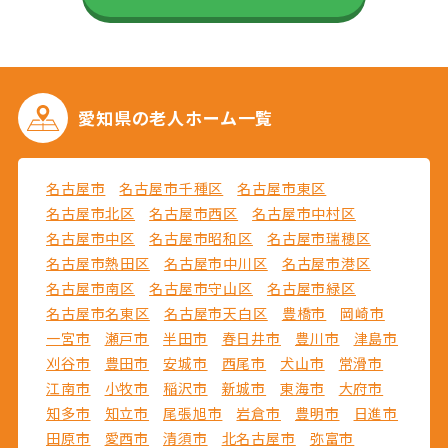
愛知県の
老人ホーム一覧
名古屋市
名古屋市千種区
名古屋市東区
名古屋市北区
名古屋市西区
名古屋市中村区
名古屋市中区
名古屋市昭和区
名古屋市瑞穂区
名古屋市熱田区
名古屋市中川区
名古屋市港区
名古屋市南区
名古屋市守山区
名古屋市緑区
名古屋市名東区
名古屋市天白区
豊橋市
岡崎市
一宮市
瀬戸市
半田市
春日井市
豊川市
津島市
刈谷市
豊田市
安城市
西尾市
犬山市
常滑市
江南市
小牧市
稲沢市
新城市
東海市
大府市
知多市
知立市
尾張旭市
岩倉市
豊明市
日進市
田原市
愛西市
清須市
北名古屋市
弥富市