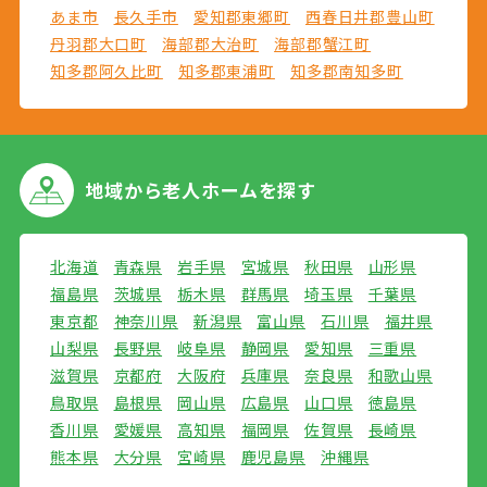
あま市
長久手市
愛知郡東郷町
西春日井郡豊山町
丹羽郡大口町
海部郡大治町
海部郡蟹江町
知多郡阿久比町
知多郡東浦町
知多郡南知多町
地域から
老人ホームを探す
北海道
青森県
岩手県
宮城県
秋田県
山形県
福島県
茨城県
栃木県
群馬県
埼玉県
千葉県
東京都
神奈川県
新潟県
富山県
石川県
福井県
山梨県
長野県
岐阜県
静岡県
愛知県
三重県
滋賀県
京都府
大阪府
兵庫県
奈良県
和歌山県
鳥取県
島根県
岡山県
広島県
山口県
徳島県
香川県
愛媛県
高知県
福岡県
佐賀県
長崎県
熊本県
大分県
宮崎県
鹿児島県
沖縄県