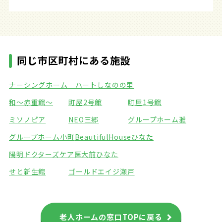
同じ市区町村にある施設
ナーシングホーム ハート
しなのの里
和～赤重館～
町屋2号館
町屋1号館
ミソノピア
NEO三郷
グループホーム雅
グループホーム小町
BeautifulHouseひなた
陽明ドクターズケア医大前
ひなた
せと新生館
ゴールドエイジ瀬戸
老人ホームの窓口TOPに戻る