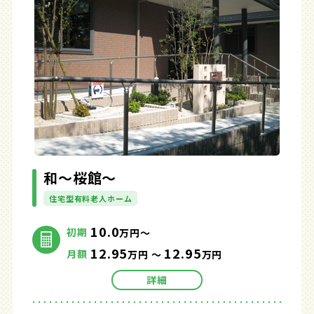
和～桜館～
住宅型有料老人ホーム
10.0
初期
万円～
12.95
12.95
月額
万円 ～
万円
詳細