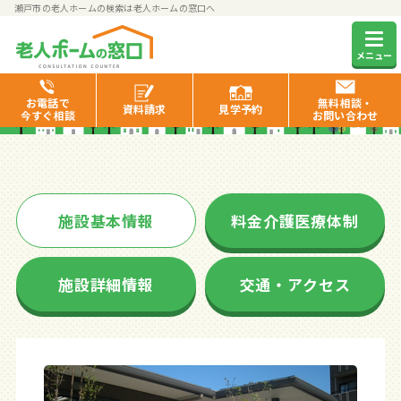
瀬戸市の老人ホームの検索は老人ホームの窓口へ
和～桜館～
メニュー
お電話で
無料相談・
資料
請求
見学
予約
今すぐ相談
お問い合わせ
施設基本情報
料金介護医療体制
施設詳細情報
交通・アクセス