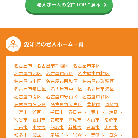
老人ホームの窓口TOPに戻る
愛知県の
老人ホーム一覧
名古屋市
名古屋市千種区
名古屋市東区
名古屋市北区
名古屋市西区
名古屋市中村区
名古屋市中区
名古屋市昭和区
名古屋市瑞穂区
名古屋市熱田区
名古屋市中川区
名古屋市港区
名古屋市南区
名古屋市守山区
名古屋市緑区
名古屋市名東区
名古屋市天白区
豊橋市
岡崎市
一宮市
瀬戸市
半田市
春日井市
豊川市
津島市
刈谷市
豊田市
安城市
西尾市
犬山市
常滑市
江南市
小牧市
稲沢市
新城市
東海市
大府市
知多市
知立市
尾張旭市
岩倉市
豊明市
日進市