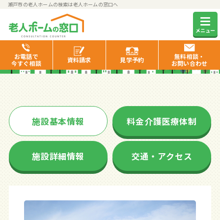
瀬戸市の老人ホームの検索は老人ホームの窓口へ
しなのの里
メニュー
お電話で
無料相談・
資料
請求
見学
予約
今すぐ相談
お問い合わせ
施設基本情報
料金介護医療体制
施設詳細情報
交通・アクセス