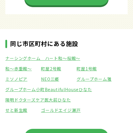
同じ市区町村にある施設
ナーシングホーム ハート
和～桜館～
和～赤重館～
町屋2号館
町屋1号館
ミソノピア
NEO三郷
グループホーム雅
グループホーム小町
BeautifulHouseひなた
陽明ドクターズケア医大前
ひなた
せと新生館
ゴールドエイジ瀬戸