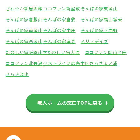
さわやか新居浜館
ココファン新屋敷
そんぽの家東岡山
そんぽの家倉敷西
そんぽの家倉敷
そんぽの家福山城東
そんぽの家南岡山
そんぽの家中庄
そんぽの家下中野
そんぽの家西岡山
そんぽの家津高
メリィデイズ
たのしい家祇園山本
たのしい家大原
ココファン岡山平田
ココファン北長瀬
ベストライフ広島中区
さらさ湯ノ浦
さらさ道後
老人ホームの窓口TOPに戻る