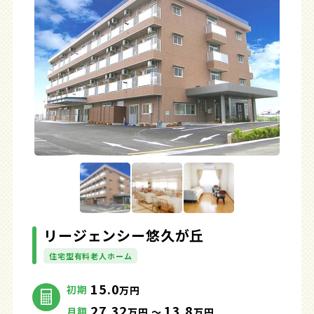
リージェンシー悠久が丘
住宅型有料老人ホーム
15.0
初期
万円
27.32
13.8
月額
万円 ～
万円