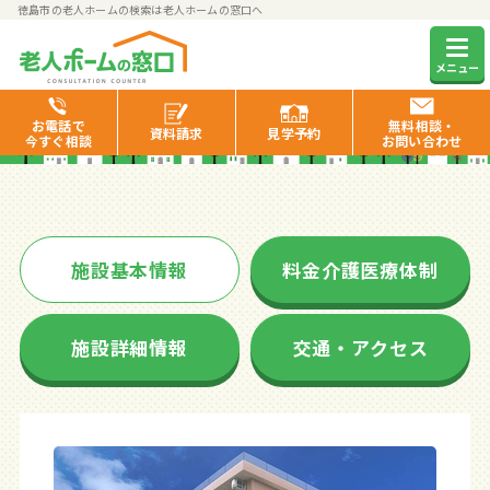
徳島市の老人ホームの検索は老人ホームの窓口へ
リージェンシー悠久が丘
メニュー
お電話で
無料相談・
資料
請求
見学
予約
今すぐ相談
お問い合わせ
施設基本情報
料金介護医療体制
施設詳細情報
交通・アクセス