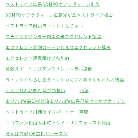
ベストライフ広島
SOMPOケアラヴィーレ舟入
SOMPOケアラヴィーレ広島光が丘
ベストライフ福山
ベストライフ岡山
ラ・ナシカもりまつ
ニチイケアセンター周南久米
エクセレント徳島
エクセレント両国ガーデンヒルズ
エクセレント城南
エクセレント迎賓館
はぴね防府
倉敷スイートレジデンス
サンリベラル道後
ラ・ナシカくらしき
ラ・ナシカくにとみ
えくせれんと鴨島
えくせれんと国府
はぴね福山
四葉
楽リハlife高知杉井流
楽リハlife広島己斐
はるかぜガーデン
ベストライフ川棚
ライフパートナー戸坂
ココファン松山大手町
ツクイ・サンフォレスト松山
そんぽの家S東古松
ヒューマン