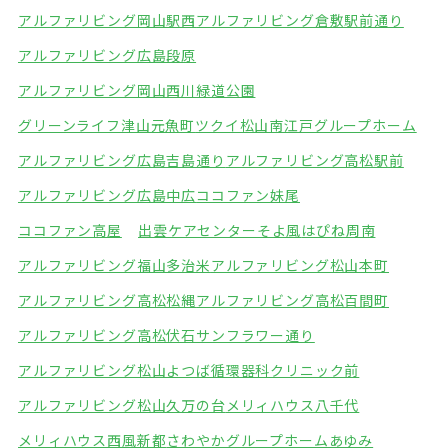
アルファリビング岡山駅西
アルファリビング倉敷駅前通り
アルファリビング広島段原
アルファリビング岡山西川緑道公園
グリーンライフ津山元魚町
ツクイ松山南江戸グループホーム
アルファリビング広島吉島通り
アルファリビング高松駅前
アルファリビング広島中広
ココファン妹尾
ココファン高屋
出雲ケアセンターそよ風
はぴね周南
アルファリビング福山多治米
アルファリビング松山本町
アルファリビング高松松縄
アルファリビング高松百間町
アルファリビング高松伏石サンフラワー通り
アルファリビング松山よつば循環器科クリニック前
アルファリビング松山久万の台
メリィハウス八千代
メリィハウス西風新都
さわやかグループホームあゆみ