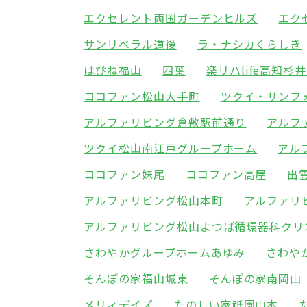
エクセレント両国ガーデンヒルズ
エク
サンリベラル道後
ラ・ナシカくらしき
はぴね福山
四葉
楽リハlife高知杉
ココファン松山大手町
ツクイ・サンフ
アルファリビング倉敷駅前通り
アルフ
ツクイ松山南江戸グループホーム
アル
ココファン妹尾
ココファン高屋
出
アルファリビング松山本町
アルファリ
アルファリビング松山よつば循環器科クリ
さわやかグループホームあゆみ
さわや
そんぽの家福山城東
そんぽの家南岡山
メリィデイズ
たのしい家祇園山本