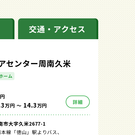
交通・アクセス
アセンター周南久米
ホーム
円
詳細
.3
14.3
万円 ～
万円
市大字久米2677-1
陽本線「徳山」駅よりバス、