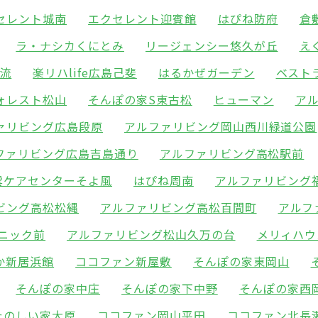
セレント城南
エクセレント迎賓館
はぴね防府
倉
ラ・ナシカくにとみ
リージェンシー悠久が丘
え
井流
楽リハlife広島己斐
はるかぜガーデン
ベスト
ォレスト松山
そんぽの家S東古松
ヒューマン
ア
ァリビング広島段原
アルファリビング岡山西川緑道公園
ファリビング広島吉島通り
アルファリビング高松駅前
雲ケアセンターそよ風
はぴね周南
アルファリビング
ビング高松松縄
アルファリビング高松百間町
アルフ
ニック前
アルファリビング松山久万の台
メリィハウ
か新居浜館
ココファン新屋敷
そんぽの家東岡山
そんぽの家中庄
そんぽの家下中野
そんぽの家西
たのしい家大原
ココファン岡山平田
ココファン北長