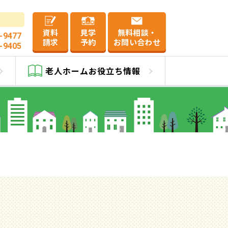
資料
見学
無料相談・
-9477
請求
予約
お問い合わせ
-9405
久米
老人ホーム
お役立ち情報