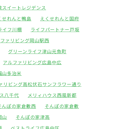
敷スイートレジデンス
くせれんと鴨島
えくせれんと国府
ライフ川棚
ライフパートナー戸坂
ルファリビング岡山駅西
グリーンライフ津山元魚町
アルファリビング広島中広
福山多治米
ァリビング高松伏石サンフラワー通り
ス八千代
メリィハウス西風新都
そんぽの家倉敷西
そんぽの家倉敷
岡山
そんぽの家津高
瀬
ベストライフ広島中区