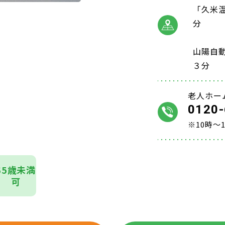
「久米
分
山陽自
３分
老人ホー
0120-
※10時～
65歳未満
可