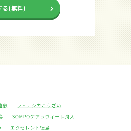
る(無料)
倉敷
ラ・ナシカこうざい
島
SOMPOケアラヴィーレ舟入
つ
エクセレント徳島