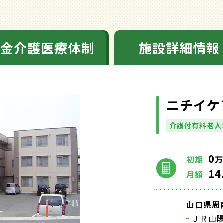
料金介護医療体制
施設詳細情報
ニチイケ
介護付有料老人
0
初期
万
14
月額
山口県周南
ＪＲ山