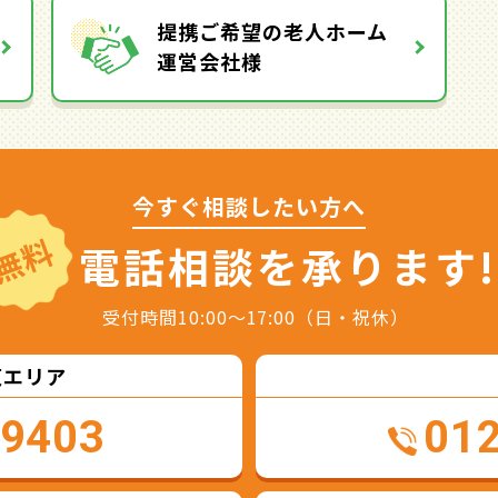
提携ご希望の老人ホーム
運営会社様
今すぐ相談したい方へ
無料
電話相談を
承ります!
受付時間10:00～17:00（日・祝休）
東エリア
-9403
01