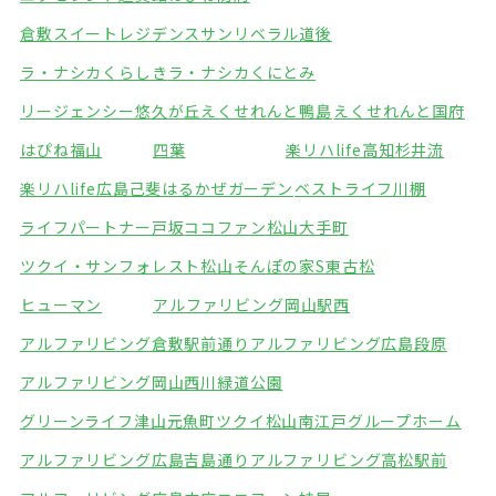
倉敷スイートレジデンス
サンリベラル道後
ラ・ナシカくらしき
ラ・ナシカくにとみ
リージェンシー悠久が丘
えくせれんと鴨島
えくせれんと国府
はぴね福山
四葉
楽リハlife高知杉井流
楽リハlife広島己斐
はるかぜガーデン
ベストライフ川棚
ライフパートナー戸坂
ココファン松山大手町
ツクイ・サンフォレスト松山
そんぽの家S東古松
ヒューマン
アルファリビング岡山駅西
アルファリビング倉敷駅前通り
アルファリビング広島段原
アルファリビング岡山西川緑道公園
グリーンライフ津山元魚町
ツクイ松山南江戸グループホーム
アルファリビング広島吉島通り
アルファリビング高松駅前