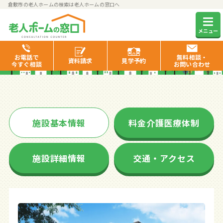
倉敷市の老人ホームの検索は老人ホームの窓口へ
そんぽの家倉敷西
メニュー
お電話で
無料相談・
資料
請求
見学
予約
今すぐ相談
お問い合わせ
施設基本情報
料金介護医療体制
施設詳細情報
交通・アクセス