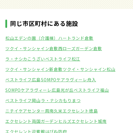
同じ市区町村にある施設
松山エデンの園（介護棟）
ハートランド倉敷
ツクイ・サンシャイン倉敷西
ローズガーデン倉敷
ラ・ナシカこうざい
ベストライフ松江
ツクイ・サンシャイン新倉敷
ツクイ・サンシャイン松山
ベストライフ広島
SOMPOケアラヴィーレ舟入
SOMPOケアラヴィーレ広島光が丘
ベストライフ福山
ベストライフ岡山
ラ・ナシカもりまつ
ニチイケアセンター周南久米
エクセレント徳島
エクセレント両国ガーデンヒルズ
エクセレント城南
エクセレント迎賓館
はぴね防府