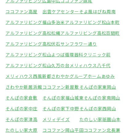
アルファリビング広島中広
ココファン妹尾
ココファン高屋
出雲ケアセンターそよ風
はぴね周南
アルファリビング福山多治米
アルファリビング松山本町
アルファリビング高松松縄
アルファリビング高松百間町
アルファリビング高松伏石サンフラワー通り
アルファリビング松山よつば循環器科クリニック前
アルファリビング松山久万の台
メリィハウス八千代
メリィハウス西風新都
さわやかグループホームあゆみ
さわやか新居浜館
ココファン新屋敷
そんぽの家東岡山
そんぽの家倉敷
そんぽの家福山城東
そんぽの家南岡山
そんぽの家中庄
そんぽの家下中野
そんぽの家西岡山
そんぽの家津高
メリィデイズ
たのしい家祇園山本
たのしい家大原
ココファン岡山平田
ココファン北長瀬