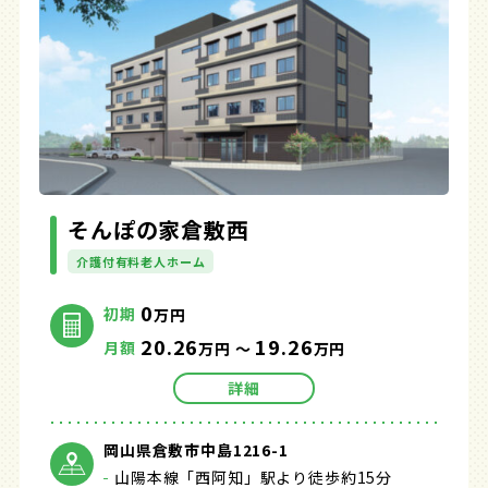
そんぽの家倉敷西
介護付有料老人ホーム
0
初期
万円
20.26
19.26
月額
万円 ～
万円
詳細
岡山県倉敷市中島1216-1
山陽本線「西阿知」駅より徒歩約15分