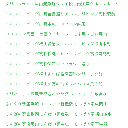
グリーンライフ津山元魚町
ツクイ松山南江戸グループホーム
アルファリビング広島吉島通り
アルファリビング高松駅前
アルファリビング広島中広
ココファン妹尾
ココファン高屋
出雲ケアセンターそよ風
はぴね周南
アルファリビング福山多治米
アルファリビング松山本町
アルファリビング高松松縄
アルファリビング高松百間町
アルファリビング高松伏石サンフラワー通り
アルファリビング松山よつば循環器科クリニック前
アルファリビング松山久万の台
メリィハウス八千代
メリィハウス西風新都
さわやかグループホームあゆみ
さわやか新居浜館
ココファン新屋敷
そんぽの家東岡山
そんぽの家倉敷西
そんぽの家倉敷
そんぽの家福山城東
そんぽの家南岡山
そんぽの家中庄
そんぽの家下中野