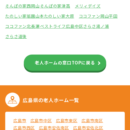
そんぽの家西岡山
そんぽの家津高
メリィデイズ
たのしい家祇園山本
たのしい家大原
ココファン岡山平田
ココファン北長瀬
ベストライフ広島中区
さらさ湯ノ浦
さらさ道後
老人ホームの窓口TOPに戻る
広島県の
老人ホーム一覧
広島市
広島市中区
広島市東区
広島市南区
広島市西区
広島市安佐南区
広島市安佐北区