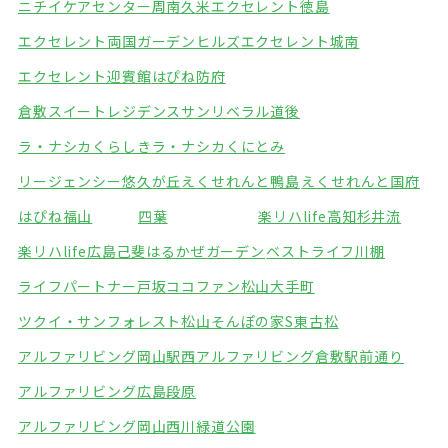
ニチイケアセンター周南久米
エクセレント徳島
エクセレント両国ガーデンヒルズ
エクセレント城南
エクセレント迎賓館
はぴね防府
倉敷スイートレジデンス
サンリベラル道後
ラ・ナシカくらしき
ラ・ナシカくにとみ
リージェンシー悠久が丘
えくせれんと鴨島
えくせれんと国府
はぴね福山
四葉
楽リハlife高知杉井流
楽リハlife広島己斐
はるかぜガーデン
ベストライフ川棚
ライフパートナー戸坂
ココファン松山大手町
ツクイ・サンフォレスト松山
そんぽの家S東古松
アルファリビング岡山駅西
アルファリビング倉敷駅前通り
アルファリビング広島段原
アルファリビング岡山西川緑道公園