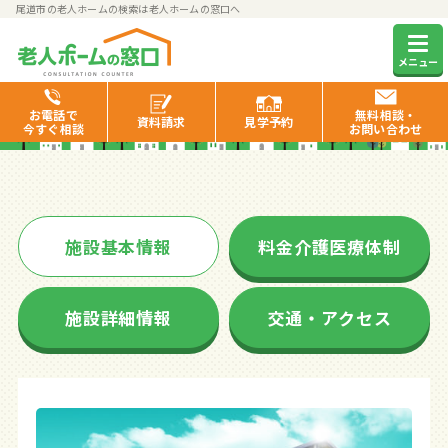
尾道市の老人ホームの検索は老人ホームの窓口へ
ヒューマン
メニュー
お電話で
無料相談・
資料
請求
見学
予約
今すぐ相談
お問い合わせ
施設基本情報
料金介護医療体制
施設詳細情報
交通・アクセス