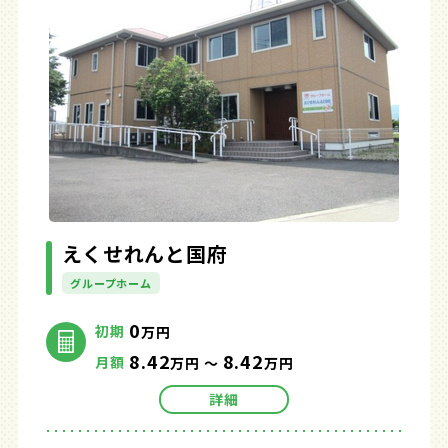
えくせれんと国府
グループホーム
0
初期
万円
8.42
8.42
月額
万円 ～
万円
詳細