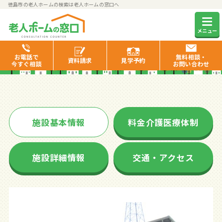
徳島市の老人ホームの検索は老人ホームの窓口へ
えくせれんと国府
メニュー
お電話で
無料相談・
資料
請求
見学
予約
今すぐ相談
お問い合わせ
施設基本情報
料金介護医療体制
施設詳細情報
交通・アクセス