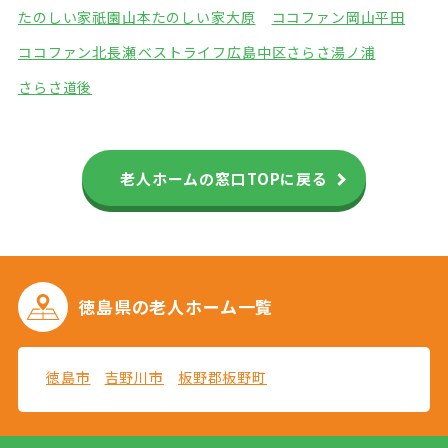
たのしい家祇園山本
たのしい家大原
ココファン岡山平田
ココファン北長瀬
ベストライフ広島中区
さらさ湯ノ浦
さらさ道後
老人ホームの窓口TOPに戻る
徳島県の
老人ホーム一覧
徳島市
吉野川市
板野郡板野町