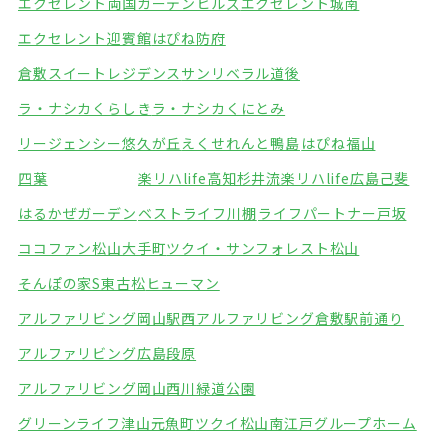
エクセレント両国ガーデンヒルズ
エクセレント城南
エクセレント迎賓館
はぴね防府
倉敷スイートレジデンス
サンリベラル道後
ラ・ナシカくらしき
ラ・ナシカくにとみ
リージェンシー悠久が丘
えくせれんと鴨島
はぴね福山
四葉
楽リハlife高知杉井流
楽リハlife広島己斐
はるかぜガーデン
ベストライフ川棚
ライフパートナー戸坂
ココファン松山大手町
ツクイ・サンフォレスト松山
そんぽの家S東古松
ヒューマン
アルファリビング岡山駅西
アルファリビング倉敷駅前通り
アルファリビング広島段原
アルファリビング岡山西川緑道公園
グリーンライフ津山元魚町
ツクイ松山南江戸グループホーム