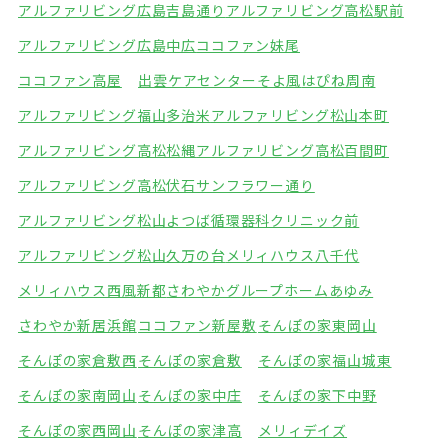
アルファリビング広島吉島通り
アルファリビング高松駅前
アルファリビング広島中広
ココファン妹尾
ココファン高屋
出雲ケアセンターそよ風
はぴね周南
アルファリビング福山多治米
アルファリビング松山本町
アルファリビング高松松縄
アルファリビング高松百間町
アルファリビング高松伏石サンフラワー通り
アルファリビング松山よつば循環器科クリニック前
アルファリビング松山久万の台
メリィハウス八千代
メリィハウス西風新都
さわやかグループホームあゆみ
さわやか新居浜館
ココファン新屋敷
そんぽの家東岡山
そんぽの家倉敷西
そんぽの家倉敷
そんぽの家福山城東
そんぽの家南岡山
そんぽの家中庄
そんぽの家下中野
そんぽの家西岡山
そんぽの家津高
メリィデイズ