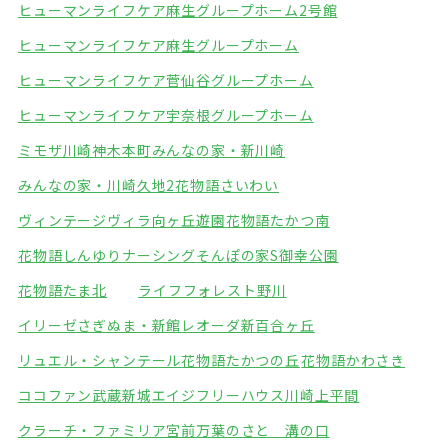
ヒューマンライフケア麻生グループホーム2号館
ヒューマンライフケア麻生グループホーム
ヒューマンライフケア菅仙谷グループホーム
ヒューマンライフケア宇奈根グループホーム
ミモザ川崎神木本町
みんなの家・新川崎
みんなの家・川崎久地2
花物語さいわい
ヴィンテージヴィラ向ヶ丘遊園
花物語たかつ南
花物語しんゆりナーシング
そんぽの家S御幸公園
花物語たま北
ライフフォレスト野川
イリーゼさぎぬま・新館
レオーダ新百合ヶ丘
リュエル・シャンテール
花物語たかつの丘
花物語かわさき
ココファン武蔵新城
エイジフリーハウス川崎上平間
クラーチ・ファミリア宮前
万葉のさと 溝の口