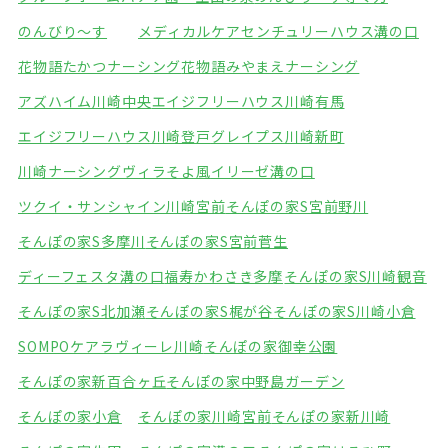
のんびり～す
メディカルケアセンチュリーハウス溝の口
花物語たかつナーシング
花物語みやまえナーシング
アズハイム川崎中央
エイジフリーハウス川崎有馬
エイジフリーハウス川崎登戸
グレイプス川崎新町
川崎ナーシングヴィラそよ風
イリーゼ溝の口
ツクイ・サンシャイン川崎宮前
そんぽの家S宮前野川
そんぽの家S多摩川
そんぽの家S宮前菅生
ディーフェスタ溝の口
福寿かわさき多摩
そんぽの家S川崎観音
そんぽの家S北加瀬
そんぽの家S梶が谷
そんぽの家S川崎小倉
SOMPOケアラヴィーレ川崎
そんぽの家御幸公園
そんぽの家新百合ヶ丘
そんぽの家中野島ガーデン
そんぽの家小倉
そんぽの家川崎宮前
そんぽの家新川崎