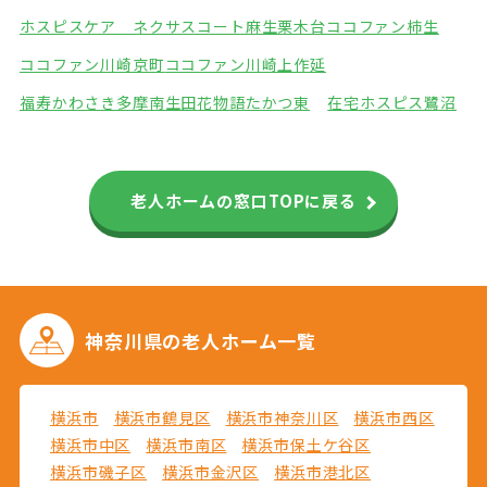
ホスピスケア ネクサスコート麻生栗木台
ココファン柿生
ココファン川崎京町
ココファン川崎上作延
福寿かわさき多摩南生田
花物語たかつ東
在宅ホスピス鷺沼
老人ホームの窓口TOPに戻る
神奈川県の
老人ホーム一覧
横浜市
横浜市鶴見区
横浜市神奈川区
横浜市西区
横浜市中区
横浜市南区
横浜市保土ケ谷区
横浜市磯子区
横浜市金沢区
横浜市港北区