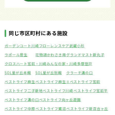
同じ市区町村にある施設
ガーデンコート川崎
フローレンスケア武蔵小杉
ラポール菅生
花物語かわさき南
グランドマスト新丸子
クロスハート宮前・川崎
みんなの家・川崎多摩登戸
SOL星が丘本館
SOL星が丘別館
クラーチ溝の口
ベストライフ麻生
ベストライフ麻生Ⅱ
ベストライフ宮前
ベストライフ二子新地
ベストライフ川崎
ベストライフ宮前平
ベストライフ溝の口
ベストライフ向ヶ丘遊園
ベストライフ中原
ベストライフ鷺沼
ベストライフ新百合ヶ丘