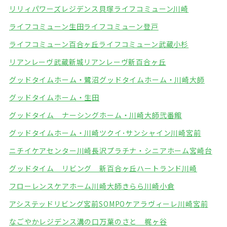
リリィパワーズレジデンス貝塚
ライフコミューン川崎
ライフコミューン生田
ライフコミューン登戸
ライフコミューン百合ヶ丘
ライフコミューン武蔵小杉
リアンレーヴ武蔵新城
リアンレーヴ新百合ヶ丘
グッドタイムホーム・鷺沼
グッドタイムホーム・川崎大師
グッドタイムホーム・生田
グッドタイム ナーシングホーム・川崎大師弐番館
グッドタイムホーム・川崎
ツクイ･サンシャイン川崎宮前
ニチイケアセンター川崎長沢
プラチナ・シニアホーム宮崎台
グッドタイム リビング 新百合ヶ丘
ハートランド川崎
フローレンスケアホーム川崎大師
きらら川崎小倉
アシステッドリビング宮前
SOMPOケアラヴィーレ川崎宮前
なごやかレジデンス溝の口
万葉のさと 梶ヶ谷