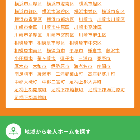
横浜市戸塚区
横浜市港南区
横浜市旭区
横浜市緑区
横浜市瀬谷区
横浜市栄区
横浜市泉区
横浜市青葉区
横浜市都筑区
川崎市
川崎市川崎区
川崎市幸区
川崎市中原区
川崎市高津区
川崎市多摩区
川崎市宮前区
川崎市麻生区
相模原市
相模原市緑区
相模原市中央区
相模原市南区
横須賀市
平塚市
鎌倉市
藤沢市
小田原市
茅ヶ崎市
逗子市
三浦市
秦野市
厚木市
大和市
伊勢原市
海老名市
座間市
南足柄市
綾瀬市
三浦郡葉山町
高座郡寒川町
中郡大磯町
中郡二宮町
足柄上郡大井町
足柄上郡開成町
足柄下郡箱根町
足柄下郡湯河原町
足柄下郡真鶴町
地域から
老人ホームを探す