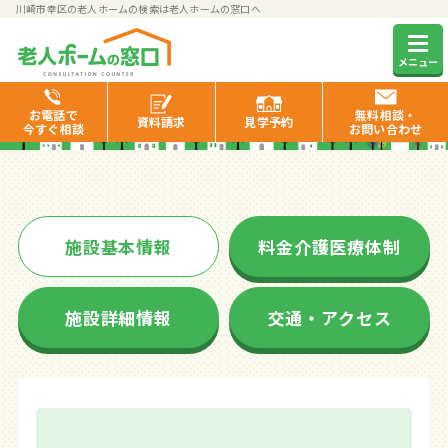
川崎市幸区の老人ホームの検索は老人ホームの窓口へ
花珠の家さいわい
メニュー
お電話で
無料相談・
資料
請求
見学
予約
今すぐ相談
お問い合わせ
施設基本情報
料金介護医療体制
施設詳細情報
交通・アクセス