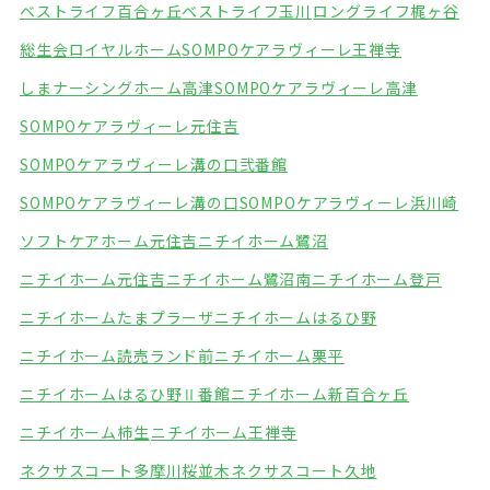
ベストライフ百合ヶ丘
ベストライフ玉川
ロングライフ梶ヶ谷
総生会ロイヤルホーム
SOMPOケアラヴィーレ王禅寺
しまナーシングホーム高津
SOMPOケアラヴィーレ高津
SOMPOケアラヴィーレ元住吉
SOMPOケアラヴィーレ溝の口弐番館
SOMPOケアラヴィーレ溝の口
SOMPOケアラヴィーレ浜川崎
ソフトケアホーム元住吉
ニチイホーム鷺沼
ニチイホーム元住吉
ニチイホーム鷺沼南
ニチイホーム登戸
ニチイホームたまプラーザ
ニチイホームはるひ野
ニチイホーム読売ランド前
ニチイホーム栗平
ニチイホームはるひ野Ⅱ番館
ニチイホーム新百合ヶ丘
ニチイホーム柿生
ニチイホーム王禅寺
ネクサスコート多摩川桜並木
ネクサスコート久地