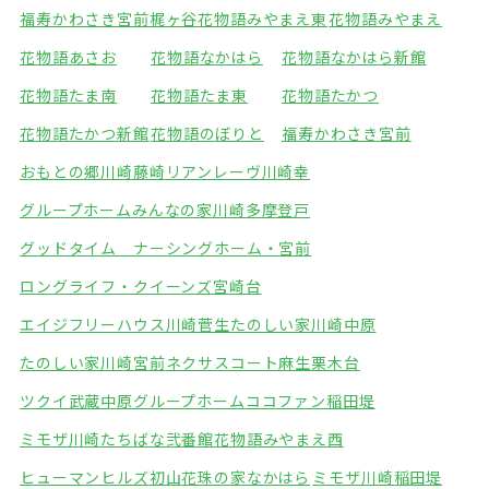
福寿かわさき宮前梶ヶ谷
花物語みやまえ東
花物語みやまえ
花物語あさお
花物語なかはら
花物語なかはら新館
花物語たま南
花物語たま東
花物語たかつ
花物語たかつ新館
花物語のぼりと
福寿かわさき宮前
おもとの郷川崎藤崎
リアンレーヴ川崎幸
グループホームみんなの家川崎多摩登戸
グッドタイム ナーシングホーム・宮前
ロングライフ・クイーンズ宮崎台
エイジフリーハウス川崎菅生
たのしい家川崎中原
たのしい家川崎宮前
ネクサスコート麻生栗木台
ツクイ武蔵中原グループホーム
ココファン稲田堤
ミモザ川崎たちばな弐番館
花物語みやまえ西
ヒューマンヒルズ初山
花珠の家なかはら
ミモザ川崎稲田堤