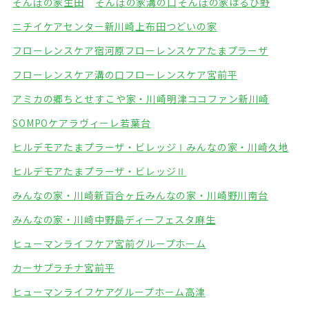
そんぽの家生田
そんぽの家溝の口
そんぽの家はるひ野
ニチイケアセンター新川崎
上布田つどいの家
フローレンスケア宿河原
フローレンスケアたまプラーザ
フローレンスケア溝の口
フローレンスケア宮前平
アミカの郷ちとせ
すこや家・川崎明津
ココファン新川崎
SOMPOケアラヴィーレ若葉台
ヒルデモアたまプラーザ・ビレッジⅠ
みんなの家・川崎久地
ヒルデモアたまプラーザ・ビレッジⅡ
みんなの家・川崎新百合ヶ丘
みんなの家・川崎野川南台
みんなの家・川崎中野島
ディーフェスタ麻生
ヒューマンライフケア宮前グループホーム
カーサプラチナ宮前平
ヒューマンライフケアグループホーム高津