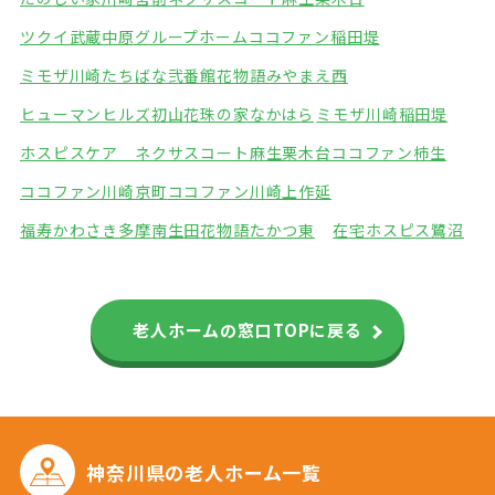
ツクイ武蔵中原グループホーム
ココファン稲田堤
ミモザ川崎たちばな弐番館
花物語みやまえ西
ヒューマンヒルズ初山
花珠の家なかはら
ミモザ川崎稲田堤
ホスピスケア ネクサスコート麻生栗木台
ココファン柿生
ココファン川崎京町
ココファン川崎上作延
福寿かわさき多摩南生田
花物語たかつ東
在宅ホスピス鷺沼
老人ホームの窓口TOPに戻る
神奈川県の
老人ホーム一覧