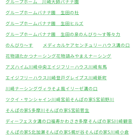
グループホーム 川崎大師バナナ園
グループホームバナナ園 生田の杜
グループホームバナナ園 生田ヒルズ
グループホームバナナ園 生田の泉
のんびり～す等々力
のんびり～す
メディカルケアセンチュリーハウス溝の口
花物語たかつナーシング
花物語みやまえナーシング
アズハイム川崎中央
エイジフリーハウス川崎有馬
エイジフリーハウス川崎登戸
グレイプス川崎新町
川崎ナーシングヴィラそよ風
イリーゼ溝の口
ツクイ・サンシャイン川崎宮前
そんぽの家S宮前野川
そんぽの家S多摩川
そんぽの家S宮前菅生
ディーフェスタ溝の口
福寿かわさき多摩
そんぽの家S川崎観音
そんぽの家S北加瀬
そんぽの家S梶が谷
そんぽの家S川崎小倉