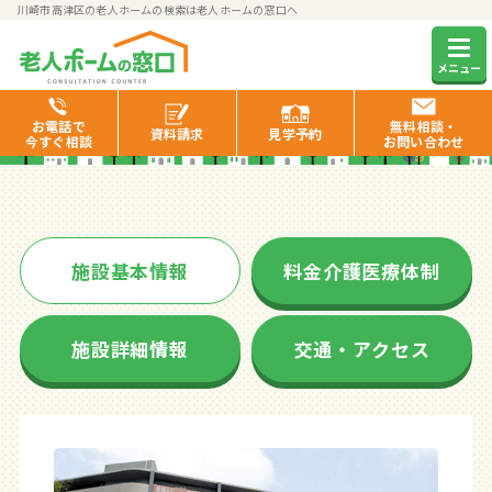
川崎市高津区の老人ホームの検索は老人ホームの窓口へ
ネクサスコート久地
メニュー
お電話で
無料相談・
資料
請求
見学
予約
今すぐ相談
お問い合わせ
施設基本情報
料金介護医療体制
施設詳細情報
交通・アクセス