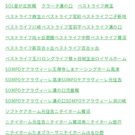
SOL星が丘別館
クラーチ溝の口
ベストライフ麻生
ベストライフ麻生Ⅱ
ベストライフ宮前
ベストライフ二子新地
ベストライフ川崎
ベストライフ宮前平
ベストライフ溝の口
ベストライフ向ヶ丘遊園
ベストライフ中原
ベストライフ鷺沼
ベストライフ新百合ヶ丘
ベストライフ百合ヶ丘
ベストライフ玉川
ロングライフ梶ヶ谷
総生会ロイヤルホーム
SOMPOケアラヴィーレ王禅寺
しまナーシングホーム高津
SOMPOケアラヴィーレ高津
SOMPOケアラヴィーレ元住吉
SOMPOケアラヴィーレ溝の口弐番館
SOMPOケアラヴィーレ溝の口
SOMPOケアラヴィーレ浜川崎
ソフトケアホーム元住吉
ニチイホーム鷺沼
ニチイホーム元住吉
ニチイホーム鷺沼南
ニチイホーム登戸
ニチイホームたまプラーザ
ニチイホームはるひ野