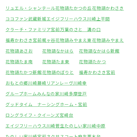
リュエル・シャンテール
花物語たかつの丘
花物語かわさき
ココファン武蔵新城
エイジフリーハウス川崎上平間
クラーチ・ファミリア宮前
万葉のさと 溝の口
福寿かわさき宮前梶ヶ谷
花物語みやまえ東
花物語みやまえ
花物語あさお
花物語なかはら
花物語なかはら新館
花物語たま南
花物語たま東
花物語たかつ
花物語たかつ新館
花物語のぼりと
福寿かわさき宮前
おもとの郷川崎藤崎
リアンレーヴ川崎幸
グループホームみんなの家川崎多摩登戸
グッドタイム ナーシングホーム・宮前
ロングライフ・クイーンズ宮崎台
エイジフリーハウス川崎菅生
たのしい家川崎中原
たのしい家川崎宮前
ネクサスコート麻生栗木台