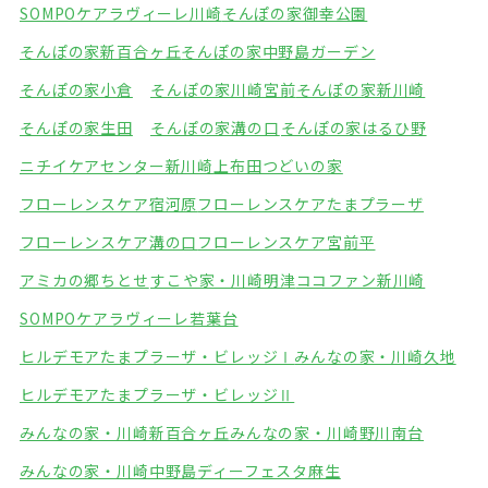
SOMPOケアラヴィーレ川崎
そんぽの家御幸公園
そんぽの家新百合ヶ丘
そんぽの家中野島ガーデン
そんぽの家小倉
そんぽの家川崎宮前
そんぽの家新川崎
そんぽの家生田
そんぽの家溝の口
そんぽの家はるひ野
ニチイケアセンター新川崎
上布田つどいの家
フローレンスケア宿河原
フローレンスケアたまプラーザ
フローレンスケア溝の口
フローレンスケア宮前平
アミカの郷ちとせ
すこや家・川崎明津
ココファン新川崎
SOMPOケアラヴィーレ若葉台
ヒルデモアたまプラーザ・ビレッジⅠ
みんなの家・川崎久地
ヒルデモアたまプラーザ・ビレッジⅡ
みんなの家・川崎新百合ヶ丘
みんなの家・川崎野川南台
みんなの家・川崎中野島
ディーフェスタ麻生