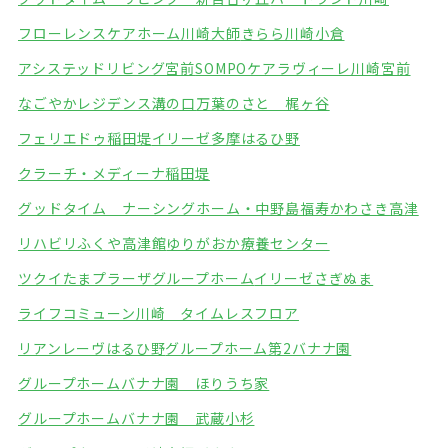
フローレンスケアホーム川崎大師
きらら川崎小倉
アシステッドリビング宮前
SOMPOケアラヴィーレ川崎宮前
なごやかレジデンス溝の口
万葉のさと 梶ヶ谷
フェリエドゥ稲田堤
イリーゼ多摩はるひ野
クラーチ・メディーナ稲田堤
グッドタイム ナーシングホーム・中野島
福寿かわさき高津
リハビリふくや高津館
ゆりがおか療養センター
ツクイたまプラーザグループホーム
イリーゼさぎぬま
ライフコミューン川崎 タイムレスフロア
リアンレーヴはるひ野
グループホーム第2バナナ園
グループホームバナナ園 ほりうち家
グループホームバナナ園 武蔵小杉