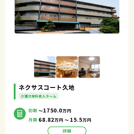
ネクサスコート久地
介護付有料老人ホーム
1750.0
初期
～
万円
68.82
15.5
月額
万円 ～
万円
詳細