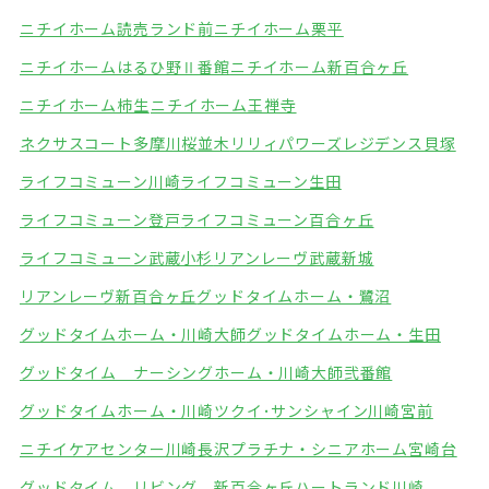
ニチイホーム読売ランド前
ニチイホーム栗平
ニチイホームはるひ野Ⅱ番館
ニチイホーム新百合ヶ丘
ニチイホーム柿生
ニチイホーム王禅寺
ネクサスコート多摩川桜並木
リリィパワーズレジデンス貝塚
ライフコミューン川崎
ライフコミューン生田
ライフコミューン登戸
ライフコミューン百合ヶ丘
ライフコミューン武蔵小杉
リアンレーヴ武蔵新城
リアンレーヴ新百合ヶ丘
グッドタイムホーム・鷺沼
グッドタイムホーム・川崎大師
グッドタイムホーム・生田
グッドタイム ナーシングホーム・川崎大師弐番館
グッドタイムホーム・川崎
ツクイ･サンシャイン川崎宮前
ニチイケアセンター川崎長沢
プラチナ・シニアホーム宮崎台
グッドタイム リビング 新百合ヶ丘
ハートランド川崎