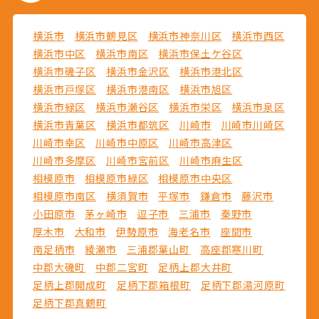
横浜市
横浜市鶴見区
横浜市神奈川区
横浜市西区
横浜市中区
横浜市南区
横浜市保土ケ谷区
横浜市磯子区
横浜市金沢区
横浜市港北区
横浜市戸塚区
横浜市港南区
横浜市旭区
横浜市緑区
横浜市瀬谷区
横浜市栄区
横浜市泉区
横浜市青葉区
横浜市都筑区
川崎市
川崎市川崎区
川崎市幸区
川崎市中原区
川崎市高津区
川崎市多摩区
川崎市宮前区
川崎市麻生区
相模原市
相模原市緑区
相模原市中央区
相模原市南区
横須賀市
平塚市
鎌倉市
藤沢市
小田原市
茅ヶ崎市
逗子市
三浦市
秦野市
厚木市
大和市
伊勢原市
海老名市
座間市
南足柄市
綾瀬市
三浦郡葉山町
高座郡寒川町
中郡大磯町
中郡二宮町
足柄上郡大井町
足柄上郡開成町
足柄下郡箱根町
足柄下郡湯河原町
足柄下郡真鶴町