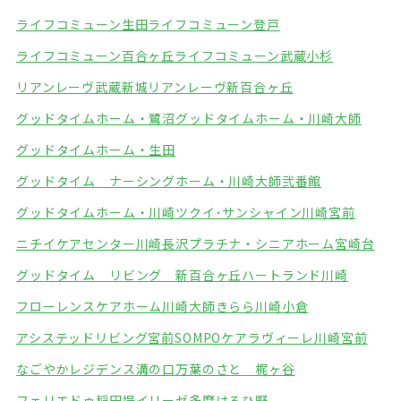
ライフコミューン生田
ライフコミューン登戸
ライフコミューン百合ヶ丘
ライフコミューン武蔵小杉
リアンレーヴ武蔵新城
リアンレーヴ新百合ヶ丘
グッドタイムホーム・鷺沼
グッドタイムホーム・川崎大師
グッドタイムホーム・生田
グッドタイム ナーシングホーム・川崎大師弐番館
グッドタイムホーム・川崎
ツクイ･サンシャイン川崎宮前
ニチイケアセンター川崎長沢
プラチナ・シニアホーム宮崎台
グッドタイム リビング 新百合ヶ丘
ハートランド川崎
フローレンスケアホーム川崎大師
きらら川崎小倉
アシステッドリビング宮前
SOMPOケアラヴィーレ川崎宮前
なごやかレジデンス溝の口
万葉のさと 梶ヶ谷
フェリエドゥ稲田堤
イリーゼ多摩はるひ野