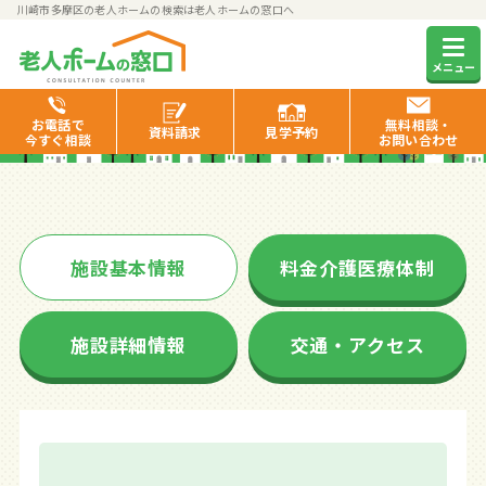
川崎市多摩区の老人ホームの検索は老人ホームの窓口へ
みんなの家・川崎多摩登戸
メニュー
お電話で
無料相談・
資料
請求
見学
予約
今すぐ相談
お問い合わせ
施設基本情報
料金介護医療体制
施設詳細情報
交通・アクセス