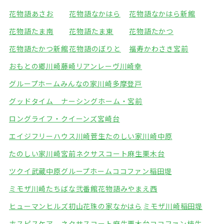
花物語あさお
花物語なかはら
花物語なかはら新館
花物語たま南
花物語たま東
花物語たかつ
花物語たかつ新館
花物語のぼりと
福寿かわさき宮前
おもとの郷川崎藤崎
リアンレーヴ川崎幸
グループホームみんなの家川崎多摩登戸
グッドタイム ナーシングホーム・宮前
ロングライフ・クイーンズ宮崎台
エイジフリーハウス川崎菅生
たのしい家川崎中原
たのしい家川崎宮前
ネクサスコート麻生栗木台
ツクイ武蔵中原グループホーム
ココファン稲田堤
ミモザ川崎たちばな弐番館
花物語みやまえ西
ヒューマンヒルズ初山
花珠の家なかはら
ミモザ川崎稲田堤
ホスピスケア ネクサスコート麻生栗木台
ココファン柿生