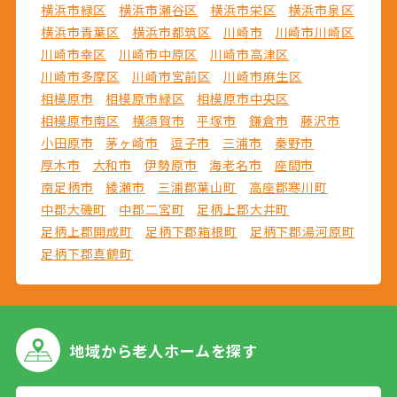
横浜市緑区
横浜市瀬谷区
横浜市栄区
横浜市泉区
横浜市青葉区
横浜市都筑区
川崎市
川崎市川崎区
川崎市幸区
川崎市中原区
川崎市高津区
川崎市多摩区
川崎市宮前区
川崎市麻生区
相模原市
相模原市緑区
相模原市中央区
相模原市南区
横須賀市
平塚市
鎌倉市
藤沢市
小田原市
茅ヶ崎市
逗子市
三浦市
秦野市
厚木市
大和市
伊勢原市
海老名市
座間市
南足柄市
綾瀬市
三浦郡葉山町
高座郡寒川町
中郡大磯町
中郡二宮町
足柄上郡大井町
足柄上郡開成町
足柄下郡箱根町
足柄下郡湯河原町
足柄下郡真鶴町
地域から
老人ホームを探す