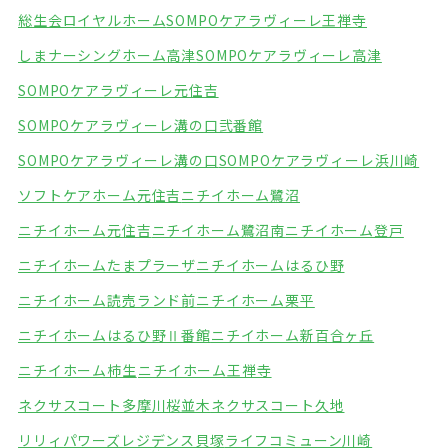
総生会ロイヤルホーム
SOMPOケアラヴィーレ王禅寺
しまナーシングホーム高津
SOMPOケアラヴィーレ高津
SOMPOケアラヴィーレ元住吉
SOMPOケアラヴィーレ溝の口弐番館
SOMPOケアラヴィーレ溝の口
SOMPOケアラヴィーレ浜川崎
ソフトケアホーム元住吉
ニチイホーム鷺沼
ニチイホーム元住吉
ニチイホーム鷺沼南
ニチイホーム登戸
ニチイホームたまプラーザ
ニチイホームはるひ野
ニチイホーム読売ランド前
ニチイホーム栗平
ニチイホームはるひ野Ⅱ番館
ニチイホーム新百合ヶ丘
ニチイホーム柿生
ニチイホーム王禅寺
ネクサスコート多摩川桜並木
ネクサスコート久地
リリィパワーズレジデンス貝塚
ライフコミューン川崎