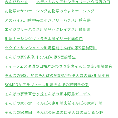
のんびり～す
メディカルケアセンチュリーハウス溝の口
花物語たかつナーシング
花物語みやまえナーシング
アズハイム川崎中央
エイジフリーハウス川崎有馬
エイジフリーハウス川崎登戸
グレイプス川崎新町
川崎ナーシングヴィラそよ風
イリーゼ溝の口
ツクイ・サンシャイン川崎宮前
そんぽの家S宮前野川
そんぽの家S多摩川
そんぽの家S宮前菅生
ディーフェスタ溝の口
福寿かわさき多摩
そんぽの家S川崎観音
そんぽの家S北加瀬
そんぽの家S梶が谷
そんぽの家S川崎小倉
SOMPOケアラヴィーレ川崎
そんぽの家御幸公園
そんぽの家新百合ヶ丘
そんぽの家中野島ガーデン
そんぽの家小倉
そんぽの家川崎宮前
そんぽの家新川崎
そんぽの家生田
そんぽの家溝の口
そんぽの家はるひ野