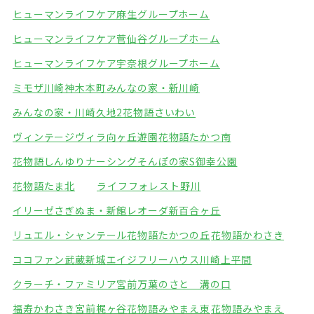
ヒューマンライフケア麻生グループホーム
ヒューマンライフケア菅仙谷グループホーム
ヒューマンライフケア宇奈根グループホーム
ミモザ川崎神木本町
みんなの家・新川崎
みんなの家・川崎久地2
花物語さいわい
ヴィンテージヴィラ向ヶ丘遊園
花物語たかつ南
花物語しんゆりナーシング
そんぽの家S御幸公園
花物語たま北
ライフフォレスト野川
イリーゼさぎぬま・新館
レオーダ新百合ヶ丘
リュエル・シャンテール
花物語たかつの丘
花物語かわさき
ココファン武蔵新城
エイジフリーハウス川崎上平間
クラーチ・ファミリア宮前
万葉のさと 溝の口
福寿かわさき宮前梶ヶ谷
花物語みやまえ東
花物語みやまえ