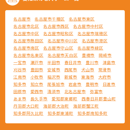
名古屋市
名古屋市千種区
名古屋市東区
名古屋市北区
名古屋市西区
名古屋市中村区
名古屋市中区
名古屋市昭和区
名古屋市瑞穂区
名古屋市熱田区
名古屋市中川区
名古屋市港区
名古屋市南区
名古屋市守山区
名古屋市緑区
名古屋市名東区
名古屋市天白区
豊橋市
岡崎市
一宮市
瀬戸市
半田市
春日井市
豊川市
津島市
刈谷市
豊田市
安城市
西尾市
犬山市
常滑市
江南市
小牧市
稲沢市
新城市
東海市
大府市
知多市
知立市
尾張旭市
岩倉市
豊明市
日進市
田原市
愛西市
清須市
北名古屋市
弥富市
あま市
長久手市
愛知郡東郷町
西春日井郡豊山町
丹羽郡大口町
海部郡大治町
海部郡蟹江町
知多郡阿久比町
知多郡東浦町
知多郡南知多町