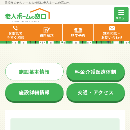
豊橋市の老人ホームの検索は老人ホームの窓口へ
穂乃国ふじさわ翔裕館
メニュー
お電話で
無料相談・
資料
請求
見学
予約
今すぐ相談
お問い合わせ
施設基本情報
料金介護医療体制
施設詳細情報
交通・アクセス