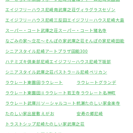
エイジフリーハウス尼崎南武庫之荘
ヴィラグラスセゾン
エイジフリーハウス尼崎三反田
エイジフリーハウス尼崎大島
スーパー・コート武庫之荘
スーパー・コート猪名寺
なごみの家～立花～
そんぽの家武庫之荘
そんぽの家尼崎田能
シニアスタイル尼崎
アートプラザ田能300
ハナミズキ倶楽部尼崎
エイジフリーハウス尼崎下坂部
シニアスタイル武庫之荘
パストラール尼崎
ペリカン
ラウレート東園田
ラウレート
ラウレートグランデ
ラウレート東園田Ⅱ
ラウレート若王寺
ラウレート名神町
ラウレート武庫川
ソーシャルコート杭瀬
たのしい家金楽寺
たのしい家出屋敷
えがお
安寿の郷尼崎
トラストシップ尼崎
たのしい家武庫之荘