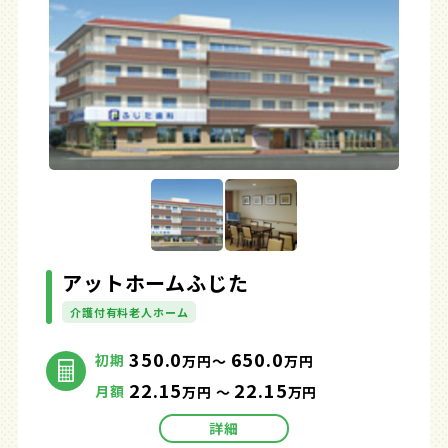
アットホームふじた
介護付有料老人ホーム
350.0
650.0
初期
万円～
万円
22.15
22.15
月額
万円 ～
万円
詳細