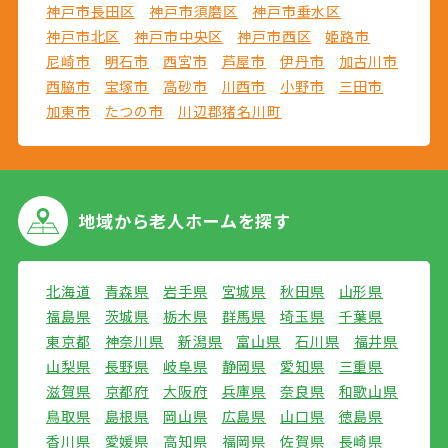
神戸市長田区
神戸市須磨区
神戸市垂水区
神戸市北区
神戸市中央区
神戸市西区
姫路市
尼崎市
明石市
西宮市
芦屋市
伊丹市
加古川市
西脇市
宝塚市
高砂市
川西市
小野市
三田市
加東市
たつの市
川辺郡猪名川町
地域から
老人ホームを探す
北海道
青森県
岩手県
宮城県
秋田県
山形県
福島県
茨城県
栃木県
群馬県
埼玉県
千葉県
東京都
神奈川県
新潟県
富山県
石川県
福井県
山梨県
長野県
岐阜県
静岡県
愛知県
三重県
滋賀県
京都府
大阪府
兵庫県
奈良県
和歌山県
鳥取県
島根県
岡山県
広島県
山口県
徳島県
香川県
愛媛県
高知県
福岡県
佐賀県
長崎県