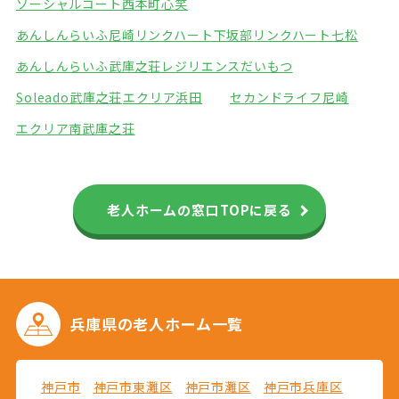
ソーシャルコート西本町
心笑
あんしんらいふ尼崎
リンクハート下坂部
リンクハート七松
あんしんらいふ武庫之荘
レジリエンスだいもつ
Soleado武庫之荘
エクリア浜田
セカンドライフ尼崎
エクリア南武庫之荘
老人ホームの窓口TOPに戻る
兵庫県の
老人ホーム一覧
神戸市
神戸市東灘区
神戸市灘区
神戸市兵庫区