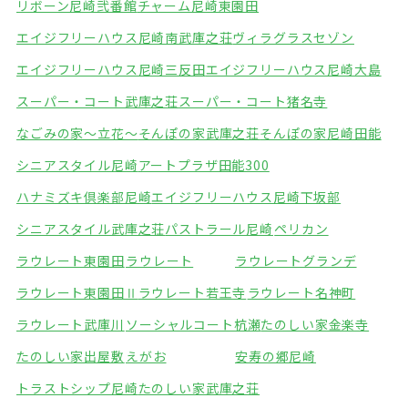
リボーン尼崎弐番館
チャーム尼崎東園田
エイジフリーハウス尼崎南武庫之荘
ヴィラグラスセゾン
エイジフリーハウス尼崎三反田
エイジフリーハウス尼崎大島
スーパー・コート武庫之荘
スーパー・コート猪名寺
なごみの家～立花～
そんぽの家武庫之荘
そんぽの家尼崎田能
シニアスタイル尼崎
アートプラザ田能300
ハナミズキ倶楽部尼崎
エイジフリーハウス尼崎下坂部
シニアスタイル武庫之荘
パストラール尼崎
ペリカン
ラウレート東園田
ラウレート
ラウレートグランデ
ラウレート東園田Ⅱ
ラウレート若王寺
ラウレート名神町
ラウレート武庫川
ソーシャルコート杭瀬
たのしい家金楽寺
たのしい家出屋敷
えがお
安寿の郷尼崎
トラストシップ尼崎
たのしい家武庫之荘