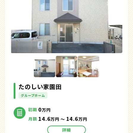
たのしい家園田
グループホーム
0
初期
万円
14.6
14.6
月額
万円 ～
万円
詳細