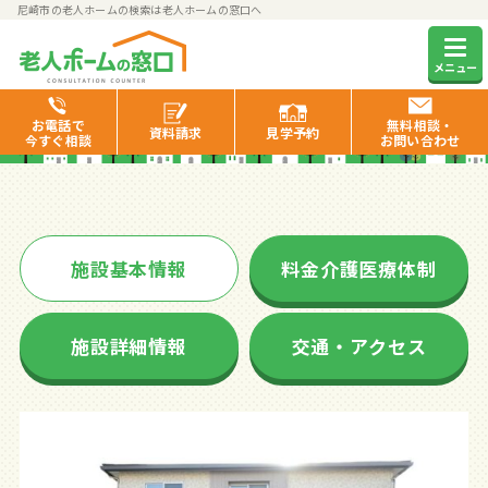
尼崎市の老人ホームの検索は老人ホームの窓口へ
たのしい家園田
メニュー
お電話で
無料相談・
資料
請求
見学
予約
今すぐ相談
お問い合わせ
施設基本情報
料金介護医療体制
施設詳細情報
交通・アクセス