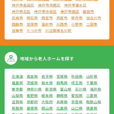
神戸市長田区
神戸市須磨区
神戸市垂水区
神戸市北区
神戸市中央区
神戸市西区
姫路市
尼崎市
明石市
西宮市
芦屋市
伊丹市
加古川市
西脇市
宝塚市
高砂市
川西市
小野市
三田市
加東市
たつの市
川辺郡猪名川町
地域から
老人ホームを探す
北海道
青森県
岩手県
宮城県
秋田県
山形県
福島県
茨城県
栃木県
群馬県
埼玉県
千葉県
東京都
神奈川県
新潟県
富山県
石川県
福井県
山梨県
長野県
岐阜県
静岡県
愛知県
三重県
滋賀県
京都府
大阪府
兵庫県
奈良県
和歌山県
鳥取県
島根県
岡山県
広島県
山口県
徳島県