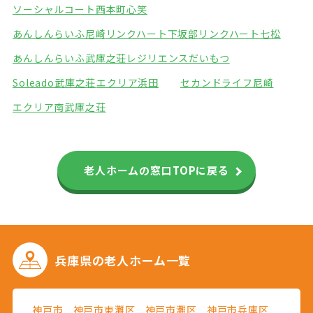
ソーシャルコート西本町
心笑
あんしんらいふ尼崎
リンクハート下坂部
リンクハート七松
あんしんらいふ武庫之荘
レジリエンスだいもつ
Soleado武庫之荘
エクリア浜田
セカンドライフ尼崎
エクリア南武庫之荘
老人ホームの窓口TOPに戻る
兵庫県の
老人ホーム一覧
神戸市
神戸市東灘区
神戸市灘区
神戸市兵庫区