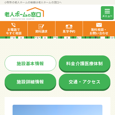
小牧市の老人ホームの検索は老人ホームの窓口へ
ゆーとぴあ高根
メニュー
お電話で
無料相談・
資料
請求
見学
予約
今すぐ相談
お問い合わせ
施設基本情報
料金介護医療体制
施設詳細情報
交通・アクセス