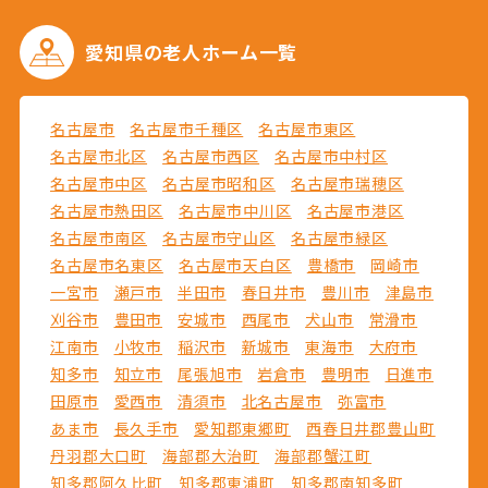
愛知県の
老人ホーム一覧
名古屋市
名古屋市千種区
名古屋市東区
名古屋市北区
名古屋市西区
名古屋市中村区
名古屋市中区
名古屋市昭和区
名古屋市瑞穂区
名古屋市熱田区
名古屋市中川区
名古屋市港区
名古屋市南区
名古屋市守山区
名古屋市緑区
名古屋市名東区
名古屋市天白区
豊橋市
岡崎市
一宮市
瀬戸市
半田市
春日井市
豊川市
津島市
刈谷市
豊田市
安城市
西尾市
犬山市
常滑市
江南市
小牧市
稲沢市
新城市
東海市
大府市
知多市
知立市
尾張旭市
岩倉市
豊明市
日進市
田原市
愛西市
清須市
北名古屋市
弥富市
あま市
長久手市
愛知郡東郷町
西春日井郡豊山町
丹羽郡大口町
海部郡大治町
海部郡蟹江町
知多郡阿久比町
知多郡東浦町
知多郡南知多町