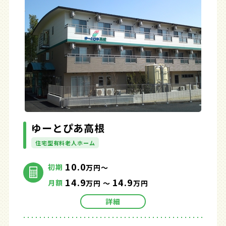
ゆーとぴあ高根
住宅型有料老人ホーム
10.0
初期
万円～
14.9
14.9
月額
万円 ～
万円
詳細