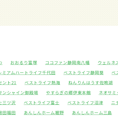
わ
おおるり富塚
ココファン静岡南八幡
ウェルネ
レミアムハートライフ千代田
ベストライフ静岡葵
ベ
ント21
ベストライフ熱海
ねんりんはうす佐鳴湖
サンシャイン御殿場
やすらぎの郷伊東本館
ネオサミ
士三ツ沢
ベストライフ富士
ベストライフ沼津
ニ
磐田福田
あんしんホーム裾野
あんしんホーム三島