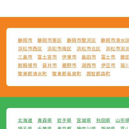
静岡市
静岡市葵区
静岡市駿河区
静岡市清水
浜松市西区
浜松市南区
浜松市北区
浜松市浜
三島市
富士宮市
伊東市
島田市
富士市
磐
御殿場市
袋井市
裾野市
湖西市
伊豆市
菊
駿東郡清水町
駿東郡長泉町
周智郡森町
北海道
青森県
岩手県
宮城県
秋田県
山形
埼玉県
千葉県
東京都
神奈川県
新潟県
富