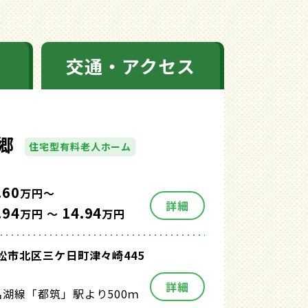
交通・アクセス
郷
住宅型有料老人ホーム
.60
万円～
詳細
.94
14.94
万円 ～
万円
松市北区三ケ日町津々崎445
詳細
湖線「都筑」駅より500ｍ