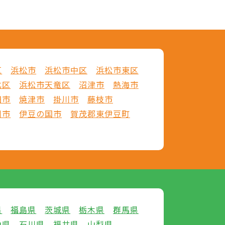
区
浜松市
浜松市中区
浜松市東区
北区
浜松市天竜区
沼津市
熱海市
田市
焼津市
掛川市
藤枝市
川市
伊豆の国市
賀茂郡東伊豆町
県
福島県
茨城県
栃木県
群馬県
山県
石川県
福井県
山梨県