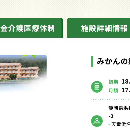
料金介護医療体制
施設詳細情報
みかんの
18
初期
17
月額
静岡県浜
-3
天竜浜名