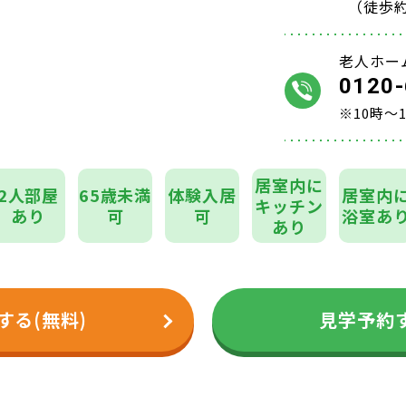
（徒歩約
老人ホー
0120-
※10時～
居室内に
2人部屋
65歳未満
体験入居
居室内
キッチン
あり
可
可
浴室あ
あり
する(無料)
見学予約す