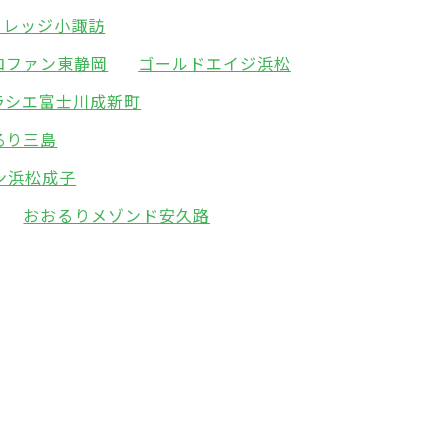
ィレッジ小諏訪
コファン東静岡
ゴールドエイジ浜松
ラシエ富士川成新町
るり三島
ン浜松成子
おおるりメゾンド安久路