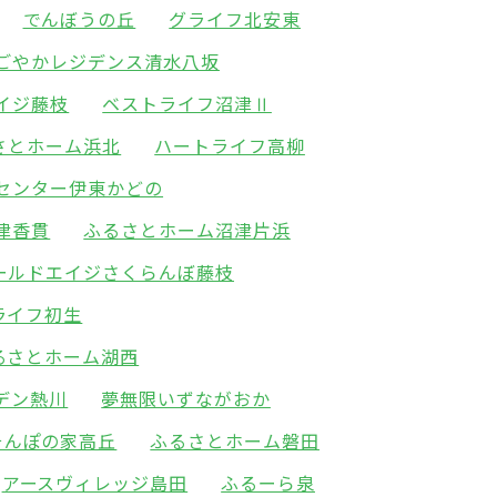
でんぼうの丘
グライフ北安東
ごやかレジデンス清水八坂
イジ藤枝
ベストライフ沼津Ⅱ
さとホーム浜北
ハートライフ高柳
センター伊東かどの
津香貫
ふるさとホーム沼津片浜
ールドエイジさくらんぼ藤枝
ライフ初生
るさとホーム湖西
デン熱川
夢無限いずながおか
そんぽの家高丘
ふるさとホーム磐田
アースヴィレッジ島田
ふるーら泉