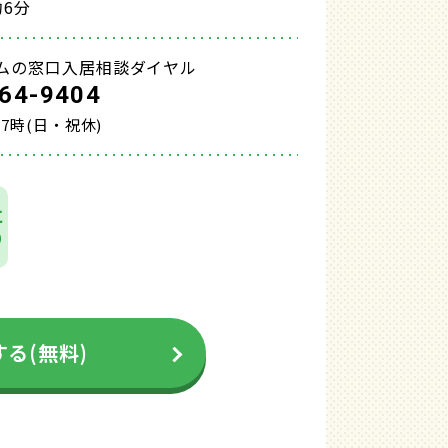
6分
ムの窓口入居相談ダイヤル
64-9404
17時(日・祝休)
に
り
る(無料)