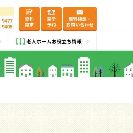
資料
見学
無料相談・
-9477
請求
予約
お問い合わせ
-9405
老人ホーム
お役立ち情報