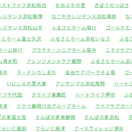
ベストライフ浜松和合
おおぶちの里
きぼうのつばさ
レジデンス浜松蜆塚
なごやかレジデンス浜松薬師
な
レジデンス浜松山手
ふるさとホーム菊川
ゴールドエ
さとホーム富士久沢
ふるさとホーム浜松いなさ
ふる
ホーム掛川
プラチナ・シニアホーム袋井
ニチイケア
ム清水町
アレンジメントケア裾野
ふるさとホーム沼
袋井
ラ・ナシカしまだ
金谷ケアパークそよ風
ゴ
いにしえの里大瀬
アンサンブル浜松尾野
ハート
イフ千代田
グライフ東鷹匠
ハートライフ押切
ふ
焼津
ツクイ静岡川合グループホーム
ライフケアガー
ぽの家富士宮
そんぽの家東静岡
そんぽの家浜松
でらいと島田
でらいと焼津
アースヴィレッジ清水