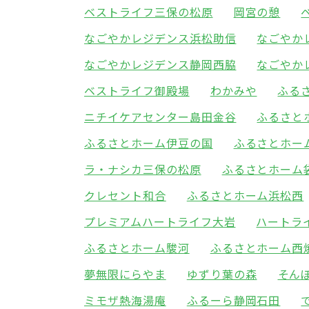
ベストライフ三保の松原
岡宮の憩
なごやかレジデンス浜松助信
なごやか
なごやかレジデンス静岡西脇
なごやか
ベストライフ御殿場
わかみや
ふる
ニチイケアセンター島田金谷
ふるさと
ふるさとホーム伊豆の国
ふるさとホー
ラ・ナシカ三保の松原
ふるさとホーム
クレセント和合
ふるさとホーム浜松西
プレミアムハートライフ大岩
ハートラ
ふるさとホーム駿河
ふるさとホーム西
夢無限にらやま
ゆずり葉の森
そん
ミモザ熱海湯庵
ふるーら静岡石田