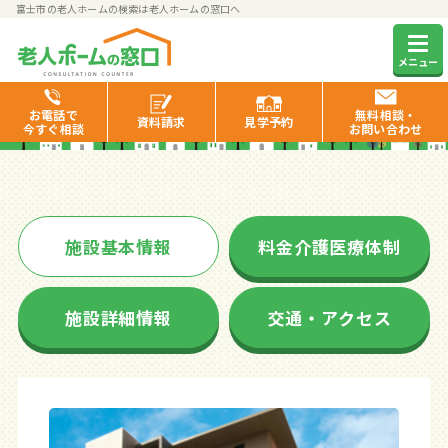
富士市の老人ホームの検索は老人ホームの窓口へ
ベストライフ富士
メニュー
お電話で
無料相談・
資料
請求
見学
予約
今すぐ相談
お問い合わせ
施設基本情報
料金介護医療体制
施設詳細情報
交通・アクセス