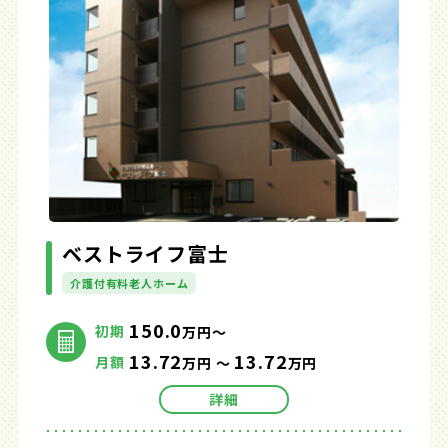
ベストライフ富士
介護付有料老人ホーム
150.0
初期
万円～
13.72
13.72
月額
万円 ～
万円
詳細