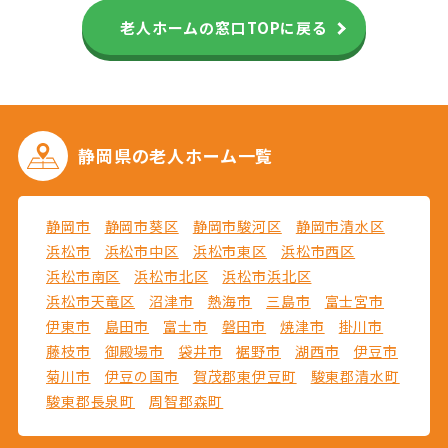
老人ホームの窓口TOPに戻る
静岡県の
老人ホーム一覧
静岡市
静岡市葵区
静岡市駿河区
静岡市清水区
浜松市
浜松市中区
浜松市東区
浜松市西区
浜松市南区
浜松市北区
浜松市浜北区
浜松市天竜区
沼津市
熱海市
三島市
富士宮市
伊東市
島田市
富士市
磐田市
焼津市
掛川市
藤枝市
御殿場市
袋井市
裾野市
湖西市
伊豆市
菊川市
伊豆の国市
賀茂郡東伊豆町
駿東郡清水町
駿東郡長泉町
周智郡森町