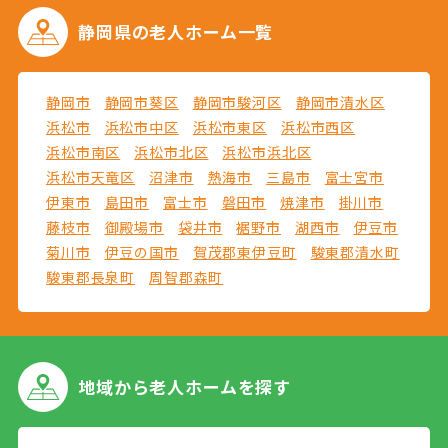
静岡県の
老人ホーム一覧
静岡市
静岡市葵区
静岡市駿河区
静岡市清水区
浜松市
浜松市中区
浜松市東区
浜松市西区
浜松市南区
浜松市北区
浜松市浜北区
浜松市天竜区
沼津市
熱海市
三島市
富士宮市
伊東市
島田市
富士市
磐田市
焼津市
掛川市
藤枝市
御殿場市
袋井市
裾野市
湖西市
伊豆市
菊川市
伊豆の国市
賀茂郡東伊豆町
駿東郡清水町
駿東郡長泉町
周智郡森町
地域から
老人ホームを探す