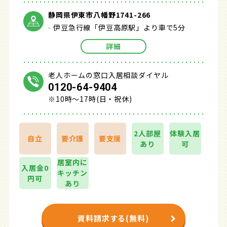
静岡県伊東市八幡野1741-266
伊豆急行線「伊豆高原駅」より車で5分
詳細
老人ホームの窓口入居相談ダイヤル
0120-64-9404
※10時～17時(日・祝休)
2人部屋
体験入居
自立
要介護
要支援
あり
可
居室内に
入居金0
キッチン
円可
あり
資料請求する(無料)