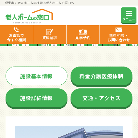
伊東市の老人ホームの検索は老人ホームの窓口へ
ウェルケア伊豆高原
メニュー
お電話で
無料相談・
資料
請求
見学
予約
今すぐ相談
お問い合わせ
施設基本情報
料金介護医療体制
施設詳細情報
交通・アクセス