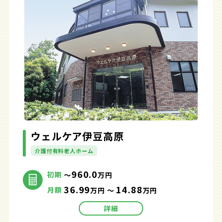
ウェルケア伊豆高原
介護付有料老人ホーム
960.0
初期
～
万円
36.99
14.88
月額
万円 ～
万円
詳細