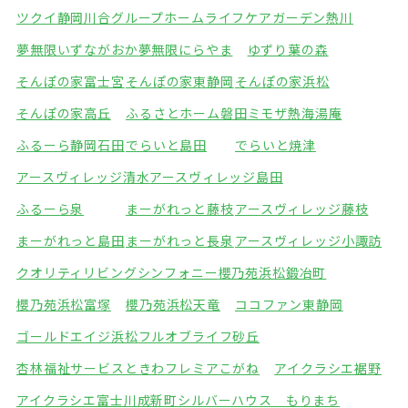
ツクイ静岡川合グループホーム
ライフケアガーデン熱川
夢無限いずながおか
夢無限にらやま
ゆずり葉の森
そんぽの家富士宮
そんぽの家東静岡
そんぽの家浜松
そんぽの家高丘
ふるさとホーム磐田
ミモザ熱海湯庵
ふるーら静岡石田
でらいと島田
でらいと焼津
アースヴィレッジ清水
アースヴィレッジ島田
ふるーら泉
まーがれっと藤枝
アースヴィレッジ藤枝
まーがれっと島田
まーがれっと長泉
アースヴィレッジ小諏訪
クオリティリビングシンフォニー
櫻乃苑浜松鍛冶町
櫻乃苑浜松富塚
櫻乃苑浜松天竜
ココファン東静岡
ゴールドエイジ浜松
フルオブライフ砂丘
杏林福祉サービスときわ
フレミアこがね
アイクラシエ裾野
アイクラシエ富士川成新町
シルバーハウス もりまち