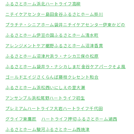
ふるさとホーム浜北
ハートライフ高柳
ニチイケアセンター島田金谷
ふるさとホーム掛川
プラチナ・シニアホーム袋井
ニチイケアセンター伊東かどの
ふるさとホーム伊豆の国
ふるさとホーム清水町
アレンジメントケア裾野
ふるさとホーム沼津香貫
ふるさとホーム沼津片浜
ラ・ナシカ三保の松原
ふるさとホーム袋井
ラ・ナシカしまだ
金谷ケアパークそよ風
ゴールドエイジさくらんぼ藤枝
クレセント和合
ふるさとホーム浜松西
いにしえの里大瀬
アンサンブル浜松尾野
ハートライフ初生
プレミアムハートライフ大岩
ハートライフ千代田
グライフ東鷹匠
ハートライフ押切
ふるさとホーム湖西
ふるさとホーム駿河
ふるさとホーム西焼津