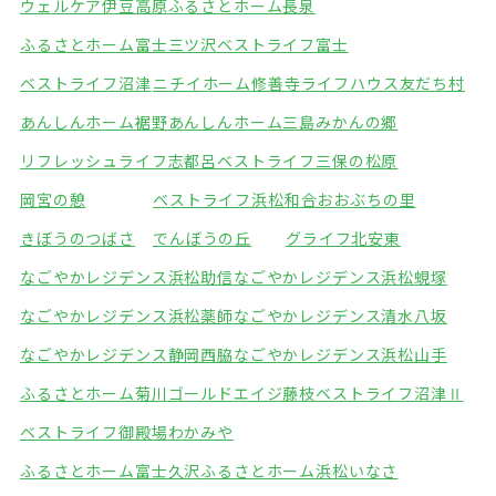
ウェルケア伊豆高原
ふるさとホーム長泉
ふるさとホーム富士三ツ沢
ベストライフ富士
ベストライフ沼津
ニチイホーム修善寺
ライフハウス友だち村
あんしんホーム裾野
あんしんホーム三島
みかんの郷
リフレッシュライフ志都呂
ベストライフ三保の松原
岡宮の憩
ベストライフ浜松和合
おおぶちの里
きぼうのつばさ
でんぼうの丘
グライフ北安東
なごやかレジデンス浜松助信
なごやかレジデンス浜松蜆塚
なごやかレジデンス浜松薬師
なごやかレジデンス清水八坂
なごやかレジデンス静岡西脇
なごやかレジデンス浜松山手
ふるさとホーム菊川
ゴールドエイジ藤枝
ベストライフ沼津Ⅱ
ベストライフ御殿場
わかみや
ふるさとホーム富士久沢
ふるさとホーム浜松いなさ