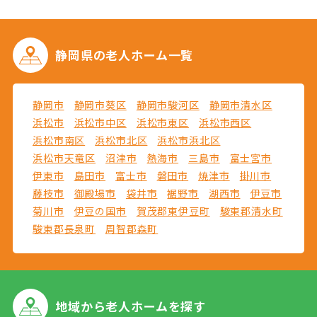
静岡県の
老人ホーム一覧
静岡市
静岡市葵区
静岡市駿河区
静岡市清水区
浜松市
浜松市中区
浜松市東区
浜松市西区
浜松市南区
浜松市北区
浜松市浜北区
浜松市天竜区
沼津市
熱海市
三島市
富士宮市
伊東市
島田市
富士市
磐田市
焼津市
掛川市
藤枝市
御殿場市
袋井市
裾野市
湖西市
伊豆市
菊川市
伊豆の国市
賀茂郡東伊豆町
駿東郡清水町
駿東郡長泉町
周智郡森町
地域から
老人ホームを探す