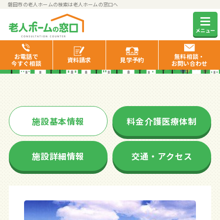
磐田市の老人ホームの検索は老人ホームの窓口へ
あんしんホーム磐田福田
メニュー
お電話で
無料相談・
資料
請求
見学
予約
今すぐ相談
お問い合わせ
施設基本情報
料金介護医療体制
施設詳細情報
交通・アクセス