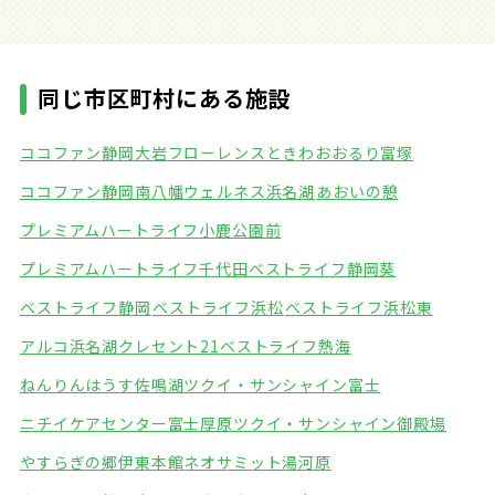
同じ市区町村にある施設
ココファン静岡大岩
フロ－レンスときわ
おおるり富塚
ココファン静岡南八幡
ウェルネス浜名湖
あおいの憩
プレミアムハートライフ小鹿公園前
プレミアムハートライフ千代田
ベストライフ静岡葵
ベストライフ静岡
ベストライフ浜松
ベストライフ浜松東
アルコ浜名湖クレセント21
ベストライフ熱海
ねんりんはうす佐鳴湖
ツクイ・サンシャイン富士
ニチイケアセンター富士厚原
ツクイ・サンシャイン御殿場
やすらぎの郷伊東本館
ネオサミット湯河原