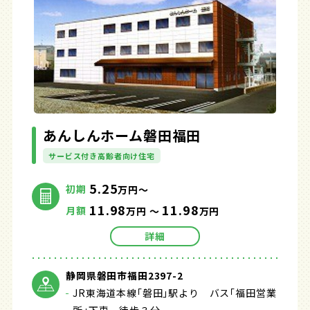
あんしんホーム磐田福田
サービス付き高齢者向け住宅
5.25
初期
万円～
11.98
11.98
月額
万円 ～
万円
詳細
静岡県磐田市福田2397-2
JR東海道本線｢磐田｣駅より バス｢福田営業