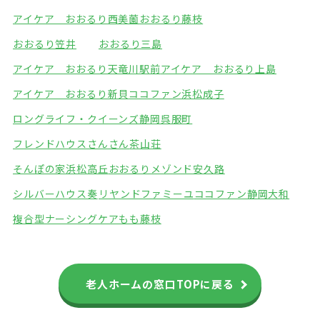
アイケア おおるり西美薗
おおるり藤枝
おおるり笠井
おおるり三島
アイケア おおるり天竜川駅前
アイケア おおるり上島
アイケア おおるり新貝
ココファン浜松成子
ロングライフ・クイーンズ静岡呉服町
フレンドハウスさんさん
茶山荘
そんぽの家浜松高丘
おおるりメゾンド安久路
シルバーハウス奏
リヤンドファミーユ
ココファン静岡大和
複合型ナーシングケアもも藤枝
老人ホームの窓口TOPに戻る