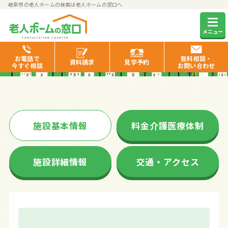
岐阜市の老人ホームの検索は老人ホームの窓口へ
ふれあいの里薮田
メニュー
お電話で
無料相談・
資料
請求
見学
予約
今すぐ相談
お問い合わせ
施設基本情報
料金介護医療体制
施設詳細情報
交通・アクセス