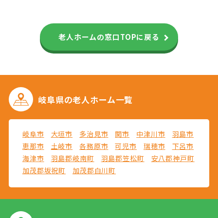
老人ホームの窓口TOPに戻る
岐阜県の
老人ホーム一覧
岐阜市
大垣市
多治見市
関市
中津川市
羽島市
恵那市
土岐市
各務原市
可児市
瑞穂市
下呂市
海津市
羽島郡岐南町
羽島郡笠松町
安八郡神戸町
加茂郡坂祝町
加茂郡白川町