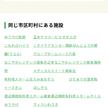
同じ市区町村にある施設
ゆうやけ別邸
正木ヤマコービル
せせらぎ
こもれびハイツ
ニチイケアセンター茜部
ほんじょうの憩
麗(うらら)
グループホームハート六条
なごやかレジデンス岐阜木之本
なごやかレジデンス岐阜梅林
祭
メディカルスイート岐阜北
有料老人ホーム花えみ
あおぞら
ひだまりの里笑和
イースぎふ
ほしぞら
渡辺病院有料老人ホーム城東
渡辺病院有料老人ホームやくら
ゆうやけ
ヴィラいわさき