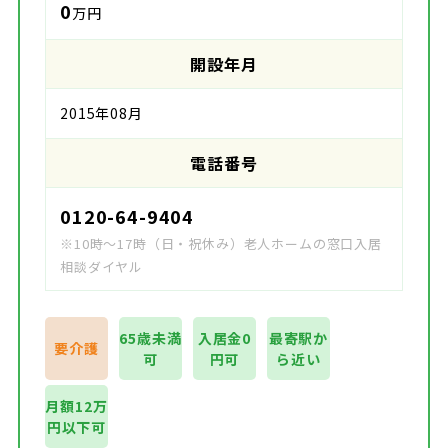
0
万円
開設年月
2015年08月
電話番号
0120-64-9404
※10時～17時（日・祝休み）老人ホームの窓口入居
相談ダイヤル
65歳未満
入居金0
最寄駅か
要介護
可
円可
ら近い
月額12万
円以下可