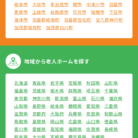
岐阜市
大垣市
多治見市
関市
中津川市
羽島市
恵那市
土岐市
各務原市
可児市
瑞穂市
下呂市
海津市
羽島郡岐南町
羽島郡笠松町
安八郡神戸町
加茂郡坂祝町
加茂郡白川町
地域から
老人ホームを探す
北海道
青森県
岩手県
宮城県
秋田県
山形県
福島県
茨城県
栃木県
群馬県
埼玉県
千葉県
東京都
神奈川県
新潟県
富山県
石川県
福井県
山梨県
長野県
岐阜県
静岡県
愛知県
三重県
滋賀県
京都府
大阪府
兵庫県
奈良県
和歌山県
鳥取県
島根県
岡山県
広島県
山口県
徳島県
香川県
愛媛県
高知県
福岡県
佐賀県
長崎県
熊本県
大分県
宮崎県
鹿児島県
沖縄県