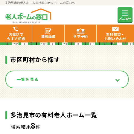
多治見市の老人ホームの検索は老人ホームの窓口へ
多治見市の有料老人ホーム一覧
メニュー
お電話で
無料相談・
資料
請求
見学
予約
今すぐ相談
お問い合わせ
市区町村から探す
一覧を見る
多治見市の有料老人ホーム一覧
8
検索結果
件