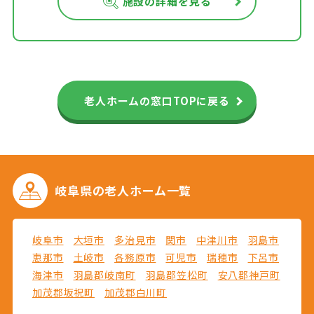
施設の詳細を見る
老人ホームの窓口TOPに戻る
岐阜県の
老人ホーム一覧
岐阜市
大垣市
多治見市
関市
中津川市
羽島市
恵那市
土岐市
各務原市
可児市
瑞穂市
下呂市
海津市
羽島郡岐南町
羽島郡笠松町
安八郡神戸町
加茂郡坂祝町
加茂郡白川町