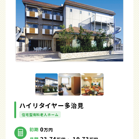
ハイリタイヤー多治見
住宅型有料老人ホーム
0
初期
万円
23.74
19.73