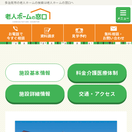
多治見市の老人ホームの検索は老人ホームの窓口へ
ハイリタイヤー多治見
メニュー
お電話で
無料相談・
資料
請求
見学
予約
今すぐ相談
お問い合わせ
施設基本情報
料金介護医療体制
施設詳細情報
交通・アクセス