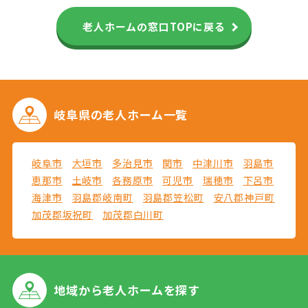
老人ホームの窓口TOPに戻る
岐阜県の
老人ホーム一覧
岐阜市
大垣市
多治見市
関市
中津川市
羽島市
恵那市
土岐市
各務原市
可児市
瑞穂市
下呂市
海津市
羽島郡岐南町
羽島郡笠松町
安八郡神戸町
加茂郡坂祝町
加茂郡白川町
地域から
老人ホームを探す