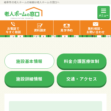
岐阜市の老人ホームの検索は老人ホームの窓口へ
あおぞら
メニュー
お電話で
無料相談・
資料
請求
見学
予約
今すぐ相談
お問い合わせ
施設基本情報
料金介護医療体制
施設詳細情報
交通・アクセス