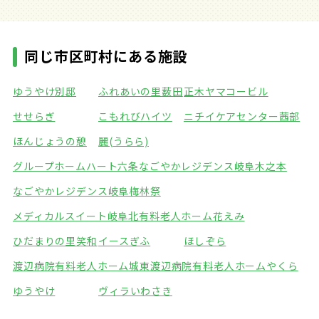
同じ市区町村にある施設
ゆうやけ別邸
ふれあいの里薮田
正木ヤマコービル
せせらぎ
こもれびハイツ
ニチイケアセンター茜部
ほんじょうの憩
麗(うらら)
グループホームハート六条
なごやかレジデンス岐阜木之本
なごやかレジデンス岐阜梅林
祭
メディカルスイート岐阜北
有料老人ホーム花えみ
ひだまりの里笑和
イースぎふ
ほしぞら
渡辺病院有料老人ホーム城東
渡辺病院有料老人ホームやくら
ゆうやけ
ヴィラいわさき