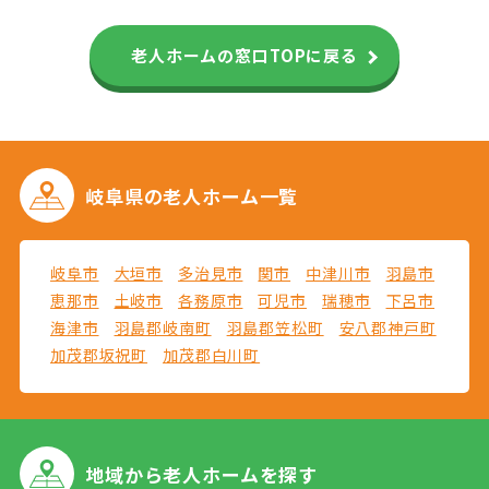
老人ホームの窓口TOPに戻る
岐阜県の
老人ホーム一覧
岐阜市
大垣市
多治見市
関市
中津川市
羽島市
恵那市
土岐市
各務原市
可児市
瑞穂市
下呂市
海津市
羽島郡岐南町
羽島郡笠松町
安八郡神戸町
加茂郡坂祝町
加茂郡白川町
地域から
老人ホームを探す