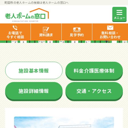
町田市の老人ホームの検索は老人ホームの窓口へ
SOMPOケアラヴィーレ町田小
メニュー
野路
お電話で
無料相談・
資料
請求
見学
予約
今すぐ相談
お問い合わせ
施設基本情報
料金介護医療体制
施設詳細情報
交通・アクセス