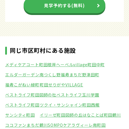
見学予約する(無料)
同じ市区町村にある施設
メディケアコート町田根岸
ヘーベルvillage町田中町
エルダーガーデン南つくし野
福寿まちだ野津田町
福寿こがねい緑町
町田せりがやVILLAGE
ベストライフ町田図師の杜
ベストライフ玉川学園
ベストライフ町田
ツクイ・サンシャイン町田西館
サンシティ町田
イリーゼ町田図師の丘
はなことば町田鶴川
ココファンまちだ鶴川
SOMPOケアラヴィーレ南町田