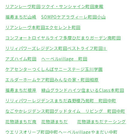
リアンレーヴ町田
ツクイ・サンシャイン町田東館
福寿まちだ山崎
SOMPOケアラヴィーレ町田小山
リアンレーヴ本町田
エクセレント町田
コンフォートロイヤルライフ多摩
ひだまりガーデン南町田
リリィパワーズレジデンス町田
ベストライフ町田Ⅱ
アズハイム町田
ヘーベルvillage 町田
ケアセンターつくしんぼ
サニーステージ玉川学園
エルダーホームケア町田
みんなの家・町田相原
福寿まちだ根岸
緑山グランドハイツ
住まいるClass本町田
リリィパワーレジデンスまちだ森野
櫻乃苑町 町田中町
なごやかレジデンス町田
グッドタイム リビング 町田中町
花物語まちだ南
花物語まちだ
花物語まちだナーシング
ウエリスオリーブ町田中町
ヘーベルvillageやまだい中町