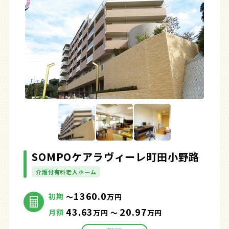
SOMPOケアラヴィーレ町田小野路
介護付有料老人ホーム
1360.0
初期
～
万円
43.63
20.97
月額
万円 ～
万円