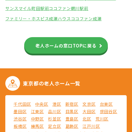
サンスマイル町田駅前
ココファン鶴川駅前
ファミリー・ホスピス成瀬ハウス
ココファン成瀬
老人ホームの窓口TOPに戻る
東京都の
老人ホーム一覧
千代田区
中央区
港区
新宿区
文京区
台東区
墨田区
江東区
品川区
目黒区
大田区
世田谷区
渋谷区
中野区
杉並区
豊島区
北区
荒川区
板橋区
練馬区
足立区
葛飾区
江戸川区