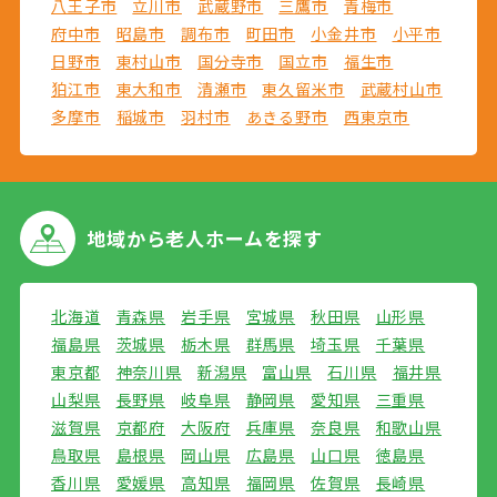
八王子市
立川市
武蔵野市
三鷹市
青梅市
府中市
昭島市
調布市
町田市
小金井市
小平市
日野市
東村山市
国分寺市
国立市
福生市
狛江市
東大和市
清瀬市
東久留米市
武蔵村山市
多摩市
稲城市
羽村市
あきる野市
西東京市
地域から
老人ホームを探す
北海道
青森県
岩手県
宮城県
秋田県
山形県
福島県
茨城県
栃木県
群馬県
埼玉県
千葉県
東京都
神奈川県
新潟県
富山県
石川県
福井県
山梨県
長野県
岐阜県
静岡県
愛知県
三重県
滋賀県
京都府
大阪府
兵庫県
奈良県
和歌山県
鳥取県
島根県
岡山県
広島県
山口県
徳島県
香川県
愛媛県
高知県
福岡県
佐賀県
長崎県