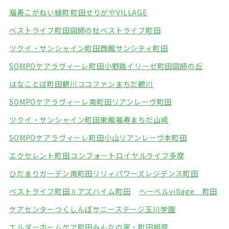
福寿こがねい緑町
町田せりがやVILLAGE
ベストライフ町田図師の杜
ベストライフ町田
ツクイ・サンシャイン町田西館
サンシティ町田
SOMPOケアラヴィーレ町田小野路
イリーゼ町田図師の丘
はなことば町田鶴川
ココファンまちだ鶴川
SOMPOケアラヴィーレ南町田
リアンレーヴ町田
ツクイ・サンシャイン町田東館
福寿まちだ山崎
SOMPOケアラヴィーレ町田小山
リアンレーヴ本町田
エクセレント町田
コンフォートロイヤルライフ多摩
ひだまりガーデン南町田
リリィパワーズレジデンス町田
ベストライフ町田Ⅱ
アズハイム町田
ヘーベルvillage 町田
ケアセンターつくしんぼ
サニーステージ玉川学園
エルダーホームケア町田
みんなの家・町田相原