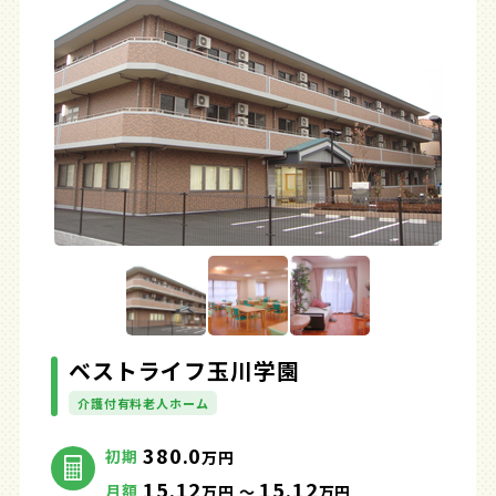
ベストライフ玉川学園
介護付有料老人ホーム
380.0
初期
万円
15.12
15.12
月額
万円 ～
万円