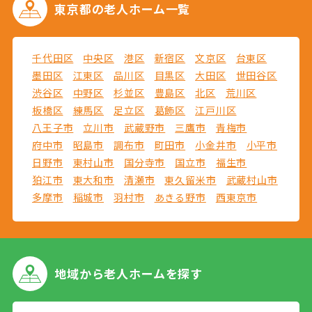
東京都の
老人ホーム一覧
千代田区
中央区
港区
新宿区
文京区
台東区
墨田区
江東区
品川区
目黒区
大田区
世田谷区
渋谷区
中野区
杉並区
豊島区
北区
荒川区
板橋区
練馬区
足立区
葛飾区
江戸川区
八王子市
立川市
武蔵野市
三鷹市
青梅市
府中市
昭島市
調布市
町田市
小金井市
小平市
日野市
東村山市
国分寺市
国立市
福生市
狛江市
東大和市
清瀬市
東久留米市
武蔵村山市
多摩市
稲城市
羽村市
あきる野市
西東京市
地域から
老人ホームを探す