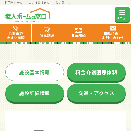
町田市の老人ホームの検索は老人ホームの窓口へ
ベストライフ玉川学園
メニュー
お電話で
無料相談・
資料
請求
見学
予約
今すぐ相談
お問い合わせ
施設基本情報
料金介護医療体制
施設詳細情報
交通・アクセス