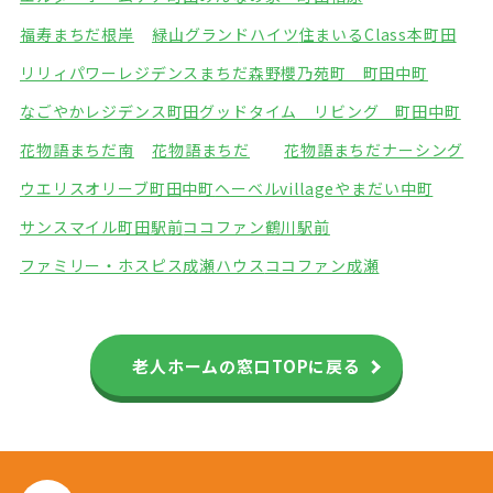
福寿まちだ根岸
緑山グランドハイツ
住まいるClass本町田
リリィパワーレジデンスまちだ森野
櫻乃苑町 町田中町
なごやかレジデンス町田
グッドタイム リビング 町田中町
花物語まちだ南
花物語まちだ
花物語まちだナーシング
ウエリスオリーブ町田中町
ヘーベルvillageやまだい中町
サンスマイル町田駅前
ココファン鶴川駅前
ファミリー・ホスピス成瀬ハウス
ココファン成瀬
老人ホームの窓口TOPに戻る