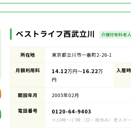
ベストライフ西武立川
介護付有料老
所在地
東京都立川市一番町2-26-1
月額利用料
入居
14.12
16.22
万円～
万
円
開設年月
2005年02月
電話番号
0120-64-9403
※10時～17時（日・祝休み）老人