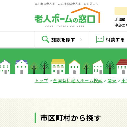
立川市の老人ホームの検索は老人ホームの窓口へ
北海道
中部エ
立
施設を探す
相談する
トップ
全国有料老人ホーム検索
関東
東
市区町村から探す