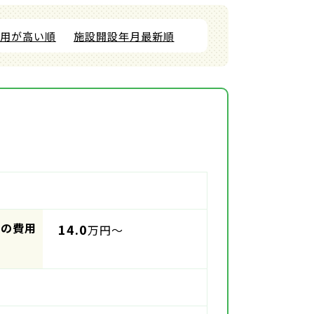
費用が高い順
施設開設年月最新順
時の費用
14.0
万円～