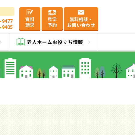
資料
見学
無料相談・
-9477
請求
予約
お問い合わせ
-9405
一覧
老人ホーム
お役立ち情報