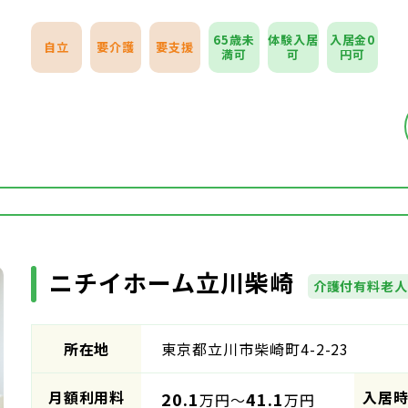
65歳未
体験入居
入居金0
自立
要介護
要支援
満可
可
円可
ニチイホーム立川柴崎
介護付有料老
所在地
東京都立川市柴崎町4-2-23
月額利用料
入居
20.1
41.1
万円～
万円