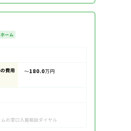
人ホーム
時の費用
180.0
～
万円
ホームの窓口入居相談ダイヤル