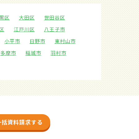
黒区
大田区
世田谷区
区
江戸川区
八王子市
小平市
日野市
東村山市
多摩市
稲城市
羽村市
一括資料請求する