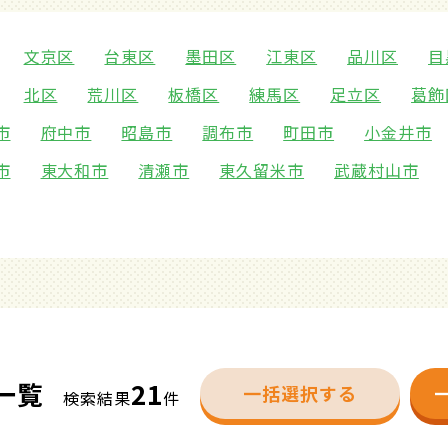
文京区
台東区
墨田区
江東区
品川区
目
北区
荒川区
板橋区
練馬区
足立区
葛飾
市
府中市
昭島市
調布市
町田市
小金井市
市
東大和市
清瀬市
東久留米市
武蔵村山市
一覧
21
一括選択する
検索結果
件