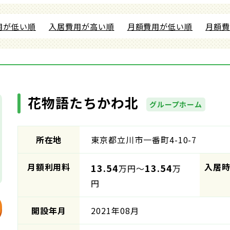
用が低い順
入居費用が高い順
月額費用が低い順
月額
花物語たちかわ北
グループホーム
所在地
東京都立川市一番町4-10-7
月額利用料
入居
13.54
13.54
万円～
万
円
開設年月
2021年08月