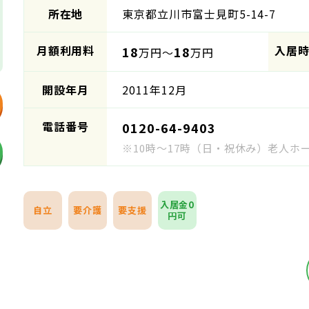
所在地
東京都立川市富士見町5-14-7
月額利用料
入居
18
18
万円～
万円
開設年月
2011年12月
電話番号
0120-64-9403
※10時～17時（日・祝休み）老人
入居金0
自立
要介護
要支援
円可