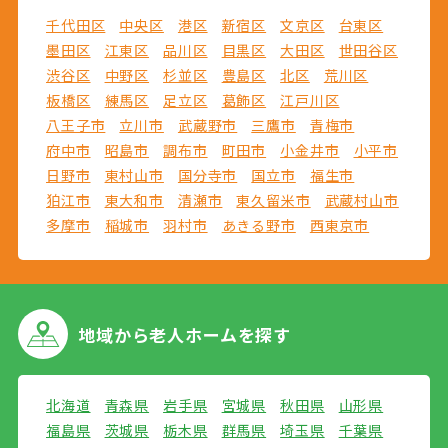
千代田区
中央区
港区
新宿区
文京区
台東区
墨田区
江東区
品川区
目黒区
大田区
世田谷区
渋谷区
中野区
杉並区
豊島区
北区
荒川区
板橋区
練馬区
足立区
葛飾区
江戸川区
八王子市
立川市
武蔵野市
三鷹市
青梅市
府中市
昭島市
調布市
町田市
小金井市
小平市
日野市
東村山市
国分寺市
国立市
福生市
狛江市
東大和市
清瀬市
東久留米市
武蔵村山市
多摩市
稲城市
羽村市
あきる野市
西東京市
地域から
老人ホームを探す
北海道
青森県
岩手県
宮城県
秋田県
山形県
福島県
茨城県
栃木県
群馬県
埼玉県
千葉県