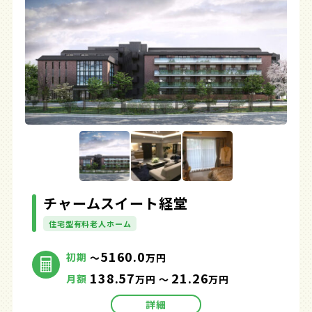
チャームスイート経堂
住宅型有料老人ホーム
5160.0
初期
～
万円
138.57
21.26
月額
万円 ～
万円
詳細