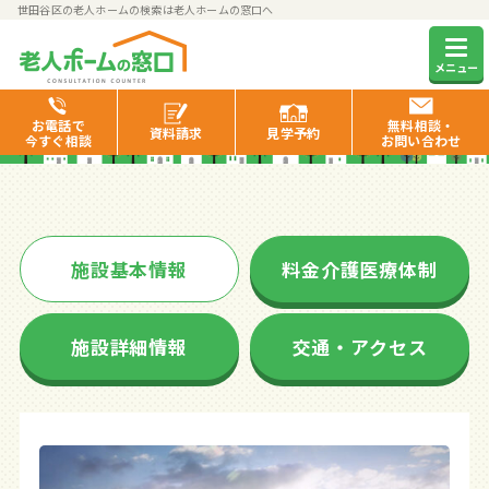
世田谷区の老人ホームの検索は老人ホームの窓口へ
チャームスイート経堂
メニュー
お電話で
無料相談・
資料
請求
見学
予約
今すぐ相談
お問い合わせ
施設基本情報
料金介護医療体制
施設詳細情報
交通・アクセス