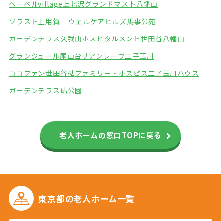
ヘーベルvillage上北沢
グランドマスト八幡山
ソラスト上用賀
ウェルケアヒルズ馬事公苑
ガーデンテラス久我山
ホスピタルメント世田谷八幡山
グランジュール尾山台
リアンレーヴ二子玉川
ココファン世田谷砧
ファミリー・ホスピス二子玉川ハウス
ガーデンテラス砧公園
老人ホームの窓口TOPに戻る
東京都の
老人ホーム一覧