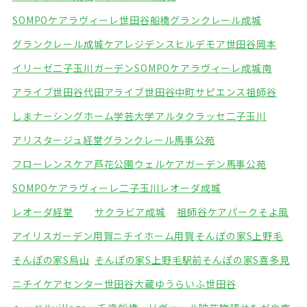
SOMPOケアラヴィーレ世田谷船橋
グランクレール成城
グランクレール成城ケアレジデンス
ヒルデモア世田谷岡本
イリーゼ二子玉川ガーデン
SOMPOケアラヴィーレ成城南
アライブ世田谷代田
アライブ世田谷中町
サピエンス祖師谷
しまナーシングホーム学芸大学
アルタクラッセ二子玉川
アリスタージュ経堂
グランクレール馬事公苑
フローレンスケア芦花公園
ウェルケアガーデン馬事公苑
SOMPOケアラヴィーレ二子玉川
レオーダ成城
レオーダ経堂
サクラビア成城
祖師谷ケアパークそよ風
アイリスガーデン用賀
ニチイホーム用賀
そんぽの家S上野毛
そんぽの家S烏山
そんぽの家S上野毛駅前
そんぽの家S喜多見
ニチイケアセンター世田谷大蔵
ゆうらいふ世田谷