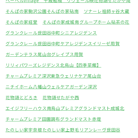
ヘーベルvillage 千歳船橋 リヴェール映
花物語せたがや南
そんぽの家駒沢公園
そんぽの家砧南
ソナーレ祖師ヶ谷大蔵
そんぽの家経堂
そんぽの家成城南
グループホーム砧茶の花
グランクレール世田谷中町シニアレジデンス
グランクレール世田谷中町ケアレジデンス
イリーゼ用賀
ガーデンテラス尾山台
グレイプス用賀
リリィパワーズレジデンス北烏山【四季菜館】
チャームプレミア深沢
東急ウェリナケア尾山台
ニチイホーム八幡山
ウェルケアガーデン深沢
花物語とどろき
花物語せたがや西
エイジフリーハウス南烏山プレミア
グランドマスト成城北
チャームプレミア田園調布
グランドマスト赤堤
たのしい家宇奈根
たのしい家上野毛
リアンレーヴ世田谷