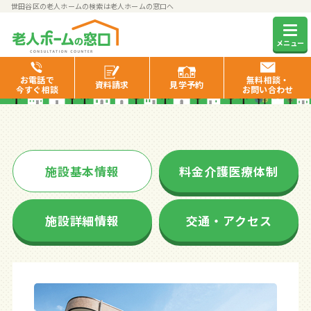
世田谷区の老人ホームの検索は老人ホームの窓口へ
イリーゼ二子玉川ガーデン
メニュー
お電話で
無料相談・
資料
請求
見学
予約
今すぐ相談
お問い合わせ
施設基本情報
料金介護医療体制
施設詳細情報
交通・アクセス