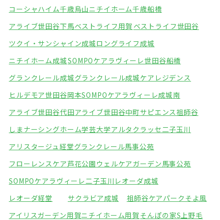
コーシャハイム千歳烏山
ニチイホーム千歳船橋
アライブ世田谷下馬
ベストライフ用賀
ベストライフ世田谷
ツクイ・サンシャイン成城
ロングライフ成城
ニチイホーム成城
SOMPOケアラヴィーレ世田谷船橋
グランクレール成城
グランクレール成城ケアレジデンス
ヒルデモア世田谷岡本
SOMPOケアラヴィーレ成城南
アライブ世田谷代田
アライブ世田谷中町
サピエンス祖師谷
しまナーシングホーム学芸大学
アルタクラッセ二子玉川
アリスタージュ経堂
グランクレール馬事公苑
フローレンスケア芦花公園
ウェルケアガーデン馬事公苑
SOMPOケアラヴィーレ二子玉川
レオーダ成城
レオーダ経堂
サクラビア成城
祖師谷ケアパークそよ風
アイリスガーデン用賀
ニチイホーム用賀
そんぽの家S上野毛