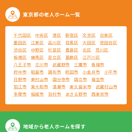
東京都の
老人ホーム一覧
千代田区
中央区
港区
新宿区
文京区
台東区
墨田区
江東区
品川区
目黒区
大田区
世田谷区
渋谷区
中野区
杉並区
豊島区
北区
荒川区
板橋区
練馬区
足立区
葛飾区
江戸川区
八王子市
立川市
武蔵野市
三鷹市
青梅市
府中市
昭島市
調布市
町田市
小金井市
小平市
日野市
東村山市
国分寺市
国立市
福生市
狛江市
東大和市
清瀬市
東久留米市
武蔵村山市
多摩市
稲城市
羽村市
あきる野市
西東京市
地域から
老人ホームを探す