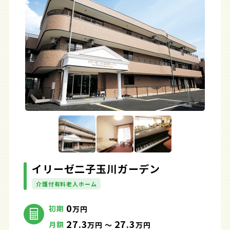
イリーゼ二子玉川ガーデン
介護付有料老人ホーム
0
初期
万円
27.3
27.3
月額
万円 ～
万円