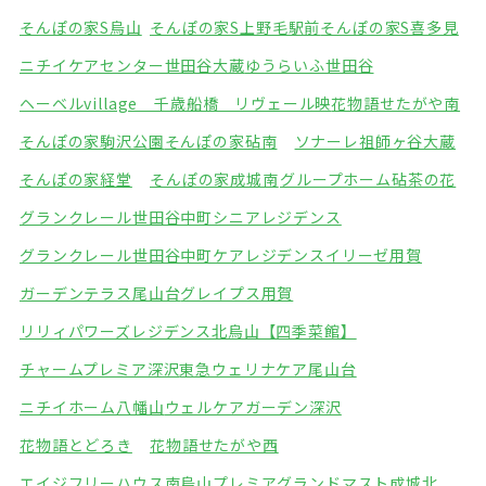
そんぽの家S烏山
そんぽの家S上野毛駅前
そんぽの家S喜多見
ニチイケアセンター世田谷大蔵
ゆうらいふ世田谷
ヘーベルvillage 千歳船橋 リヴェール映
花物語せたがや南
そんぽの家駒沢公園
そんぽの家砧南
ソナーレ祖師ヶ谷大蔵
そんぽの家経堂
そんぽの家成城南
グループホーム砧茶の花
グランクレール世田谷中町シニアレジデンス
グランクレール世田谷中町ケアレジデンス
イリーゼ用賀
ガーデンテラス尾山台
グレイプス用賀
リリィパワーズレジデンス北烏山【四季菜館】
チャームプレミア深沢
東急ウェリナケア尾山台
ニチイホーム八幡山
ウェルケアガーデン深沢
花物語とどろき
花物語せたがや西
エイジフリーハウス南烏山プレミア
グランドマスト成城北