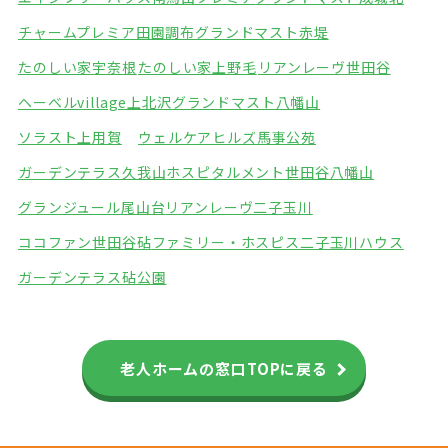
チャームプレミア田園調布
グランドマスト赤堤
たのしい家宇奈根
たのしい家上野毛
リアンレーヴ世田谷
ヘーベルvillage上北沢
グランドマスト八幡山
ソラスト上用賀
ウェルケアヒルズ馬事公苑
ガーデンテラス久我山
ホスピタルメント世田谷八幡山
グランジュール尾山台
リアンレーヴ二子玉川
ココファン世田谷砧
ファミリー・ホスピス二子玉川ハウス
ガーデンテラス砧公園
老人ホームの窓口TOPに戻る