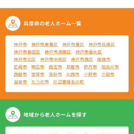
兵庫県の
老人ホーム一覧
神戸市
神戸市東灘区
神戸市灘区
神戸市兵庫区
神戸市長田区
神戸市須磨区
神戸市垂水区
神戸市北区
神戸市中央区
神戸市西区
姫路市
尼崎市
明石市
西宮市
芦屋市
伊丹市
加古川市
西脇市
宝塚市
高砂市
川西市
小野市
三田市
加東市
たつの市
川辺郡猪名川町
地域から
老人ホームを探す