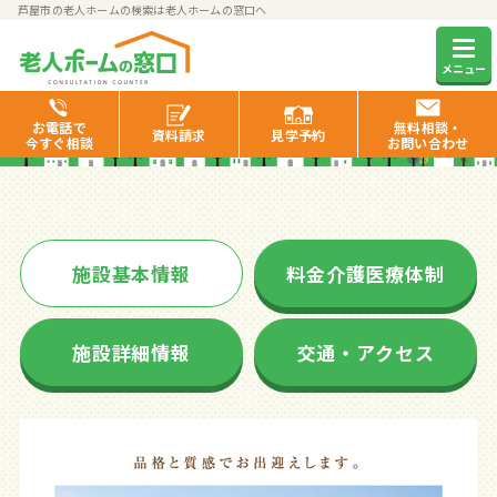
芦屋市の老人ホームの検索は老人ホームの窓口へ
ザ・レジデンス芦屋スイート
メニュー
お電話で
無料相談・
資料
請求
見学
予約
今すぐ相談
お問い合わせ
施設基本情報
料金介護医療体制
施設詳細情報
交通・アクセス