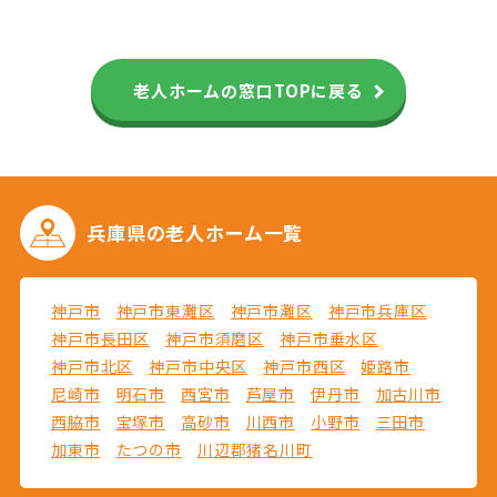
老人ホームの窓口TOPに戻る
兵庫県の
老人ホーム一覧
神戸市
神戸市東灘区
神戸市灘区
神戸市兵庫区
神戸市長田区
神戸市須磨区
神戸市垂水区
神戸市北区
神戸市中央区
神戸市西区
姫路市
尼崎市
明石市
西宮市
芦屋市
伊丹市
加古川市
西脇市
宝塚市
高砂市
川西市
小野市
三田市
加東市
たつの市
川辺郡猪名川町