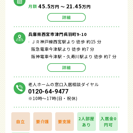
45.5
21.45
月額
万円 ～
万円
詳細
兵庫県西宮市津門呉羽町9-10
ＪＲ神戸線西宮駅より 徒歩 約15 分
阪急電車今津駅より 徒歩 約7 分
阪神電車今津駅・久寿川駅より 徒歩 約7 分
詳細
老人ホームの窓口入居相談ダイヤル
0120-64-9477
※10時～17時(日・祝休)
2人部屋
入居金0
自立
要介護
要支援
あり
円可