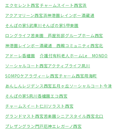
エクセレント西宮
チャームスイート西宮浜
アクアマリーン西宮浜
神港園レインボー酒蔵通
そんぽの家S武庫川
そんぽの家S甲東園
ロングライフ苦楽園 芦屋別邸
グループホーム西宮
神港園レインボー酒蔵通 西館
コミュニティ西宮北
アドーレ香櫨園
介護付有料老人ホームLe MONDO
ソーシャルコート西宮
アクティブライフ夙川
SOMPOケアラヴィーレ西宮
チャーム西宮用海町
あんしんレジデンス西宮五月ヶ丘
ソーシャルコート今津
そんぽの家S夙川香櫨園
エコ西宮
チャームスイート仁川
ソラスト西宮
グランドマスト西宮苦楽園
シニアスタイル西宮北口
プレザングラン門戸厄神
エレガーノ西宮