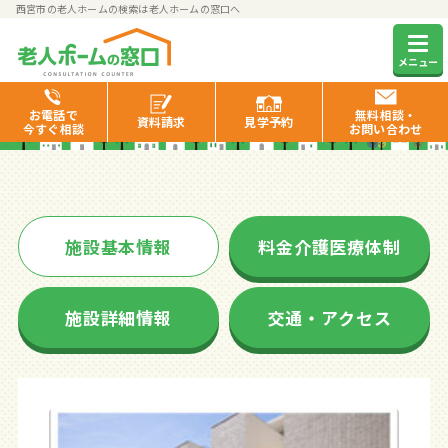
西宮市の老人ホームの検索は老人ホームの窓口へ
やすらぎ
メニュー
お電話で
無料相談・
資料
請求
見学
予約
今すぐ相談
お問い合わせ
施設基本情報
料金介護医療体制
施設詳細情報
交通・アクセス